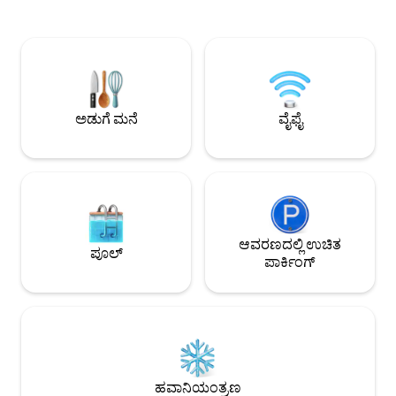
ಹೊಂದಿರುವ ಆಧುನಿಕ ಬಾತ್‌ರೂಮ್ ಅನ್ನು ಹೊಂದಿದೆ.
ಕಡಲತೀರಗಳಿಗೆ ಭೇಟಿ
ರೋಮಾಂಚಕ ಕಮರ್ಷಿಯಲ್ ಡ್ರೈವ್‌ನಿಂದ ಸ್ವಲ್ಪ
ಕೋವ್‌ನಲ್ಲಿ ಶಾಪಿಂಗ್ 
ದೂರದಲ್ಲಿ ನೆಲೆಗೊಂಡಿರುವ ನೀವು ವ್ಯಾಂಕೋವರ್‌ನ
ಒಳಾಂಗಣದಲ್ಲಿ ವಿಶ್ರಾಂತ
ಅತ್ಯುತ್ತಮ ರೆಸ್ಟೋರೆಂಟ್‌ಗಳು, ಬಾರ್‌ಗಳು ಮತ್ತು
ಫೈರ್‌ಸ್ಟಿಕ್‌ನೊಂದಿಗೆ ವೈಫ
ಬೊಟಿಕ್ ಅಂಗಡಿಗಳಿಂದ ಕೆಲವೇ ಹೆಜ್ಜೆಗಳ
ಫೆರ್ರಿಯಿಂದ 45 ನಿಮಿ
ದೂರದಲ್ಲಿದ್ದೀರಿ. ಮತ್ತು ಸ್ಕೈಟ್ರೇನ್ ಕೇವಲ 7 ನಿಮಿಷಗಳ
ದೂರದಲ್ಲಿದ್ದೇವೆ ಎಂಬುದ
ನಡಿಗೆ ದೂರದಲ್ಲಿದೆ. ಆಧುನಿಕ ಶೈಲಿಯು
ವಾಹನವನ್ನು ತರುವಂತೆ ನ
ಅಡುಗೆ ಮನೆ
ವೈಫೈ
ಆರಾಮದಾಯಕವಾದ ಉಷ್ಣತೆಯನ್ನು ಪೂರೈಸುವಲ್ಲಿ,
ಮಕ್ಕಳಿಗೆ ಸೂಕ್ತವಲ್ಲ 
ನಿಮ್ಮನ್ನು ಹೋಸ್ಟ್ ಮಾಡಲು ನಾವು ಎದುರು
ನೋಡುತ್ತೇವೆ!
ಆವರಣದಲ್ಲಿ ಉಚಿತ
ಪೂಲ್
ಪಾರ್ಕಿಂಗ್
ಹವಾನಿಯಂತ್ರಣ