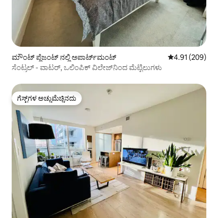
ಮೌಂಟ್ ಪ್ಲೆಜಂಟ್ ನಲ್ಲಿ ಅಪಾರ್ಟ್‌ಮಂಟ್
5 ರಲ್ಲಿ 4.91 ಸರಾ
4.91 (209)
ಸೆಂಟ್ರಲ್ - ವಾಟರ್, ಒಲಿಂಪಿಕ್ ವಿಲೇಜ್‌ನಿಂದ ಮೆಟ್ಟಿಲುಗಳು
ಗೆಸ್ಟ್‌ಗಳ ಅಚ್ಚುಮೆಚ್ಚಿನದು
ಗೆಸ್ಟ್‌ಗಳ ಅಚ್ಚುಮೆಚ್ಚಿನದು