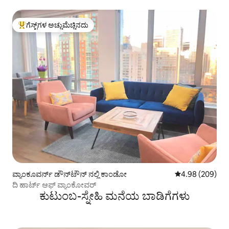
ಗೆಸ್ಟ್‌ಗಳ ಅಚ್ಚುಮೆಚ್ಚಿನದು
ಗೆಸ್ಟ್‌ಗಳಿಗೆ ಅತಿ ಹೆಚ್ಚು ಅಚ್ಚುಮೆಚ್ಚಿನದು
ವ್ಯಾಂಕೂವರ್ನ್ ಡೌನ್‌ಟೌನ್ ನಲ್ಲಿ ಕಾಂಡೋ
5 ರಲ್ಲಿ 4.98 ಸರಾ
4.98 (209)
ದಿ ಹಾರ್ಟ್ ಆಫ್ ವ್ಯಾಂಕೋವರ್
ಕುಟುಂಬ-ಸ್ನೇಹಿ ಮನೆಯ ಬಾಡಿಗೆಗಳು