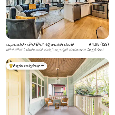
ವ್ಯಾಂಕೂವರ್ನ್ ಡೌನ್‌ಟೌನ್ ನಲ್ಲಿ ಅಪಾರ್ಟ್‌ಮಂಟ್
5 ರಲ್ಲಿ 4.98 ಸರಾ
4.98 (129)
ಡೌನ್‌ಟೌನ್ 2 ಬೆಡ್‌ರೂಮ್ ಮತ್ತು 1 ಸ್ನಾನಗೃಹ! ನಂಬಲಾಗದ ವೀಕ್ಷಣೆಗಳು!
ಗೆಸ್ಟ್‌ಗಳ ಅಚ್ಚುಮೆಚ್ಚಿನದು
ಗೆಸ್ಟ್‌ಗಳಿಗೆ ಅತಿ ಹೆಚ್ಚು ಅಚ್ಚುಮೆಚ್ಚಿನದು