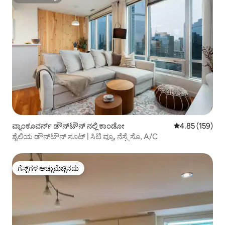
ಸೂಪರ್‌ಹೋಸ್ಟ್
ವ್ಯಾಂಕೂವರ್ನ್ ಡೌನ್‌ಟೌನ್ ನಲ್ಲಿ ಕಾಂಡೋ
5 ರಲ್ಲಿ 4.85 ಸರಾ
4.85 (159)
ಶೈಲಿಯ ಡೌನ್‌ಟೌನ್ ಸೂಟ್ | ಸಿಟಿ ವ್ಯೂ, ನೆಸ್ಪ್ರೆಸೊ, A/C
ಗೆಸ್ಟ್‌ಗಳ ಅಚ್ಚುಮೆಚ್ಚಿನದು
ಗೆಸ್ಟ್‌ಗಳ ಅಚ್ಚುಮೆಚ್ಚಿನದು