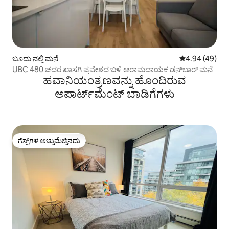
ಬೂದು ನಲ್ಲಿ ಮನೆ
5 ರಲ್ಲಿ 4.94 ಸರ
4.94 (49)
UBC 480 ಚದರ ಖಾಸಗಿ ಪ್ರವೇಶದ ಬಳಿ ಆರಾಮದಾಯಕ ಡನ್‌ಬಾರ್ ಮನೆ
ಹವಾನಿಯಂತ್ರಣವನ್ನು ಹೊಂದಿರುವ
ಅಪಾರ್ಟ್‌ಮೆಂಟ್‌ ಬಾಡಿಗೆಗಳು
ಗೆಸ್ಟ್‌ಗಳ ಅಚ್ಚುಮೆಚ್ಚಿನದು
ಗೆಸ್ಟ್‌ಗಳ ಅಚ್ಚುಮೆಚ್ಚಿನದು