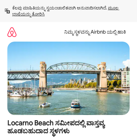
ವಿಷಯಕ್ಕೆ
ಕೆಲವು ಮಾಹಿತಿಯನ್ನು ಸ್ವಯಂಚಾಲಿತವಾಗಿ ಅನುವಾದಿಸಲಾಗಿದೆ. 
ಮೂಲ 
ಹೋಗಿ
ಭಾಷೆಯನ್ನು ತೋರಿಸಿ
ನಿಮ್ಮ ಸ್ಥಳವನ್ನು Airbnb ಯಲ್ಲಿ ಹಾಕಿ
Locarno Beach ಸಮೀಪದಲ್ಲಿ ವಾಸ್ತವ್ಯ
ಹೂಡಬಹುದಾದ ಸ್ಥಳಗಳು