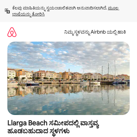
ವಿಷಯಕ್ಕೆ
ಕೆಲವು ಮಾಹಿತಿಯನ್ನು ಸ್ವಯಂಚಾಲಿತವಾಗಿ ಅನುವಾದಿಸಲಾಗಿದೆ. 
ಮೂಲ 
ಹೋಗಿ
ಭಾಷೆಯನ್ನು ತೋರಿಸಿ
ನಿಮ್ಮ ಸ್ಥಳವನ್ನು Airbnb ಯಲ್ಲಿ ಹಾಕಿ
Llarga Beach ಸಮೀಪದಲ್ಲಿ ವಾಸ್ತವ್ಯ
ಹೂಡಬಹುದಾದ ಸ್ಥಳಗಳು