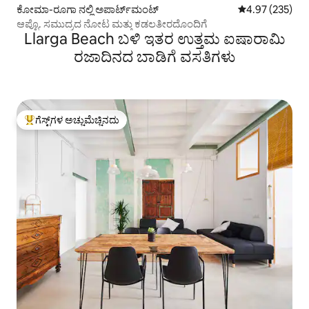
ಕೋಮಾ-ರೂಗಾ ನಲ್ಲಿ ಅಪಾರ್ಟ್‌ಮಂಟ್
5 ರಲ್ಲಿ 4.97 ಸರಾ
4.97 (235)
ಆಪ್ಟೊ. ಸಮುದ್ರದ ನೋಟ ಮತ್ತು ಕಡಲತೀರದೊಂದಿಗೆ
Llarga Beach ಬಳಿ ಇತರ ಉತ್ತಮ ಐಷಾರಾಮಿ
ರಜಾದಿನದ ಬಾಡಿಗೆ ವಸತಿಗಳು
ಗೆಸ್ಟ್‌ಗಳ ಅಚ್ಚುಮೆಚ್ಚಿನದು
ಗೆಸ್ಟ್‌ಗಳಿಗೆ ಅತಿ ಹೆಚ್ಚು ಅಚ್ಚುಮೆಚ್ಚಿನದು