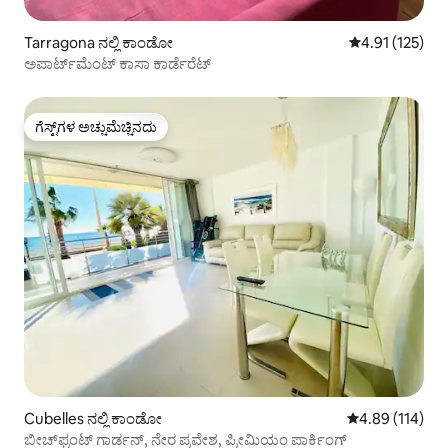
Tarragona ನಲ್ಲಿ ಕಾಂಡೋ
5 ರಲ್ಲಿ 4.91 ಸರಾ
4.91 (125)
ಅಪಾರ್ಟ್‌ಮೆಂಟ್ ಕಾಸಾ ಕಾರ್ಡೆರೆಟ್
ಗೆಸ್ಟ್‌ಗಳ ಅಚ್ಚುಮೆಚ್ಚಿನದು
ಗೆಸ್ಟ್‌ಗಳ ಅಚ್ಚುಮೆಚ್ಚಿನದು
Cubelles ನಲ್ಲಿ ಕಾಂಡೋ
5 ರಲ್ಲಿ 4.89 ಸರಾ
4.89 (114)
ಬೀಚ್‌ಫ್ರಂಟ್ ಗಾರ್ಡನ್, ನೇರ ಪ್ರವೇಶ, ಪ್ರೀಮಿಯಂ ಪಾರ್ಕಿಂಗ್