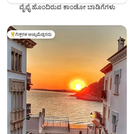
ವೈಫೈ ಹೊಂದಿರುವ ಕಾಂಡೋ ಬಾಡಿಗೆಗಳು
ಗೆಸ್ಟ್‌ಗಳ ಅಚ್ಚುಮೆಚ್ಚಿನದು
ಗೆಸ್ಟ್‌ಗಳಿಗೆ ಅತಿ ಹೆಚ್ಚು ಅಚ್ಚುಮೆಚ್ಚಿನದು