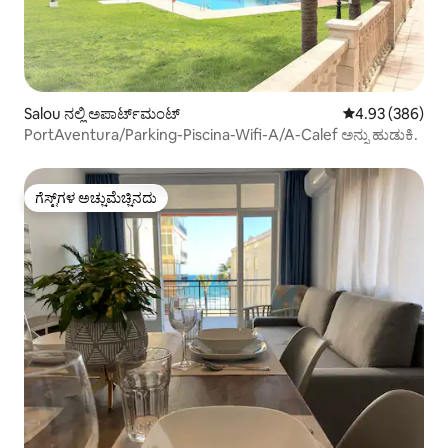
Salou ನಲ್ಲಿ ಅಪಾರ್ಟ್‌ಮಂಟ್
5 ರಲ್ಲಿ 4.93 ಸರಾ
4.93 (386)
PortAventura/Parking-Piscina-Wifi-A/A-Calef ಅನ್ನು ಹುಡುಕಿ.
ಗೆಸ್ಟ್‌ಗಳ ಅಚ್ಚುಮೆಚ್ಚಿನದು
ಗೆಸ್ಟ್‌ಗಳ ಅಚ್ಚುಮೆಚ್ಚಿನದು