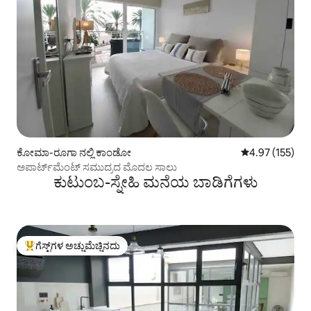
ಕೋಮಾ-ರೂಗಾ ನಲ್ಲಿ ಕಾಂಡೋ
5 ರಲ್ಲಿ 4.97 ಸರಾ
4.97 (155)
ಅಪಾರ್ಟ್‌ಮೆಂಟ್ ಸಮುದ್ರದ ಮೊದಲ ಸಾಲು
ಕುಟುಂಬ-ಸ್ನೇಹಿ ಮನೆಯ ಬಾಡಿಗೆಗಳು
ಗೆಸ್ಟ್‌ಗಳ ಅಚ್ಚುಮೆಚ್ಚಿನದು
ಗೆಸ್ಟ್‌ಗಳಿಗೆ ಅತಿ ಹೆಚ್ಚು ಅಚ್ಚುಮೆಚ್ಚಿನದು