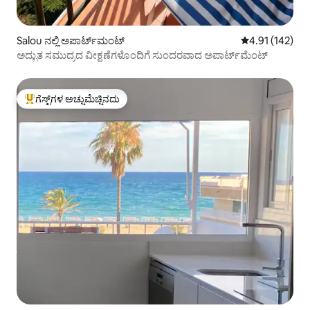
Salou ನಲ್ಲಿ ಅಪಾರ್ಟ್‌ಮಂಟ್
5 ರಲ್ಲಿ 4.91 ಸರಾ
4.91 (142)
ಅದ್ಭುತ ಸಮುದ್ರದ ವೀಕ್ಷಣೆಗಳೊಂದಿಗೆ ಸುಂದರವಾದ ಅಪಾರ್ಟ್‌ಮೆಂಟ್
ಗೆಸ್ಟ್‌ಗಳ ಅಚ್ಚುಮೆಚ್ಚಿನದು
ಗೆಸ್ಟ್‌ಗಳಿಗೆ ಅತಿ ಹೆಚ್ಚು ಅಚ್ಚುಮೆಚ್ಚಿನದು