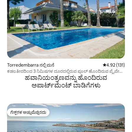
Torredembarra ನಲ್ಲಿ ಮನೆ
5 ರಲ್ಲಿ 4.92 ಸರಾ
4.92 (131)
ಕಡಲತೀರದಿಂದ 3 ನಿಮಿಷಗಳ ದೂರದಲ್ಲಿರುವ ಪೂಲ್ ಹೊಂದಿರುವ ಪ್ರೈವೇಟ್
ಹವಾನಿಯಂತ್ರಣವನ್ನು ಹೊಂದಿರುವ
ವಿಲ್ಲಾ
ಅಪಾರ್ಟ್‌ಮೆಂಟ್‌ ಬಾಡಿಗೆಗಳು
ಗೆಸ್ಟ್‌ಗಳ ಅಚ್ಚುಮೆಚ್ಚಿನದು
ಗೆಸ್ಟ್‌ಗಳ ಅಚ್ಚುಮೆಚ್ಚಿನದು