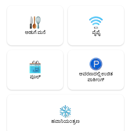
ಸಂರಕ್ಷಿಸುತ್ತವೆ. ಸೊಗಸಾದ ನವೀಕರಣವು ಗೆಸ್ಟ್
ರಾತ್ರಿಯ ಊಟ ಮಾಡಿ, ಇಡ
ಆರಾಮವನ್ನು ಗಮನದಲ್ಲಿಟ್ಟುಕೊಂಡು ಆಧುನಿಕ
ಈಜುಡುಗೆಯಲ್ಲಿ ಕಳೆಯಿರ
ಅಂಶಗಳನ್ನು ಸೇರಿಸುತ್ತದೆ. ಕನಸಿನ ಛಾವಣಿಯ
ಹೊಂದುತ್ತಿರುವ ವಸತಿ ಪ್
ಟೆರೇಸ್ ದ್ರಾಕ್ಷಿತೋಟಗಳ ದೂರದ ಪ್ಯಾಚ್‌ವರ್ಕ್‌ನಿಂದ
ತಾರಗೋನಾದೊಂದಿಗೆ ನ
ಸುತ್ತುವರೆದಿರುವ ಜೇಡಿಮಣ್ಣಿನ ಟೈಲ್ ಛಾವಣಿಗಳ
ಹೊಂದಿದ ನಿಕಟ ಮತ್ತು 
ವಿಸ್ಟಾವನ್ನು ಹೊಂದಿದೆ. ಮತ್ತು ನಮ್ಮ ಸಮುದಾಯ
ಖಾತರಿಪಡಿಸಿದ ನೆಮ್ಮದಿ 
ಅಡುಗೆ ಮನೆ
ವೈಫೈ
ಪೂಲ್ ಸ್ಪ್ಲಾಶ್‌ಗೆ ಅದ್ಭುತವಾಗಿದೆ.
ಆವರಣದಲ್ಲಿ ಉಚಿತ
ಪೂಲ್
ಪಾರ್ಕಿಂಗ್
ಹವಾನಿಯಂತ್ರಣ