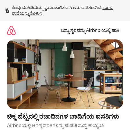
ವಿಷಯಕ್ಕೆ
ಕೆಲವು ಮಾಹಿತಿಯನ್ನು ಸ್ವಯಂಚಾಲಿತವಾಗಿ ಅನುವಾದಿಸಲಾಗಿದೆ. 
ಮೂಲ 
ಹೋಗಿ
ಭಾಷೆಯನ್ನು ತೋರಿಸಿ
ನಿಮ್ಮ ಸ್ಥಳವನ್ನು Airbnb ಯಲ್ಲಿ ಹಾಕಿ
ಚಿಕ್ಕ ಬೆಟ್ಟನಲ್ಲಿ ರಜಾದಿನಗಳ ಬಾಡಿಗೆಯ ವಸತಿಗಳು
Airbnbಯಲ್ಲಿ ಅನನ್ಯ ವಸತಿಗಳನ್ನು ಹುಡುಕಿ ಮತ್ತು ಕಾಯ್ದಿರಿಸಿ