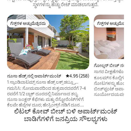
ಸ್ಥಳಗಳನ್ನು ಹೆಚ್ಚು ರೇಟ್ ಮಾಡಲಾಗುತ್ತದೆ.
ಗೆಸ್ಟ್‌ಗಳ ಅಚ್ಚುಮೆಚ್ಚಿನದು
ಗೆಸ್ಟ್‌ಗಳ ಅಚ್ಚುಮೆಚ್ಚಿನ
ಗೆಸ್ಟ್‌ಗಳ ಅಚ್ಚುಮೆಚ್ಚಿನದು
ಗೆಸ್ಟ್‌ಗಳ ಅಚ್ಚುಮೆಚ್ಚಿನ
ಗೋಲ್ಡನ್ ಬೀಚ್ ನಲ್ಲಿ ಅ
ಪಾರ್ಟ್‌ಮಂಟ್
ಸಾಗರ ವೀಕ್ಷಣೆಗಳೊಂದಿ
ನೂಸಾ ಹೆಡ್ಸ್ ನಲ್ಲಿ ಅಪಾರ್ಟ್‌ಮಂಟ್
5 ರಲ್ಲಿ 4.95 ಸರಾಸರಿ ರೇಟಿಂಗ್, 258 ವಿ
4.95 (258)
ಅಪಾರ್ಟ್‌ಮೆಂಟ್
ಕೂಲಮ್‌ನ ಕೊಲ್ಲಿಗಳ 
1 ಸ್ಯಾಂಡಿಬಾಟಮ್ಸ್ ನೂಸಾ ಹೆಡ್ಸ್ ಲಕ್ಸ್ ಡಬ್ಲ್ಯೂ
ನೋಟಗಳನ್ನು ಹೊಂದಿರ
ಪ್ರೈವೇಟ್ ಸನ್‌ಪ್ಯಾಟಿಯೋ
ಗಮನಿಸಿ: ಸೋಮವಾರದಿಂದ ಶುಕ್ರವಾರದವರೆಗೆ 7-4
ಬೀಚ್‌ಫ್ರಂಟ್ ಅಪಾರ್ಟ
ರವರೆಗೆ 1/2 ಬ್ಲಾಕ್ ದೂರದಲ್ಲಿ ನಿರ್ಮಾಣದ ಶಬ್ದ.
ಸೂರ್ಯೋದಯವನ್ನು ನೋಡ
ನೂಸಾ ಜಂಕ್ಷನ್ ಕೆಫೆಗಳು ಮತ್ತು ರೆಸ್ಟೋರೆಂಟ್‌ಗಳಿಗೆ
ಕಳೆಯಿರಿ, ಅಲೆಗಳು ಉರು
ಕೆಲವೇ ಹೆಜ್ಜೆಗಳ ದೂರ; ಹೇಸ್ಟಿಂಗ್ಸ್‌ಗೆ ನಡಿಗೆ ದೂರ.
ಅಥವಾ ಅಲೆಗಳ ಮೇಲಿನ ನಿ
ಲಿಟಲ್ ಕೋವ್ ಬೀಚ್ ಬಳಿ ಅಪಾರ್ಟ್‌ಮಂಟ್
ಸೊಂಪಾದ ಖಾಸಗಿ ಉದ್ಯಾನ ಮತ್ತು ಸುಂದರವಾದ
ಕಾಫಿಯನ್ನು ಆನಂದಿಸಿ.
ಹೊರಾಂಗಣ ಡೆಕ್ ಹೊಂದಿರುವ ಅದ್ಭುತ, ವಿಶಾಲವಾದ
ದಿನಗಳ ಕಾಲ ವಿಶ್ರಾಂತ
ಬಾಡಿಗೆಗಳಿಗೆ ಜನಪ್ರಿಯ ಸೌಲಭ್ಯಗಳು
ಅಪಾರ್ಟ್‌ಮೆಂಟ್, ಆಧುನಿಕ ಮತ್ತು ಅತ್ಯಂತ ಖಾಸಗಿ.
ಆಧುನಿಕ ಓಪನ್-ಪ್ಲಾನ್ 
ಆರಾಮದಾಯಕ ಸೋಫಾಗಳು ಮತ್ತು ರಿಕ್ಲೈನರ್‌ಗಳಲ್ಲಿ
ಕರಾವಳಿ ವಾತಾವರಣದಲ್ಲ