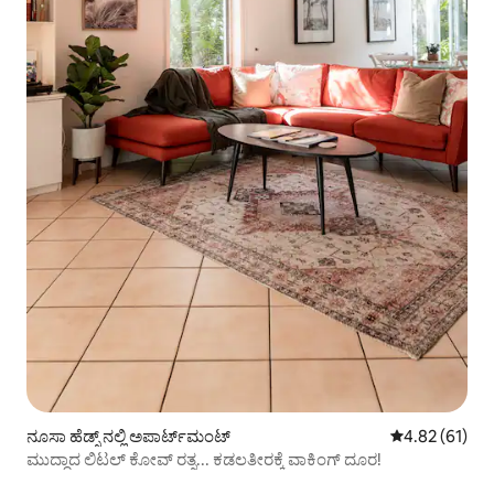
ನೂಸಾ ಹೆಡ್ಸ್ ನಲ್ಲಿ ಅಪಾರ್ಟ್‌ಮಂಟ್
5 ರಲ್ಲಿ 4.82 ಸರ
4.82 (61)
ಮುದ್ದಾದ ಲಿಟಲ್ ಕೋವ್ ರತ್ನ... ಕಡಲತೀರಕ್ಕೆ ವಾಕಿಂಗ್ ದೂರ!