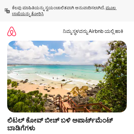
ವಿಷಯಕ್ಕೆ
ಕೆಲವು ಮಾಹಿತಿಯನ್ನು ಸ್ವಯಂಚಾಲಿತವಾಗಿ ಅನುವಾದಿಸಲಾಗಿದೆ. 
ಮೂಲ 
ಹೋಗಿ
ಭಾಷೆಯನ್ನು ತೋರಿಸಿ
ನಿಮ್ಮ ಸ್ಥಳವನ್ನು Airbnb ಯಲ್ಲಿ ಹಾಕಿ
ಲಿಟಲ್ ಕೋವ್ ಬೀಚ್ ಬಳಿ ಅಪಾರ್ಟ್‌ಮೆಂಟ್
ಬಾಡಿಗೆಗಳು