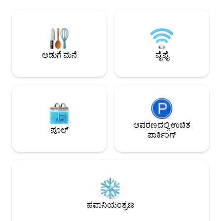
ಆರಾಮವಾಗಿ ಹೊರಾಂಗಣ ಜೀವನವನ್ನು ಆನಂದಿಸಿ.
ಸೌಕರ್ಯವನ್ನು ಸಂಯೋ
ಕಡಲತೀರದ ಬಳಿ ಸೂರ್ಯಾಸ್ತದ ಊಟಕ್ಕಾಗಿ
ಬೋರ್ಡ್‌ವಾಕ್‌ನಲ್ಲಿ ಅಡ್
ಹೇಸ್ಟಿಂಗ್ಸ್‌ಗೆ ನಡೆದು ಹೋಗಿ. ಪಕ್ಷಿಗಳ ಹಾಡನ್ನು
ಅನ್ವೇಷಿಸಿ ಮತ್ತು ಸ್ಥಳೀ
ಆನಂದಿಸಿ ಮತ್ತು ಪಕ್ಕದ ನೂಸಾ ರಾಷ್ಟ್ರೀಯ
ಮನೆಯಿಂದ ಕೆಲವೇ ಹೆಜ್ಜ
ಉದ್ಯಾನವನದಲ್ಲಿ ನಡೆಯುವಾಗ ಅಥವಾ ಜಾಗಿಂಗ್
ಮತ್ತು ಸೆಕೆಂಡ್ ಬೇನಲ್ಲಿ
ಮಾಡುವಾಗ ಬುಷ್ ಟರ್ಕಿಗಳನ್ನು ವೀಕ್ಷಿಸಿ.
ಪಡೆಯಿರಿ.
ಅಡುಗೆ ಮನೆ
ವೈಫೈ
ಉಷ್ಣವಲಯದ ನೂಸಾವನ್ನು ಆನಂದಿಸಿ ಮತ್ತು...
ವಿಶ್ರಾಂತಿ ಪಡೆಯಿರಿ!
ಆವರಣದಲ್ಲಿ ಉಚಿತ
ಪೂಲ್
ಪಾರ್ಕಿಂಗ್
ಹವಾನಿಯಂತ್ರಣ