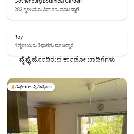
Gothenburg Botanical Garden
282 ಸ್ಥಳೀಯರು ಶಿಫಾರಸು ಮಾಡಿದ್ದಾರೆ
Roy
4 ಸ್ಥಳೀಯರು ಶಿಫಾರಸು ಮಾಡಿದ್ದಾರೆ
ವೈಫೈ ಹೊಂದಿರುವ ಕಾಂಡೋ ಬಾಡಿಗೆಗಳು
ಗೆಸ್ಟ್‌ಗಳ ಅಚ್ಚುಮೆಚ್ಚಿನದು
ಗೆಸ್ಟ್‌ಗಳಿಗೆ ಅತಿ ಹೆಚ್ಚು ಅಚ್ಚುಮೆಚ್ಚಿನದು