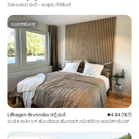
ವಿಶಾಲವಾದ ಮನೆ – ಉತ್ತಮ ನೆರೆಹೊರೆ
ಸೂಪರ್‌ಹೋಸ್ಟ್
ಸೂಪರ್‌ಹೋಸ್ಟ್
Lillhagen-Brunnsbo ನಲ್ಲಿ ಮನೆ
5 ರಲ್ಲಿ 4.84 ಸರಾ
4.84 (167)
ಉಚಿತ ಪಾರ್ಕಿಂಗ್ ಹೊಂದಿರುವ ಹೊಸದಾಗಿ ನವೀಕರಿಸಿದ ಅಪಾರ್ಟ್‌ಮೆಂಟ್