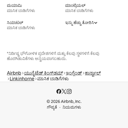
ಮಯಾಮಿ
ಮಾಂಟ್ರಿಯಲ್
ಮಾಸಿಕ ಬಾಡಿಗೆಗಳು
ಮಾಸಿಕ ಬಾಡಿಗೆಗಳು
ಸಿಯಾಟಲ್
ಇನ್ನು ಹೆಚ್ಚು ತೋರಿಸಿ
ಮಾಸಿಕ ಬಾಡಿಗೆಗಳು
*ನಿರ್ದಿಷ್ಟ ಭೌಗೋಳಿಕ ಪ್ರದೇಶಗಳಿಗೆ ಮತ್ತು ಕೆಲವು ಸ್ಥಳಗಳಿಗೆ ಕೆಲವು
ಹೊರಗಿಡುವಿಕೆಗಳು ಅನ್ವಯವಾಗಬಹುದು.
Airbnb
ಯುನೈಟೆಡ್ ಕಿಂಗ್‌ಡಮ್
ಇಂಗ್ಲೆಂಡ್
ಕಾರ್ನ್ವಾಲ್
Linkinhorne
ಮಾಸಿಕ ಬಾಡಿಗೆಗಳು
© 2026 Airbnb, Inc.
ಗೌಪ್ಯತೆ
ನಿಯಮಗಳು