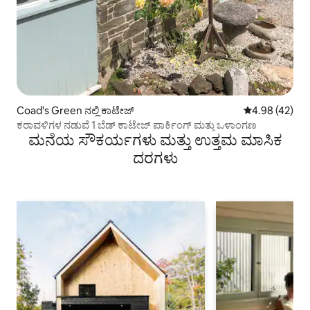
Coad's Green ನಲ್ಲಿ ಕಾಟೇಜ್
5 ರಲ್ಲಿ 4.98 ಸರ
4.98 (42)
ಕರಾವಳಿಗಳ ನಡುವೆ 1 ಬೆಡ್ ಕಾಟೇಜ್ ಪಾರ್ಕಿಂಗ್ ಮತ್ತು ಒಳಾಂಗಣ
ಮನೆಯ ಸೌಕರ್ಯಗಳು ಮತ್ತು ಉತ್ತಮ ಮಾಸಿಕ
ದರಗಳು