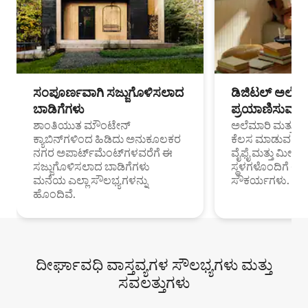
ಸಂಪೂರ್ಣವಾಗಿ ಸಜ್ಜುಗೊಳಿಸಲಾದ
ಡಿಜಿಟಲ್ ಅಲೆಮಾ
ಬಾಡಿಗೆಗಳು
ಪ್ರಯಾಣಿಸುವ ವೃತ
ಶಾಂತಿಯುತ ಮೌಂಟೇನ್
ಅಲೆಮಾರಿ ಮತ್ತು ದೂ
ಕ್ಯಾಬಿನ್‌ಗಳಿಂದ ಹಿಡಿದು ಅನುಕೂಲಕರ
ಕೆಲಸ ಮಾಡುವ ಪ್ರೊ
ನಗರ ಅಪಾರ್ಟ್‌ಮೆಂಟ್‌ಗಳವರೆಗೆ ಈ
ವೈಫೈ ಮತ್ತು ಮೀಸ
ಸಜ್ಜುಗೊಳಿಸಲಾದ ಬಾಡಿಗೆಗಳು
ಸ್ಥಳಗಳೊಂದಿಗೆ 
ಮನೆಯ ಎಲ್ಲಾ ಸೌಲಭ್ಯಗಳನ್ನು
ಸೌಕರ್ಯಗಳು.
ಹೊಂದಿವೆ.
ದೀರ್ಘಾವಧಿ ವಾಸ್ತವ್ಯಗಳ ಸೌಲಭ್ಯಗಳು ಮತ್ತು
ಸವಲತ್ತುಗಳು