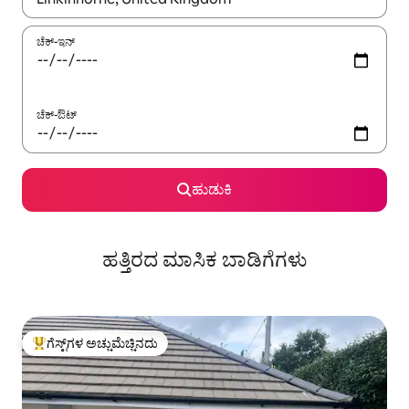
ಚೆಕ್-ಇನ್
ಚೆಕ್-ಔಟ್
ಹುಡುಕಿ
ಹತ್ತಿರದ ಮಾಸಿಕ ಬಾಡಿಗೆಗಳು
ಗೆಸ್ಟ್‌ಗಳ ಅಚ್ಚುಮೆಚ್ಚಿನದು
ಗೆಸ್ಟ್‌ಗಳಿಗೆ ಅತಿ ಹೆಚ್ಚು ಅಚ್ಚುಮೆಚ್ಚಿನದು