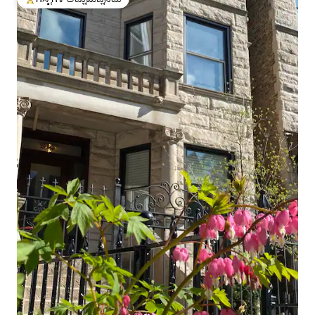
ಗೆಸ್ಟ್‌ಗಳಿಗೆ ಅತಿ ಹೆಚ್ಚು ಅಚ್ಚುಮೆಚ್ಚಿನದು