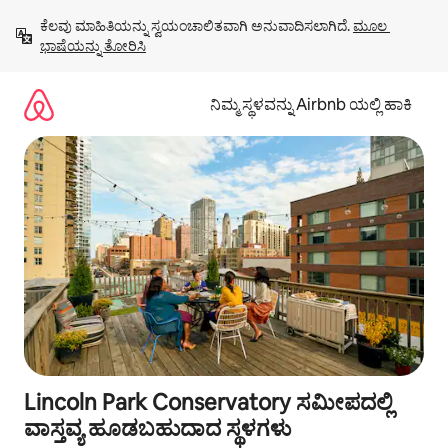
ವಿಷಯಕ್ಕೆ
ಕೆಲವು ಮಾಹಿತಿಯನ್ನು ಸ್ವಯಂಚಾಲಿತವಾಗಿ ಅನುವಾದಿಸಲಾಗಿದೆ. 
ಮೂಲ 
ಹೋಗಿ
ಭಾಷೆಯನ್ನು ತೋರಿಸಿ
ನಿಮ್ಮ ಸ್ಥಳವನ್ನು Airbnb ಯಲ್ಲಿ ಹಾಕಿ
Lincoln Park Conservatory ಸಮೀಪದಲ್ಲಿ
ವಾಸ್ತವ್ಯ ಹೂಡಬಹುದಾದ ಸ್ಥಳಗಳು