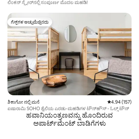
ಲಿಂಕನ್ ಸ್ಕ್ವೇರ್‌ನಲ್ಲಿ ಸಂಪೂರ್ಣ ಮೊದಲ ಮಹಡಿ!
ಗೆಸ್ಟ್‌ಗಳ ಅಚ್ಚುಮೆಚ್ಚಿನದು
ಗೆಸ್ಟ್‌ಗಳ ಅಚ್ಚುಮೆಚ್ಚಿನದು
ಶಿಕಾಗೋ ನಲ್ಲಿ ಮನೆ
5 ರಲ್ಲಿ 4.94 ಸರಾ
4.94 (157)
ಐಷಾರಾಮಿ SOHO ಶೈಲಿಯ ಎರಡು-ಮಹಡಿಗಳ ಟೌನ್‌ಹೌಸ್ - ಓಲ್ಡ್ ಟೌನ್
ಹವಾನಿಯಂತ್ರಣವನ್ನು ಹೊಂದಿರುವ
ಅಪಾರ್ಟ್‌ಮೆಂಟ್‌ ಬಾಡಿಗೆಗಳು