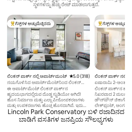
ಸ್ಥಳಗಳನ್ನು ಹೆಚ್ಚು ರೇಟ್ ಮಾಡಲಾಗುತ್ತದೆ.
ಗೆಸ್ಟ್‌ಗಳ ಅಚ್ಚುಮೆಚ್ಚಿನದು
ಗೆಸ್ಟ್‌ಗಳ ಅಚ್ಚುಮೆಚ್
ಗೆಸ್ಟ್‌ಗಳಿಗೆ ಅತಿ ಹೆಚ್ಚು ಅಚ್ಚುಮೆಚ್ಚಿನದು
ಗೆಸ್ಟ್‌ಗಳಿಗೆ ಅತಿ ಹೆಚ್ಚು
ಲಿಂಕನ್ ಪಾರ್ಕ್ ನಲ್ಲಿ ಅಪಾರ್ಟ್‌ಮಂಟ್
5 ರಲ್ಲಿ 5.0 ಸರಾಸರಿ ರೇಟಿಂಗ್, 318 ವಿ
5.0 (318)
ಲಿಂಕನ್ ಪಾರ್ಕ್ ನಲ್ಲಿ ಅ
ಪಾರ್ಟ್‌ಮಂಟ್
ನಯಗೊಳಿಸಿದ ಅಪಾರ್ಟ್‌ಮೆಂಟ್‌ನಿಂದ ಲಿಂಕನ್
ಐಷಾರಾಮಿ 2-ಅಂತಸ್ತಿನ 
ಪಾರ್ಕ್ ಅನ್ನು ಅನ್ವೇಷಿಸಿ
ಲಿಂಕನ್ ಪಾರ್ಕ್ ಅಪಾರ್
ಈ ಅಪಾರ್ಟ್‌ಮೆಂಟ್ ಲಿಂಕನ್ ಪಾರ್ಕ್‌ನ
ಲಿಂಕನ್ ಪಾರ್ಕ್‌ನ ಹೃ
ಹೃದಯಭಾಗದಲ್ಲಿರುವ ದೊಡ್ಡ ಸ್ಟುಡಿಯೋ ಆಗಿದೆ!
ನಿಖರವಾದ 2 ಮಲಗುವ 
ಹೊಸ ನಿರ್ಮಾಣ ಮತ್ತು ಎಲ್ಲಾ ಪೀಠೋಪಕರಣಗಳು
ಡೌನ್‌ಟೌನ್ ಚಿಕಾಗೊ,
ಮತ್ತು ಉಪಕರಣಗಳು ಹೊಚ್ಚ ಹೊಸದಾಗಿವೆ. ಇದು
ಲೇಕ್‌ಫ್ರಂಟ್, ಅಂಗಡಿಗಳ
Lincoln Park Conservatory ಬಳಿ ರಜಾದಿನದ
ದಂಪತಿಗಳಿಗೆ ಸೂಕ್ತವಾಗಿದೆ...ಆದರೆ ಹುಡುಗಿಯರ
ರಾತ್ರಿಜೀವನಕ್ಕೆ ಕೇವಲ 
ಟ್ರಿಪ್ ಅಥವಾ ಚಿಕ್ಕ ಮಕ್ಕಳೊಂದಿಗೆ ಕುಟುಂಬಕ್ಕೆ 3-4
ಐಷಾರಾಮಿ ಡಿಸೈನರ್ 2,0
ಬಾಡಿಗೆ ವಸತಿಗಳ ಜನಪ್ರಿಯ ಸೌಲಭ್ಯಗಳು
ನಿದ್ರಿಸಬಹುದು. ನಿಮ್ಮ ವಾಸ್ತವ್ಯಕ್ಕೆ ಕೆಲವು ದಿನಗಳ
ಮಹಡಿಯ ಅಪಾರ್ಟ್‌ಮೆಂ
ಮೊದಲು ನಾವು ನಿಮಗೆ ನೀಡುವ ನಿಮ್ಮ ವೈಯಕ್ತಿಕ
ಮತ್ತು ವಿಶಾಲವಾಗಿದೆ ಮ