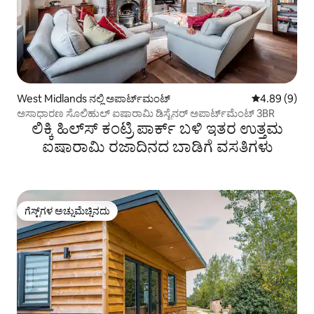
West Midlands ನಲ್ಲಿ ಅಪಾರ್ಟ್‌ಮಂಟ್
5 ರಲ್ಲಿ 4.89 ಸ
4.89 (9)
ಅಸಾಧಾರಣ ಸೊಲಿಹುಲ್ ಐಷಾರಾಮಿ ಡಿಸೈನರ್ ಅಪಾರ್ಟ್‌ಮೆಂಟ್ 3BR
ಲಿಕ್ಕಿ ಹಿಲ್‌ಸ್ ಕಂಟ್ರಿ ಪಾರ್ಕ್ ಬಳಿ ಇತರ ಉತ್ತಮ
ಐಷಾರಾಮಿ ರಜಾದಿನದ ಬಾಡಿಗೆ ವಸತಿಗಳು
ಗೆಸ್ಟ್‌ಗಳ ಅಚ್ಚುಮೆಚ್ಚಿನದು
ಗೆಸ್ಟ್‌ಗಳ ಅಚ್ಚುಮೆಚ್ಚಿನದು