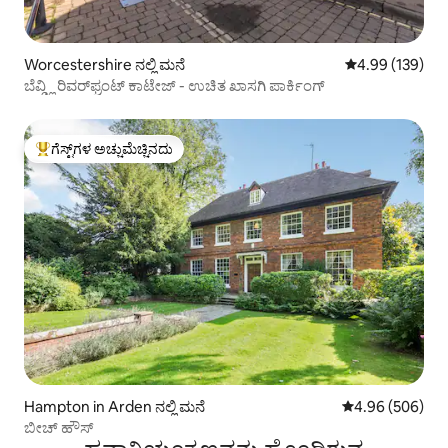
Worcestershire ನಲ್ಲಿ ಮನೆ
5 ರಲ್ಲಿ 4.99 ಸರಾ
4.99 (139)
ಬೆವ್ಡ್ಲಿ ರಿವರ್‌ಫ್ರಂಟ್ ಕಾಟೇಜ್ - ಉಚಿತ ಖಾಸಗಿ ಪಾರ್ಕಿಂಗ್
ಗೆಸ್ಟ್‌ಗಳ ಅಚ್ಚುಮೆಚ್ಚಿನದು
ಗೆಸ್ಟ್‌ಗಳಿಗೆ ಅತಿ ಹೆಚ್ಚು ಅಚ್ಚುಮೆಚ್ಚಿನದು
Hampton in Arden ನಲ್ಲಿ ಮನೆ
5 ರಲ್ಲಿ 4.96 ಸರಾ
4.96 (506)
ಬೀಚ್ ಹೌಸ್