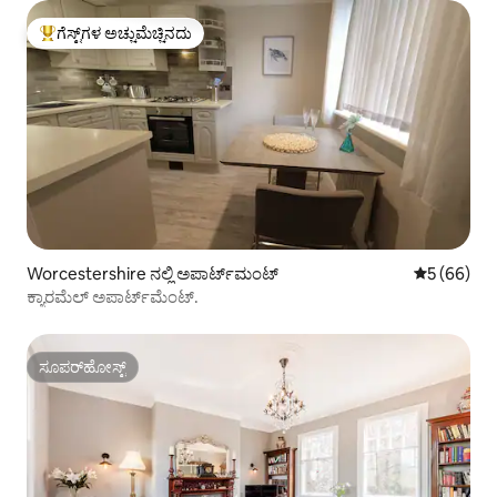
ಗೆಸ್ಟ್‌ಗಳ ಅಚ್ಚುಮೆಚ್ಚಿನದು
ಗೆಸ್ಟ್‌ಗಳಿಗೆ ಅತಿ ಹೆಚ್ಚು ಅಚ್ಚುಮೆಚ್ಚಿನದು
Worcestershire ನಲ್ಲಿ ಅಪಾರ್ಟ್‌ಮಂಟ್
5 ರಲ್ಲಿ 5 ಸರ
5 (66)
ಕ್ಯಾರಮೆಲ್ ಅಪಾರ್ಟ್‌ಮೆಂಟ್.
ಸೂಪರ್‌ಹೋಸ್ಟ್
ಸೂಪರ್‌ಹೋಸ್ಟ್