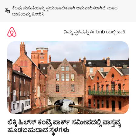
ವಿಷಯಕ್ಕೆ
ಕೆಲವು ಮಾಹಿತಿಯನ್ನು ಸ್ವಯಂಚಾಲಿತವಾಗಿ ಅನುವಾದಿಸಲಾಗಿದೆ. 
ಮೂಲ 
ಹೋಗಿ
ಭಾಷೆಯನ್ನು ತೋರಿಸಿ
ನಿಮ್ಮ ಸ್ಥಳವನ್ನು Airbnb ಯಲ್ಲಿ ಹಾಕಿ
ಲಿಕ್ಕಿ ಹಿಲ್‌ಸ್ ಕಂಟ್ರಿ ಪಾರ್ಕ್ ಸಮೀಪದಲ್ಲಿ ವಾಸ್ತವ್ಯ
ಹೂಡಬಹುದಾದ ಸ್ಥಳಗಳು