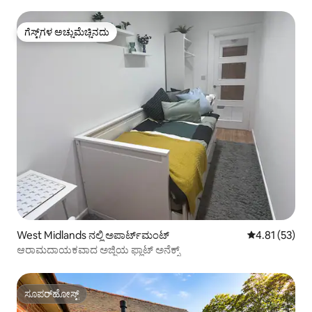
ಗೆಸ್ಟ್‌ಗಳ ಅಚ್ಚುಮೆಚ್ಚಿನದು
ಗೆಸ್ಟ್‌ಗಳ ಅಚ್ಚುಮೆಚ್ಚಿನದು
West Midlands ನಲ್ಲಿ ಅಪಾರ್ಟ್‌ಮಂಟ್
5 ರಲ್ಲಿ 4.81 ಸರ
4.81 (53)
ಆರಾಮದಾಯಕವಾದ ಅಜ್ಜಿಯ ಫ್ಲಾಟ್ ಅನೆಕ್ಸ್
ಸೂಪರ್‌ಹೋಸ್ಟ್
ಸೂಪರ್‌ಹೋಸ್ಟ್