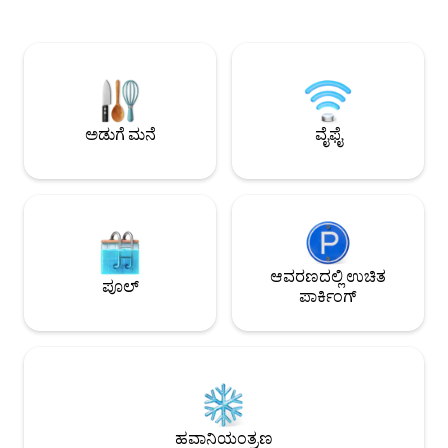
ಪ್ರಾಪರ್ಟಿಯು ಮೋಟಾರು ಮಾರ್ಗದಿಂದ 0.7
ವೈಶಿಷ್ಟ್ಯಗಳನ್ನು ನಿರ್ವಹ
ಮೈಲುಗಳಷ್ಟು ದೂರದಲ್ಲಿದೆ, ಸ್ವಲ್ಪ ಟ್ರಾಫಿಕ್ ಅಡಚಣೆ
ದಿನದ ಮೆಚ್ಚಿನವುಗಳನ್ನು 
ಇದೆ. ಇದು EV ಗಳಿಗೆ ಎಲೆಕ್ಟ್ರಿಕ್ ಚಾರ್ಜರ್ ಅನ್ನು ಸಹ
ಪಡೆಯಲು ಮತ್ತು ವಿಶ್ರ
ಹೊಂದಿದೆ - ಸಣ್ಣ ಹೆಚ್ಚುವರಿ ವೆಚ್ಚದಲ್ಲಿ. ಈ
ಶಾಂತಿಯುತ ಸ್ಥಳವಾಗಿದ
ಪ್ರಾಪರ್ಟಿಯನ್ನು ಸುಸ್ಥಿರತೆಯನ್ನು
ಸಾಕಷ್ಟು ನಡಿಗೆಗಳು, ಬ
ಗಮನದಲ್ಲಿಟ್ಟುಕೊಂಡು ವಿನ್ಯಾಸಗೊಳಿಸಲಾಗಿದೆ ಮತ್ತು
ರೂಮ್‌ಗಳು, ಪಬ್‌ಗಳು ಮತ್ತು ಹತ್ತಿರದಲ್ಲಿ ಭೇಟಿ
IR ಹೀಟಿಂಗ್ ಮತ್ತು ಬಿದಿರಿನ ನೆಲಹಾಸುಗಳನ್ನು
ನೀಡಬೇಕಾದ ಸ್ಥಳಗಳನ್ನ
ಅಡುಗೆ ಮನೆ
ವೈಫೈ
ಹೆಚ್ಚಿಸುತ್ತದೆ. ವಾರ್ವಿಕ್‌ಶೈರ್, ಬರ್ಮಿಂಗ್‌ಹ್ಯಾಮ್,
ಸೊಲಿಹುಲ್‌ಗೆ ಉತ್ತಮವಾಗಿದೆ
ಆವರಣದಲ್ಲಿ ಉಚಿತ
ಪೂಲ್
ಪಾರ್ಕಿಂಗ್
ಹವಾನಿಯಂತ್ರಣ