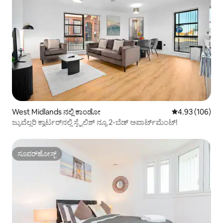
West Midlands ನಲ್ಲಿ ಕಾಂಡೋ
5 ರಲ್ಲಿ 4.93 ಸರಾ
4.93 (106)
ಜ್ಯುವೆಲ್ಲರಿ ಕ್ವಾರ್ಟರ್‌ನಲ್ಲಿ ಸ್ಟೈಲಿಶ್ ನ್ಯೂ 2-ಬೆಡ್ ಅಪಾರ್ಟ್‌ಮೆಂಟ್!
ಸೂಪರ್‌ಹೋಸ್ಟ್
ಸೂಪರ್‌ಹೋಸ್ಟ್