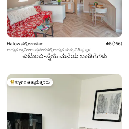
Hallow ನಲ್ಲಿ ಕಾಂಡೋ
5 ರಲ್ಲಿ 5 ಸರಾ
5 (166)
ಅದ್ಭುತ ಗ್ರಾಮೀಣ ಪ್ರದೇಶದಲ್ಲಿ ಅದ್ಭುತ ಮತ್ತು ವಿಶಿಷ್ಟ ಸ್ಥಳ
ಕುಟುಂಬ-ಸ್ನೇಹಿ ಮನೆಯ ಬಾಡಿಗೆಗಳು
ಗೆಸ್ಟ್‌ಗಳ ಅಚ್ಚುಮೆಚ್ಚಿನದು
ಗೆಸ್ಟ್‌ಗಳಿಗೆ ಅತಿ ಹೆಚ್ಚು ಅಚ್ಚುಮೆಚ್ಚಿನದು