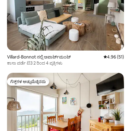
Villard-Bonnot ನಲ್ಲಿ ಅಪಾರ್ಟ್‌ಮಂಟ್
5 ರಲ್ಲಿ 4.96 ಸರ
4.96 (51)
ಕಾಸಾ ವರ್ಡೆ ಟಿ3 2 ರಿಂದ 4 ವ್ಯಕ್ತಿಗಳು
ಗೆಸ್ಟ್‌ಗಳ ಅಚ್ಚುಮೆಚ್ಚಿನದು
ಗೆಸ್ಟ್‌ಗಳ ಅಚ್ಚುಮೆಚ್ಚಿನದು