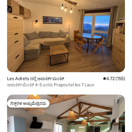
Les Adrets ನಲ್ಲಿ ಅಪಾರ್ಟ್‌ಮಂಟ್
5 ರಲ್ಲಿ 4.72 ಸರಾ
4.72 (155)
ಅಪಾರ್ಟ್‌ಮೆಂಟ್ 4-5 ಜನರು Prapoutel les 7 Laux
ಗೆಸ್ಟ್‌ಗಳ ಅಚ್ಚುಮೆಚ್ಚಿನದು
ಗೆಸ್ಟ್‌ಗಳ ಅಚ್ಚುಮೆಚ್ಚಿನದು