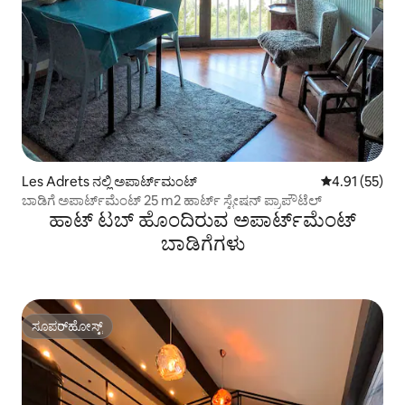
Les Adrets ನಲ್ಲಿ ಅಪಾರ್ಟ್‌ಮಂಟ್
5 ರಲ್ಲಿ 4.91 ಸರ
4.91 (55)
ಬಾಡಿಗೆ ಅಪಾರ್ಟ್‌ಮೆಂಟ್ 25 m2 ಹಾರ್ಟ್ ಸ್ಟೇಷನ್ ಪ್ರಾಪೌಟೆಲ್
ಹಾಟ್ ಟಬ್ ಹೊಂದಿರುವ ಅಪಾರ್ಟ್‌ಮೆಂಟ್
ಬಾಡಿಗೆಗಳು
ಸೂಪರ್‌ಹೋಸ್ಟ್
ಸೂಪರ್‌ಹೋಸ್ಟ್