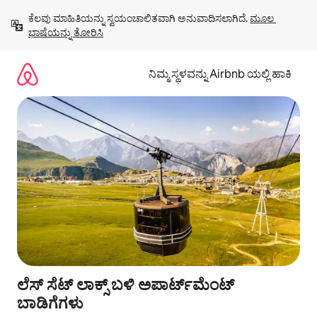
ವಿಷಯಕ್ಕೆ
ಕೆಲವು ಮಾಹಿತಿಯನ್ನು ಸ್ವಯಂಚಾಲಿತವಾಗಿ ಅನುವಾದಿಸಲಾಗಿದೆ. 
ಮೂಲ 
ಹೋಗಿ
ಭಾಷೆಯನ್ನು ತೋರಿಸಿ
ನಿಮ್ಮ ಸ್ಥಳವನ್ನು Airbnb ಯಲ್ಲಿ ಹಾಕಿ
ಲೆಸ್ ಸೆಟ್ ಲಾಕ್ಸ್ ಬಳಿ ಅಪಾರ್ಟ್‌ಮೆಂಟ್
ಬಾಡಿಗೆಗಳು