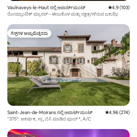
Vaulnaveys-le-Haut ನಲ್ಲಿ ಅಪಾರ್ಟ್‌ಮಂಟ್
5 ರಲ್ಲಿ 4.9 ಸರಾ
4.9 (103)
ರೋಮ್ಯಾಂಟಿಕ್ ಮ್ಯಾನರ್ – ಈಜುಕೊಳ ಮತ್ತು ನಕ್ಷತ್ರಗಳಿರುವ ಜಕುಝಿ
ಗೆಸ್ಟ್‌ಗಳ ಅಚ್ಚುಮೆಚ್ಚಿನದು
ಗೆಸ್ಟ್‌ಗಳ ಅಚ್ಚುಮೆಚ್ಚಿನದು
Saint-Jean-de-Moirans ನಲ್ಲಿ ಅಪಾರ್ಟ್‌ಮಂಟ್
5 ರಲ್ಲಿ 4.96 ಸರಾ
4.96 (274)
"375": ಆಕರ್ಷಕ, ಸ್ಪಾ, ಬಿಸಿ ಮಾಡಿದ ಪೂಲ್ *, A/C