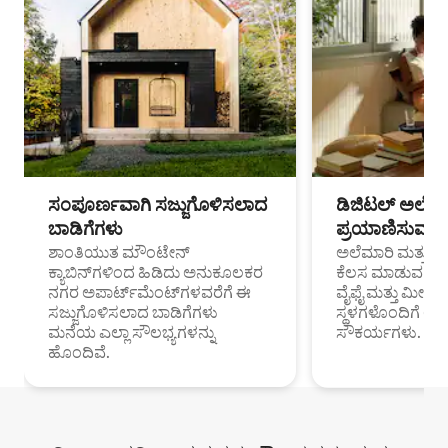
ಸಂಪೂರ್ಣವಾಗಿ ಸಜ್ಜುಗೊಳಿಸಲಾದ
ಡಿಜಿಟಲ್ ಅಲೆಮಾ
ಬಾಡಿಗೆಗಳು
ಪ್ರಯಾಣಿಸುವ ವೃತ
ಶಾಂತಿಯುತ ಮೌಂಟೇನ್
ಅಲೆಮಾರಿ ಮತ್ತು ದೂ
ಕ್ಯಾಬಿನ್‌ಗಳಿಂದ ಹಿಡಿದು ಅನುಕೂಲಕರ
ಕೆಲಸ ಮಾಡುವ ಪ್ರೊ
ನಗರ ಅಪಾರ್ಟ್‌ಮೆಂಟ್‌ಗಳವರೆಗೆ ಈ
ವೈಫೈ ಮತ್ತು ಮೀಸ
ಸಜ್ಜುಗೊಳಿಸಲಾದ ಬಾಡಿಗೆಗಳು
ಸ್ಥಳಗಳೊಂದಿಗೆ 
ಮನೆಯ ಎಲ್ಲಾ ಸೌಲಭ್ಯಗಳನ್ನು
ಸೌಕರ್ಯಗಳು.
ಹೊಂದಿವೆ.