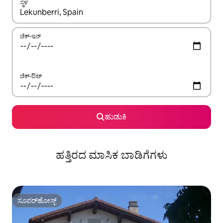
ಸ್ಥಳ
ಫಲಿತಾಂಶಗಳು ಲಭ್ಯವಿರುವಾಗ, ಅಪ್ ಮತ್ತು ಡೌನ್ ಬಾಣದ ಕೀಲಿಗಳೊಂದಿಗೆ ನ್ಯಾವಿಗೇಟ
ಚೆಕ್-ಇನ್
ಚೆಕ್-ಔಟ್
ಹುಡುಕಿ
ಹತ್ತಿರದ ಮಾಸಿಕ ಬಾಡಿಗೆಗಳು
ಸೂಪರ್‌ಹೋಸ್ಟ್
ಸೂಪರ್‌ಹೋಸ್ಟ್