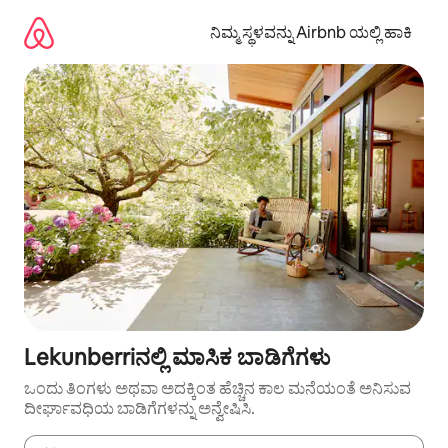
ವಿಷಯಕ್ಕೆ
ಹೋಗಿ
ನಿಮ್ಮ ಸ್ಥಳವನ್ನು Airbnb ಯಲ್ಲಿ ಹಾಕಿ
Lekunberriನಲ್ಲಿ ಮಾಸಿಕ ಬಾಡಿಗೆಗಳು
ಒಂದು ತಿಂಗಳು ಅಥವಾ ಅದಕ್ಕಿಂತ ಹೆಚ್ಚಿನ ಕಾಲ ಮನೆಯಂತೆ ಅನಿಸುವ
ದೀರ್ಘಾವಧಿಯ ಬಾಡಿಗೆಗಳನ್ನು ಅನ್ವೇಷಿಸಿ.