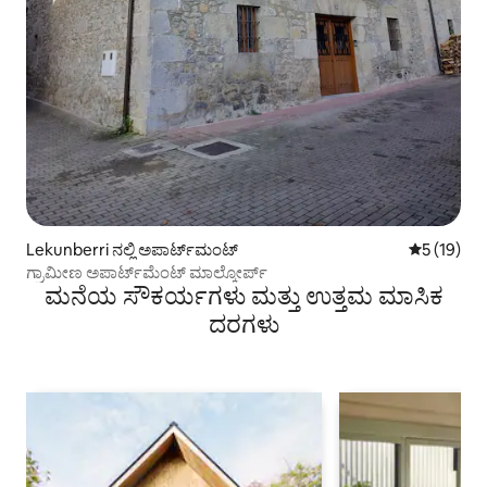
Lekunberri ನಲ್ಲಿ ಅಪಾರ್ಟ್‌ಮಂಟ್
5 ರಲ್ಲಿ 5 ಸ
5 (19)
ಗ್ರಾಮೀಣ ಅಪಾರ್ಟ್‌ಮೆಂಟ್ ಮಾಲ್ಕೋರ್ಪ್
ಮನೆಯ ಸೌಕರ್ಯಗಳು ಮತ್ತು ಉತ್ತಮ ಮಾಸಿಕ
ದರಗಳು