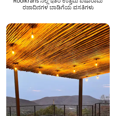
Rooikrans ನಲ್ಲಿ ಇತರ ಉತ್ತಮ ಐಷಾರಾಮಿ
ರಜಾದಿನಗಳ ಬಾಡಿಗೆಯ ವಸತಿಗಳು