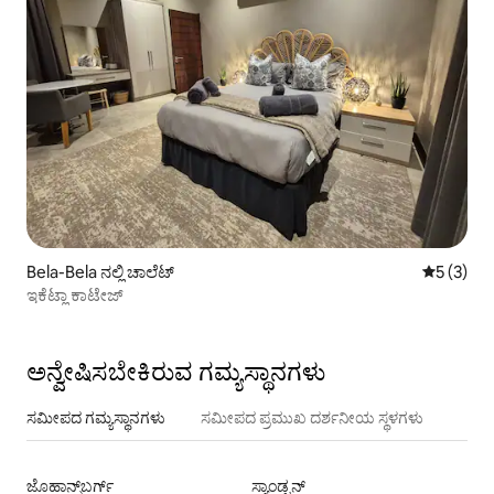
Bela-Bela ನಲ್ಲಿ ಚಾಲೆಟ್
5 ರಲ್ಲಿ 5 
5 (3)
ಇಕೆಟ್ಲಾ ಕಾಟೇಜ್
ಅನ್ವೇಷಿಸಬೇಕಿರುವ ಗಮ್ಯಸ್ಥಾನಗಳು
ಸಮೀಪದ ಗಮ್ಯಸ್ಥಾನಗಳು
ಸಮೀಪದ ಪ್ರಮುಖ ದರ್ಶನೀಯ ಸ್ಥಳಗಳು
ಜೊಹಾನ್ಸ್‌ಬರ್ಗ್‌
ಸ್ಯಾಂಡ್ಟನ್