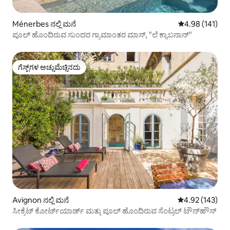
Ménerbes ನಲ್ಲಿ ಮನೆ
5 ರಲ್ಲಿ 4.98 ಸರಾ
4.98 (141)
ಪೂಲ್ ಹೊಂದಿರುವ ಸುಂದರ ಗ್ರಾಮಾಂತರ ಮಾಸ್, "ಲೆ ಕ್ಯಾಬನಾನ್"
ಗೆಸ್ಟ್‌ಗಳ ಅಚ್ಚುಮೆಚ್ಚಿನದು
ಗೆಸ್ಟ್‌ಗಳ ಅಚ್ಚುಮೆಚ್ಚಿನದು
Avignon ನಲ್ಲಿ ಮನೆ
5 ರಲ್ಲಿ 4.92 ಸರಾ
4.92 (143)
ಸೀಕ್ರೆಟ್ ಕೋರ್ಟ್‌ಯಾರ್ಡ್ ಮತ್ತು ಪೂಲ್ ಹೊಂದಿರುವ ಸೆಂಟ್ರಲ್ ಟೌನ್‌ಹೌಸ್