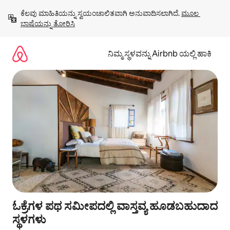
ವಿಷಯಕ್ಕೆ
ಕೆಲವು ಮಾಹಿತಿಯನ್ನು ಸ್ವಯಂಚಾಲಿತವಾಗಿ ಅನುವಾದಿಸಲಾಗಿದೆ. 
ಮೂಲ 
ಹೋಗಿ
ಭಾಷೆಯನ್ನು ತೋರಿಸಿ
ನಿಮ್ಮ ಸ್ಥಳವನ್ನು Airbnb ಯಲ್ಲಿ ಹಾಕಿ
ಓಕ್ರೆಗಳ ಪಥ ಸಮೀಪದಲ್ಲಿ ವಾಸ್ತವ್ಯ ಹೂಡಬಹುದಾದ
ಸ್ಥಳಗಳು