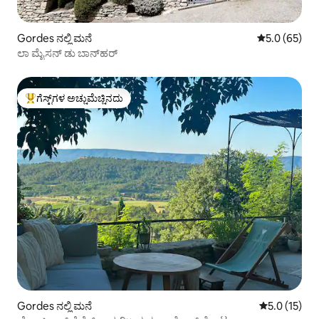
Gordes ನಲ್ಲಿ ಮನೆ
5 ರಲ್ಲಿ 5.0 ಸರ
5.0 (65)
ಲಾ ಮೈಸನ್ ಡು ಬಾನ್‌ಹರ್
ಗೆಸ್ಟ್‌ಗಳ ಅಚ್ಚುಮೆಚ್ಚಿನದು
ಗೆಸ್ಟ್‌ಗಳಿಗೆ ಅತಿ ಹೆಚ್ಚು ಅಚ್ಚುಮೆಚ್ಚಿನದು
Gordes ನಲ್ಲಿ ಮನೆ
5 ರಲ್ಲಿ 5.0 ಸ
5.0 (15)