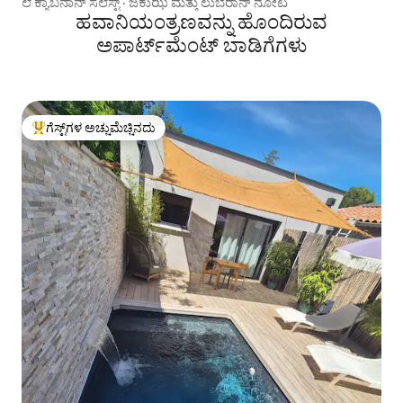
ಲೆ ಕ್ಯಾಬನಾನ್ ಸೆಲೆಸ್ಟ್ · ಜಕುಝಿ ಮತ್ತು ಲುಬೆರಾನ್ ನೋಟ
ಹವಾನಿಯಂತ್ರಣವನ್ನು ಹೊಂದಿರುವ
ಅಪಾರ್ಟ್‌ಮೆಂಟ್‌ ಬಾಡಿಗೆಗಳು
ಗೆಸ್ಟ್‌ಗಳ ಅಚ್ಚುಮೆಚ್ಚಿನದು
ಗೆಸ್ಟ್‌ಗಳಿಗೆ ಅತಿ ಹೆಚ್ಚು ಅಚ್ಚುಮೆಚ್ಚಿನದು