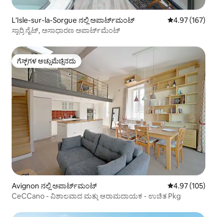
LʼIsle-sur-la-Sorgue ನಲ್ಲಿ ಅಪಾರ್ಟ್‌ಮಂಟ್
5 ರಲ್ಲಿ 4.97 ಸರಾ
4.97 (167)
ಸ್ಟಾರ್ರಿ ನೈಟ್, ಅಸಾಧಾರಣ ಅಪಾರ್ಟ್‌ಮೆಂಟ್
ಗೆಸ್ಟ್‌ಗಳ ಅಚ್ಚುಮೆಚ್ಚಿನದು
ಗೆಸ್ಟ್‌ಗಳ ಅಚ್ಚುಮೆಚ್ಚಿನದು
Avignon ನಲ್ಲಿ ಅಪಾರ್ಟ್‌ಮಂಟ್
5 ರಲ್ಲಿ 4.97 ಸರಾ
4.97 (105)
CeCCano - ವಿಶಾಲವಾದ ಮತ್ತು ಆರಾಮದಾಯಕ - ಉಚಿತ Pkg