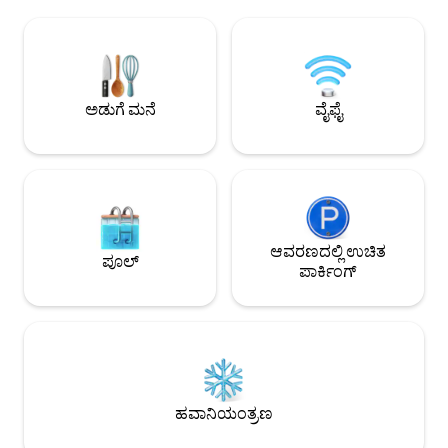
ಬೆರೆಸುತ್ತವೆ. ದಿನಗಳು ಮಾರುಕಟ್ಟೆ ಭೇಟಿಗಳು, ವೈನರಿ
ಮತ್ತು ಕುಟುಂಬದೊಂದಿಗ
ಪರಿಶೋಧನೆಗಳು ಮತ್ತು ಸೂರ್ಯಾಸ್ತದ ವೈನ್‌ಗಳನ್ನು
ಅಗ್ಗಿಸ್ಟಿಕೆ ಜೊತೆಯಾಗುತ್ತದೆ. ಏಪ್ರಿಲ್‌
ನಕ್ಷತ್ರಗಳ ಅಡಿಯಲ್ಲಿ ತರುತ್ತವೆ. ಸ್ಪ್ರಿಂಗ್ ಚೆರ್ರಿ
ಅಕ್ಟೋಬರ್‌ವರೆಗೆ ಬಿಸಿ 
ಹೂವುಗಳು ಮತ್ತು ಬೇಸಿಗೆಯ ಲ್ಯಾವೆಂಡರ್ ಹೊಲಗಳು
ಮನೆಯನ್ನು ಕಾರ್ಯಕ್ರಮಗ
ಕಾಲೋಚಿತ ಮೋಡಿಯನ್ನು ಪೂರ್ಣಗೊಳಿಸುತ್ತವೆ.
ಹಳ್ಳಿಯ ಬೇಕರಿಗಳಿಂದ ಕೇವಲ 5 ನಿಮಿಷಗಳು ಆದರೆ
ಅಡುಗೆ ಮನೆ
ವೈಫೈ
ಶಾಂತಿಯುತವಾಗಿ ಏಕಾಂತವಾಗಿದೆ.
ಆವರಣದಲ್ಲಿ ಉಚಿತ
ಪೂಲ್
ಪಾರ್ಕಿಂಗ್
ಹವಾನಿಯಂತ್ರಣ