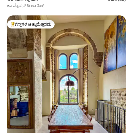
ಲಾ ಮೈಸನ್ ಡಿ ಲಾ ಸಿಲ್ಕ್
ಗೆಸ್ಟ್‌ಗಳ ಅಚ್ಚುಮೆಚ್ಚಿನದು
ಗೆಸ್ಟ್‌ಗಳಿಗೆ ಅತಿ ಹೆಚ್ಚು ಅಚ್ಚುಮೆಚ್ಚಿನದು