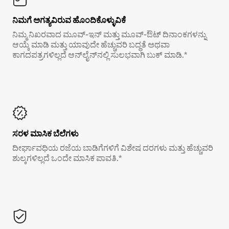
ನಿಮಗೆ ಅಗತ್ಯವಿರುವ ಹೊಂದಿಕೊಳ್ಳುವಿಕೆ
ನಿಮ್ಮ ನಿಖರವಾದ ಮೂವ್-ಇನ್ ಮತ್ತು ಮೂವ್-ಔಟ್ ದಿನಾಂಕಗಳನ್ನು
ಆಯ್ಕೆ ಮಾಡಿ ಮತ್ತು ಯಾವುದೇ ಹೆಚ್ಚುವರಿ ಬದ್ಧತೆ ಅಥವಾ
ಕಾಗದಪತ್ರಗಳಿಲ್ಲದೆ ಆನ್‌ಲೈನ್‌ನಲ್ಲಿ ಸುಲಭವಾಗಿ ಬುಕ್ ಮಾಡಿ.*
ಸರಳ ಮಾಸಿಕ ಬೆಲೆಗಳು
ದೀರ್ಘಾವಧಿಯ ರಜೆಯ ಬಾಡಿಗೆಗಳಿಗೆ ವಿಶೇಷ ದರಗಳು ಮತ್ತು ಹೆಚ್ಚುವರಿ
ಶುಲ್ಕಗಳಿಲ್ಲದೆ ಒಂದೇ ಮಾಸಿಕ ಪಾವತಿ.*