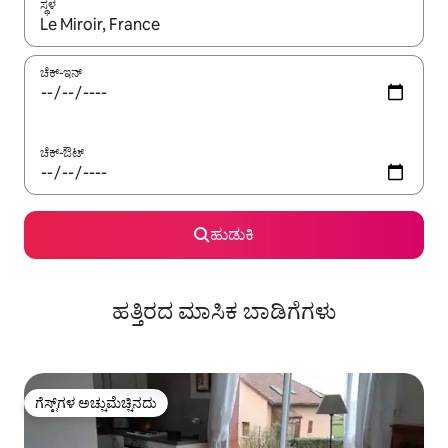
ಸ್ಥಳ
ಫಲಿತಾಂಶಗಳು ಲಭ್ಯವಿರುವಾಗ, ಅಪ್ ಮತ್ತು ಡೌನ್ ಬಾಣದ ಕೀಲಿಗಳೊಂದಿಗೆ ನ್ಯಾವಿಗೇಟ
ಚೆಕ್-ಇನ್
ಚೆಕ್-ಔಟ್
ಹುಡುಕಿ
ಹತ್ತಿರದ ಮಾಸಿಕ ಬಾಡಿಗೆಗಳು
ಗೆಸ್ಟ್‌ಗಳ ಅಚ್ಚುಮೆಚ್ಚಿನದು
ಗೆಸ್ಟ್‌ಗಳ ಅಚ್ಚುಮೆಚ್ಚಿನದು