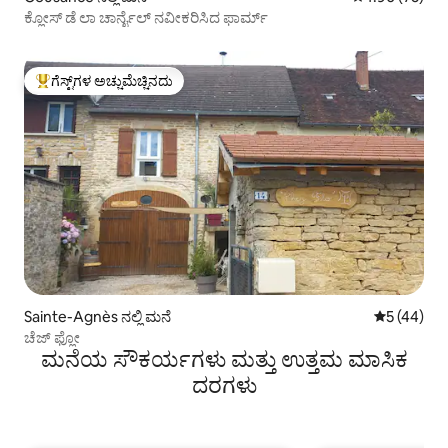
ಕ್ಲೋಸ್ ಡೆ ಲಾ ಚಾರ್ನೈಲ್ ನವೀಕರಿಸಿದ ಫಾರ್ಮ್
ಗೆಸ್ಟ್‌ಗಳ ಅಚ್ಚುಮೆಚ್ಚಿನದು
ಗೆಸ್ಟ್‌ಗಳಿಗೆ ಅತಿ ಹೆಚ್ಚು ಅಚ್ಚುಮೆಚ್ಚಿನದು
Sainte-Agnès ನಲ್ಲಿ ಮನೆ
5 ರಲ್ಲಿ 5 ಸರ
5 (44)
ಚೆಜ್ ಫ್ಲೋ
ಮನೆಯ ಸೌಕರ್ಯಗಳು ಮತ್ತು ಉತ್ತಮ ಮಾಸಿಕ
ದರಗಳು