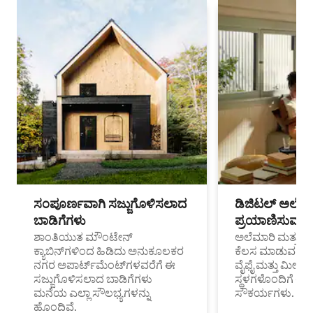
ಸಂಪೂರ್ಣವಾಗಿ ಸಜ್ಜುಗೊಳಿಸಲಾದ
ಡಿಜಿಟಲ್ ಅಲೆಮಾ
ಬಾಡಿಗೆಗಳು
ಪ್ರಯಾಣಿಸುವ ವೃತ
ಶಾಂತಿಯುತ ಮೌಂಟೇನ್
ಅಲೆಮಾರಿ ಮತ್ತು ದೂ
ಕ್ಯಾಬಿನ್‌ಗಳಿಂದ ಹಿಡಿದು ಅನುಕೂಲಕರ
ಕೆಲಸ ಮಾಡುವ ಪ್ರೊ
ನಗರ ಅಪಾರ್ಟ್‌ಮೆಂಟ್‌ಗಳವರೆಗೆ ಈ
ವೈಫೈ ಮತ್ತು ಮೀಸ
ಸಜ್ಜುಗೊಳಿಸಲಾದ ಬಾಡಿಗೆಗಳು
ಸ್ಥಳಗಳೊಂದಿಗೆ 
ಮನೆಯ ಎಲ್ಲಾ ಸೌಲಭ್ಯಗಳನ್ನು
ಸೌಕರ್ಯಗಳು.
ಹೊಂದಿವೆ.