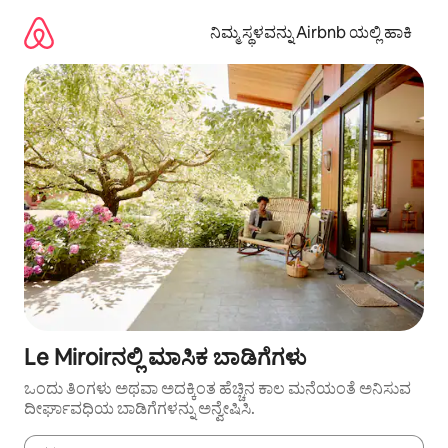
ವಿಷಯಕ್ಕೆ
ಹೋಗಿ
ನಿಮ್ಮ ಸ್ಥಳವನ್ನು Airbnb ಯಲ್ಲಿ ಹಾಕಿ
Le Miroirನಲ್ಲಿ ಮಾಸಿಕ ಬಾಡಿಗೆಗಳು
ಒಂದು ತಿಂಗಳು ಅಥವಾ ಅದಕ್ಕಿಂತ ಹೆಚ್ಚಿನ ಕಾಲ ಮನೆಯಂತೆ ಅನಿಸುವ
ದೀರ್ಘಾವಧಿಯ ಬಾಡಿಗೆಗಳನ್ನು ಅನ್ವೇಷಿಸಿ.