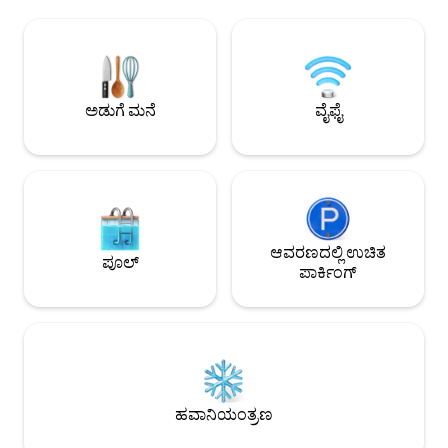
ಶಾಂತಿಯುತವಾಗಿ ಕುಳಿತಿದ್ದಾರೆ! ಈ ಘಟಕವು ಕುಲಿಮಾ
ರೋಮಾಂಚಕ ಭೂಮಿ ಆಶ್
ವೆಸ್ಟ್‌ನಲ್ಲಿ ಅತಿದೊಡ್ಡ ಮಾದರಿಯಾಗಿದೆ. ನಿಮ್ಮ
ಡಾಲ್ಫಿನ್‌ಗಳು ಸಹ ಪದೇ ಪದೇ 
ವಿಶ್ರಾಂತಿಗಾಗಿ ನಾವು ಮೂರು ವಿಭಿನ್ನ
ಹವಾಯಿಯನ್ ಜೀವನಶೈ
ಬೆಡ್‌ರೂಮ್‌ಗಳಲ್ಲಿ 2 ಕಿಂಗ್ ಸೈಜ್ ಬೆಡ್‌ಗಳು ಮತ್ತು 1
ವೈಕಿಕಿಯ ಜನಸಂದಣಿಯಿಂದ ತಪ್ಪಿ
ಕ್ವೀನ್ ಬೆಡ್ ಅನ್ನು ನೀಡುತ್ತೇವೆ. ಹವಾಯಿಯಲ್ಲಿ ನಿಮ್ಮ
ಬೂಗಿ ಬೋರ್ಡ್ ಅಥವಾ ನ
ಐಷಾರಾಮಿ ವಾಸ್ತವ್ಯದ ಅನುಭವಕ್ಕಾಗಿ ಅತ್ಯುತ್ತಮ
ಸರ್ಫ್ ಮಾಡಿ. ಸಮುದ್ರದ ಲಯಕ್ಕೆ ಎಚ್ಚರಗೊಳ್ಳುವುದು
ಅಡುಗೆ ಮನೆ
ವೈಫೈ
ಶುಚಿಗೊಳಿಸುವ ಸಿಬ್ಬಂದಿಯನ್ನು ನೇಮಿಸಲಾಯಿತು.
ನಿಮ್ಮ ಜೀವನವನ್ನು ಶಾ
ಆವರಣದಲ್ಲಿ ಉಚಿತ
ಪೂಲ್
ಪಾರ್ಕಿಂಗ್
ಹವಾನಿಯಂತ್ರಣ