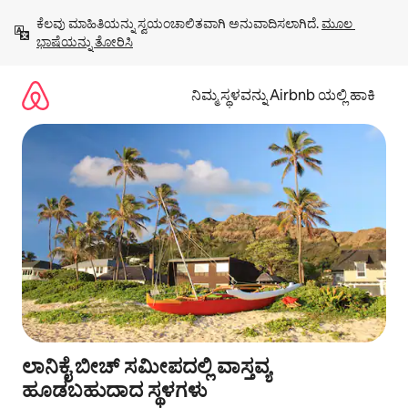
ವಿಷಯಕ್ಕೆ
ಕೆಲವು ಮಾಹಿತಿಯನ್ನು ಸ್ವಯಂಚಾಲಿತವಾಗಿ ಅನುವಾದಿಸಲಾಗಿದೆ. 
ಮೂಲ 
ಹೋಗಿ
ಭಾಷೆಯನ್ನು ತೋರಿಸಿ
ನಿಮ್ಮ ಸ್ಥಳವನ್ನು Airbnb ಯಲ್ಲಿ ಹಾಕಿ
ಲಾನಿಕೈ ಬೀಚ್ ಸಮೀಪದಲ್ಲಿ ವಾಸ್ತವ್ಯ
ಹೂಡಬಹುದಾದ ಸ್ಥಳಗಳು