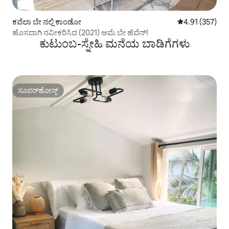
ಕವೆಲಾ ಬೇ ನಲ್ಲಿ ಕಾಂಡೋ
5 ರಲ್ಲಿ 4.91 ಸರಾ
4.91 (357)
ಹೊಸದಾಗಿ ನವೀಕರಿಸಿದ (2021) ಆಮೆ ಬೇ ಹೆವೆನ್!
ಕುಟುಂಬ-ಸ್ನೇಹಿ ಮನೆಯ ಬಾಡಿಗೆಗಳು
ಸೂಪರ್‌ಹೋಸ್ಟ್
ಸೂಪರ್‌ಹೋಸ್ಟ್