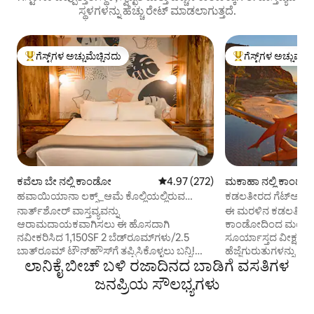
ಸ್ಥಳಗಳನ್ನು ಹೆಚ್ಚು ರೇಟ್ ಮಾಡಲಾಗುತ್ತದೆ.
ಗೆಸ್ಟ್‌ಗಳ ಅಚ್ಚುಮೆಚ್ಚಿನದು
ಗೆಸ್ಟ್‌ಗಳ ಅಚ್ಚುಮೆಚ್
ಗೆಸ್ಟ್‌ಗಳಿಗೆ ಅತಿ ಹೆಚ್ಚು ಅಚ್ಚುಮೆಚ್ಚಿನದು
ಗೆಸ್ಟ್‌ಗಳಿಗೆ ಅತಿ ಹೆಚ್ಚು
ಕವೆಲಾ ಬೇ ನಲ್ಲಿ ಕಾಂಡೋ
5 ರಲ್ಲಿ 4.97 ಸರಾಸರಿ ರೇಟಿಂಗ್, 272 ವಿ
4.97 (272)
ಮಕಾಹಾ ನಲ್ಲಿ ಕಾಂಡ
ಹವಾಯಿಯಾನಾ ಲಕ್ಸ್_ಆಮೆ ಕೊಲ್ಲಿಯಲ್ಲಿರುವ
ಕಡಲತೀರದ ಗೆಟ್‌ಅವೇ -
ಟೌನ್‌ಹೌಸ್_ಹೇಲ್ ಲುಲು
ಕಾಂಡೋ
ನಾರ್ತ್‌ಶೋರ್ ವಾಸ್ತವ್ಯವನ್ನು
ಈ ಮರಳಿನ ಕಡಲತೀರ
ಆರಾಮದಾಯಕವಾಗಿಸಲು ಈ ಹೊಸದಾಗಿ
ಕಾಂಡೋದಿಂದ ಮಂತ್ರಮ
ನವೀಕರಿಸಿದ 1,150SF 2 ಬೆಡ್‌ರೂಮ್‌ಗಳು/2.5
ಸೂರ್ಯಾಸ್ತದ ವೀಕ್ಷಣೆಗಳು. ಮರಳಿನಲ್
ಬಾತ್‌ರೂಮ್ ಟೌನ್‌ಹೌಸ್‌ಗೆ ತಪ್ಪಿಸಿಕೊಳ್ಳಲು ಬನ್ನಿ!
ಹೆಜ್ಜೆಗುರುತುಗಳನ್ನು
ಲಾನಿಕೈ ಬೀಚ್ ಬಳಿ ರಜಾದಿನದ ಬಾಡಿಗೆ ವಸತಿಗಳ
ಹಸ್ಲಿಂಗ್ ಡೌನ್‌ಟೌನ್‌ನಿಂದ ದೂರದಲ್ಲಿರುವ ಹೇಲ್
ವೈಡೂರ್ಯದ ನೀರಿನಿಂದ
ಲುಲು ಸಾಂಪ್ರದಾಯಿಕ ಆಮೆ ಬೇ ಹೋಟೆಲ್ ಮತ್ತು
ಬೇರ್ಪಡಿಸುವುದಿಲ್ಲ. ಆಮೆ ವೀಕ್ಷಿಸಲು ಬಾಲ್ಕನಿ
ಜನಪ್ರಿಯ ಸೌಲಭ್ಯಗಳು
ಅತ್ಯಂತ ಸುಂದರವಾದ ಏಕಾಂತ ಕಡಲತೀರಗಳು ಮತ್ತು
ಸೂಕ್ತವಾದ ಎತ್ತರವಾಗಿದೆ. ನವೆಂಬರ್-ಏಪ್ರಿಲ್‌ನಿ
ಹಾದಿಯಿಂದ ಕೆಲವು ನಿಮಿಷಗಳ ದೂರದಲ್ಲಿ
ನೀವು ತಿಮಿಂಗಿಲವನ್ನು 