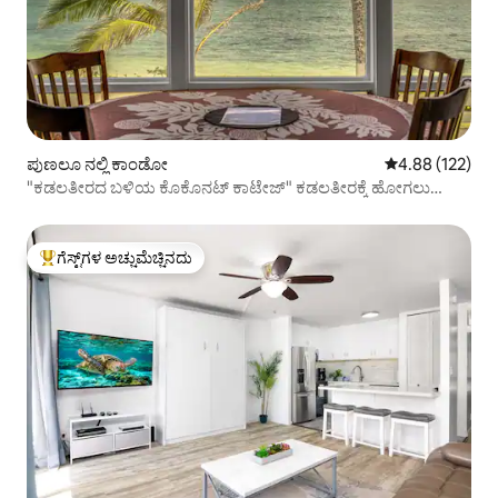
ಪುಣಲೂ ನಲ್ಲಿ ಕಾಂಡೋ
5 ರಲ್ಲಿ 4.88 ಸರಾ
4.88 (122)
"ಕಡಲತೀರದ ಬಳಿಯ ಕೊಕೊನಟ್ ಕಾಟೇಜ್" ಕಡಲತೀರಕ್ಕೆ ಹೋಗಲು
ಮೆಟ್ಟಿಲುಗಳಿವೆ!
ಗೆಸ್ಟ್‌ಗಳ ಅಚ್ಚುಮೆಚ್ಚಿನದು
ಗೆಸ್ಟ್‌ಗಳಿಗೆ ಅತಿ ಹೆಚ್ಚು ಅಚ್ಚುಮೆಚ್ಚಿನದು