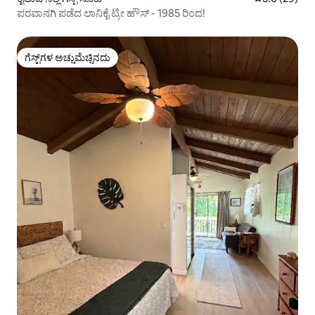
ಪರವಾನಗಿ ಪಡೆದ ಲಾನಿಕೈ ಟ್ರೀ ಹೌಸ್ - 1985 ರಿಂದ!
ಗೆಸ್ಟ್‌ಗಳ ಅಚ್ಚುಮೆಚ್ಚಿನದು
ಗೆಸ್ಟ್‌ಗಳ ಅಚ್ಚುಮೆಚ್ಚಿನದು