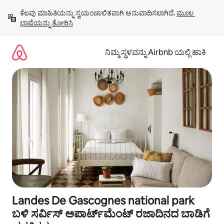
ವಿಷಯಕ್ಕೆ
ಕೆಲವು ಮಾಹಿತಿಯನ್ನು ಸ್ವಯಂಚಾಲಿತವಾಗಿ ಅನುವಾದಿಸಲಾಗಿದೆ. 
ಮೂಲ 
ಹೋಗಿ
ಭಾಷೆಯನ್ನು ತೋರಿಸಿ
ನಿಮ್ಮ ಸ್ಥಳವನ್ನು Airbnb ಯಲ್ಲಿ ಹಾಕಿ
Landes De Gascognes national park
ಬಳಿ ಸರ್ವಿಸ್ ಅಪಾರ್ಟ್‌ಮೆಂಟ್ ರಜಾದಿನದ ಬಾಡಿಗೆ