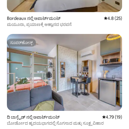
Bordeaux ನಲ್ಲಿ ಅಪಾರ್ಟ್‌ಮಂಟ್
5 ರಲ್ಲಿ 4.8 ಸರ
4.8 (25)
ಮಯೂರಾ, ಪ್ರಯಾಣಕ್ಕೆ ಆಹ್ವಾನದ ಭರವಸೆ
ಸೂಪರ್‌ಹೋಸ್ಟ್
ಸೂಪರ್‌ಹೋಸ್ಟ್
ದಿ ಬಾಸ್ಟೈಡ್ ನಲ್ಲಿ ಅಪಾರ್ಟ್‌ಮಂಟ್
5 ರಲ್ಲಿ 4.79 ಸರ
4.79 (19)
ಬೋರ್ಡೋದ ಹೃದಯಭಾಗದಲ್ಲಿ ಸೊಗಸಾದ ಮತ್ತು ಸೂಕ್ಷ್ಮ ವಿಹಾರ