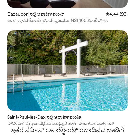
Cazaubon ನಲ್ಲಿ ಅಪಾರ್ಟ್‌ಮಂಟ್
5 ರಲ್ಲಿ 4.44 ಸರ
4.44 (93)
ಉಷ್ಣ ಸ್ನಾನದ ಕೋಣೆಗಳಿಂದ ಸ್ಟುಡಿಯೋ N21 100 ಮೀಟರ್‌ಗಳು
Saint-Paul-lès-Dax ನಲ್ಲಿ ಅಪಾರ್ಟ್‌ಮಂಟ್
DAX ಬಳಿ ದೀರ್ಘಾವಧಿಯ ವಾಸ್ತವ್ಯ 2 ಪರ್ಸ್ ಈಜುಕೊಳ ಪಾರ್ಕಿಂಗ್
ಇತರ ಸರ್ವಿಸ್ ಅಪಾರ್ಟ್ಮೆಂಟ್ ರಜಾದಿನದ ಬಾಡಿಗೆ