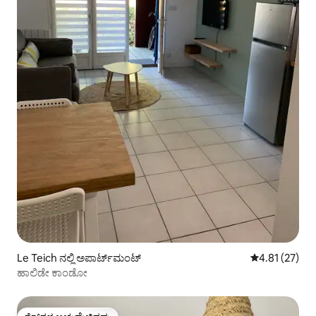
Le Teich ನಲ್ಲಿ ಅಪಾರ್ಟ್‌ಮಂಟ್
5 ರಲ್ಲಿ 4.81 ಸರ
4.81 (27)
ಹಾಲಿಡೇ ಕಾಂಡೋ