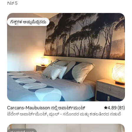
ಗಿಟ್ 5
ಗೆಸ್ಟ್‌ಗಳ ಅಚ್ಚುಮೆಚ್ಚಿನದು
ಗೆಸ್ಟ್‌ಗಳ ಅಚ್ಚುಮೆಚ್ಚಿನದು
Carcans-Maubuisson ನಲ್ಲಿ ಅಪಾರ್ಟ್‌ಮಂಟ್
5 ರಲ್ಲಿ 4.89 ಸರ
4.89 (81)
ಟೆರೇಸ್ ಅಪಾರ್ಟ್‌ಮೆಂಟ್, ಪೂಲ್ - ಸರೋವರ ಮತ್ತು ಕಡಲತೀರದ ನಡುವೆ