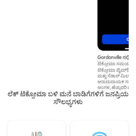
ಸ್ನೇಹಿತರು ಮತ್ತು ವಿಶ್ರಾಂತಿಗೆ ಸೂಕ್ತವಾಗಿದೆ! ಈ ಶಾಂತ
ಸರೋವರದ ಮುಂಭಾಗದ ವಿಶ್ರಾಂತಿ ಸ್ಥಳದಲ್ಲಿ ನೀರಿನ
ಚಟುವಟಿಕೆಗಳು, ಮೀನುಗಾರಿಕೆಯನ್ನು ಆನಂದಿಸಿ
ಅಥವಾ ಕೇವಲ ವಿಶ್ರಾಂತಿ ಪಡೆಯಿರಿ.
ಜೀವನಪರ್ಯಂತ ನೆನಪಿನಲ್ಲಿ ಉಳಿಯುವ
ಅನುಭವಗಳನ್ನು ಸೃಷ್ಟಿಸಿ!
Gordonville ನಲ್ಲಿ ಮನ
ಟೆಕ್ಸೋಮಾ ಸಮಯ ಮೀ
ಟೆಕ್ಸೋಮಾ ಟೈಮ್‌ಔಟ್‌ಗ
ಮತ್ತು ಸೆಡಾರ್ ಮಿಲ್ಸ್ 
ಆರಾಮದಾಯಕ ಸರೋವರದ 
ಅಂಗಳ, ಹೆಚ್ಚುವರಿ ಪಾರ್
ಲೆಕ್ ಟೆಕ್ಸೋಮಾ ಬಳಿ ಮನೆ ಬಾಡಿಗೆಗಳಿಗೆ ಜನಪ್ರಿಯ
ಮುಖಮಂಟಪದೊಂದಿಗೆ ಸಾ
ಪರಿಪೂರ್ಣ ಬೆಳಗ್ಗೆಗಳ
ಸೌಲಭ್ಯಗಳು
ಹೈಕಿಂಗ್ ಟ್ರೇಲ್‌ಗಳು 
ಪ್ರವೇಶ - ಪೆಲಿಕನ್ಸ್ ಲ್ಯಾಂಡಿ
ನೈಸರ್ಗಿಕ ವರ್ಣಗಳು, 
ಮನೆಯ ಎಲ್ಲಾ ಸೌಕರ್ಯಗ
ಸರೋವರದಲ್ಲಿ ಒಂದು ದಿ
ಪಡೆಯುತ್ತಿರಲಿ ಅಥವ