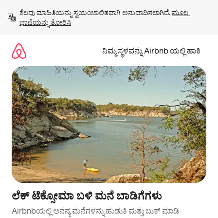
ವಿಷಯಕ್ಕೆ
ಕೆಲವು ಮಾಹಿತಿಯನ್ನು ಸ್ವಯಂಚಾಲಿತವಾಗಿ ಅನುವಾದಿಸಲಾಗಿದೆ. 
ಮೂಲ 
ಹೋಗಿ
ಭಾಷೆಯನ್ನು ತೋರಿಸಿ
ನಿಮ್ಮ ಸ್ಥಳವನ್ನು Airbnb ಯಲ್ಲಿ ಹಾಕಿ
ಲೆಕ್ ಟೆಕ್ಸೋಮಾ ಬಳಿ ಮನೆ ಬಾಡಿಗೆಗಳು
Airbnbಯಲ್ಲಿ ಅನನ್ಯ ಮನೆಗಳನ್ನು ಹುಡುಕಿ ಮತ್ತು ಬುಕ್ ಮಾಡಿ