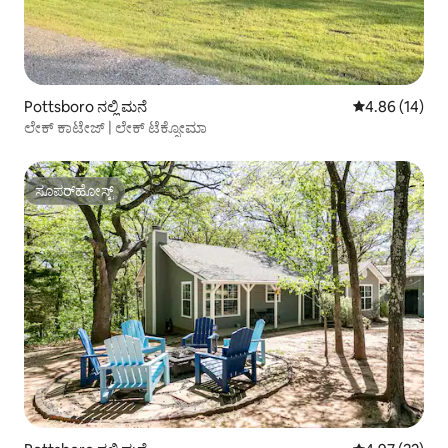
Pottsboro ನಲ್ಲಿ ಮನೆ
5 ರಲ್ಲಿ 4.86 ಸರ
4.86 (14)
ಲೇಕ್ ಕಾಟೇಜ್ | ಲೇಕ್ ಟೆಕ್ಸೋಮಾ
ಸೂಪರ್‌ಹೋಸ್ಟ್
ಸೂಪರ್‌ಹೋಸ್ಟ್