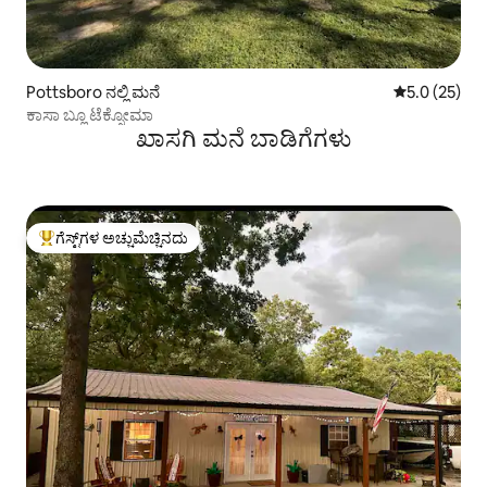
Pottsboro ನಲ್ಲಿ ಮನೆ
5 ರಲ್ಲಿ 5.0 ಸರ
5.0 (25)
ಕಾಸಾ ಬ್ಲೂ ಟೆಕ್ಸೋಮಾ
ಖಾಸಗಿ ಮನೆ ಬಾಡಿಗೆಗಳು
ಗೆಸ್ಟ್‌ಗಳ ಅಚ್ಚುಮೆಚ್ಚಿನದು
ಗೆಸ್ಟ್‌ಗಳಿಗೆ ಅತಿ ಹೆಚ್ಚು ಅಚ್ಚುಮೆಚ್ಚಿನದು