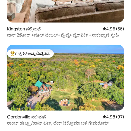
Kingston ನಲ್ಲಿ ಮನೆ
5 ರಲ್ಲಿ 4.96 ಸರ
4.96 (56)
ವಾಕ್ 2ಶೋರ್ +ಪೂಲ್ ಟೇಬಲ್+ವೈ-ಫೈ+ ಫೈರ್‌ಪಿಟ್ +ಸಾಕುಪ್ರಾಣಿ ಸ್ನೇಹಿ
ಗೆಸ್ಟ್‌ಗಳ ಅಚ್ಚುಮೆಚ್ಚಿನದು
ಗೆಸ್ಟ್‌ಗಳಿಗೆ ಅತಿ ಹೆಚ್ಚು ಅಚ್ಚುಮೆಚ್ಚಿನದು
Gordonville ನಲ್ಲಿ ಮನೆ
5 ರಲ್ಲಿ 4.98 ಸರ
4.98 (97)
ರಾಂಚ್ ಡಬ್ಲ್ಯೂ/ಹಾಟ್ ಟಬ್, ಲೇಕ್ ಟೆಕ್ಸೋಮಾ ಬಳಿ ಗೇಮರೂಮ್