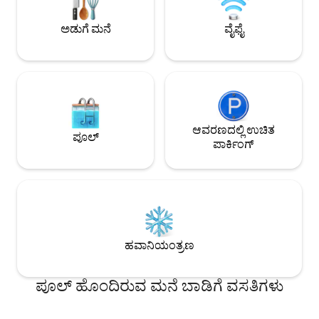
ಸೂರ್ಯಾಸ್ತದ ಪಾನೀಯಗಳ
ಟೆಕ್ಸೋಮಾ ಟೈಮ್‌ಔಟ್ ನ
ಅಡುಗೆ ಮನೆ
ವೈಫೈ
ರಿಚಾರ್ಜ್ ಮಾಡಲು ಮತ್
ಭಾವಿಸಲು ಸೂಕ್ತವಾದ ಸ್
ಆವರಣದಲ್ಲಿ ಉಚಿತ
ಪೂಲ್
ಪಾರ್ಕಿಂಗ್
ಹವಾನಿಯಂತ್ರಣ
ಪೂಲ್ ಹೊಂದಿರುವ ಮನೆ ಬಾಡಿಗೆ ವಸತಿಗಳು