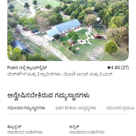
Point ನಲ್ಲಿ ಕ್ಯಾಂಪ್‌‌ಸೈಟ್
5 ರಲ್ಲಿ 4.85 ಸರ
4.85 (27)
ಲೇಕ್‌ಹೌಸ್ ಮತ್ತು 2 ಕ್ಯಾಬಿನ್‌ಗಳು- ದೋಣಿ ರಾಂಪ್ ಮತ್ತು ಪಿಯರ್
ಅನ್ವೇಷಿಸಬೇಕಿರುವ ಗಮ್ಯಸ್ಥಾನಗಳು
ಸಮೀಪದ ಗಮ್ಯಸ್ಥಾನಗಳು
ಇತರ ರೀತಿಯ ವಾಸ್ತವ್ಯಗಳು
ಸಮೀಪದ ಪ್ರಮುಖ 
ಹ್ಯೂಸ್ಟನ್
ಆಸ್ಚಿನ್
ರಜಾದಿನದ ಬಾಡಿಗೆಗಳು
ರಜಾದಿನದ ಬಾಡಿಗೆಗಳು