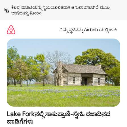
ವಿಷಯಕ್ಕೆ
ಕೆಲವು ಮಾಹಿತಿಯನ್ನು ಸ್ವಯಂಚಾಲಿತವಾಗಿ ಅನುವಾದಿಸಲಾಗಿದೆ. 
ಮೂಲ 
ಹೋಗಿ
ಭಾಷೆಯನ್ನು ತೋರಿಸಿ
ನಿಮ್ಮ ಸ್ಥಳವನ್ನು Airbnb ಯಲ್ಲಿ ಹಾಕಿ
Lake Forkನಲ್ಲಿ ಸಾಕುಪ್ರಾಣಿ-ಸ್ನೇಹಿ ರಜಾದಿನದ
ಬಾಡಿಗೆಗಳು