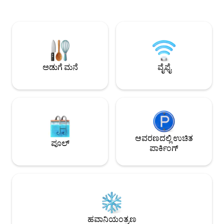
ದೂರದಲ್ಲಿದೆ. ಲೇಕ್ ಫೋ
ಎಕರೆ ಸರೋವರದ ಮುಂಭಾಗದ ಪ್ರಾಪರ್ಟಿ, ದೋಣಿ
ರಾಂಪ್‌ಗಳಿಗೆ ಒಂದು ಸಣ್ಣ
ಮನೆಯಲ್ಲಿ 2 ದೋಣಿ ಲಿಫ್ಟ್‌ಗಳು ಮತ್ತು ಮಕ್ಕಳಿಗಾಗಿ
ಸೋಮವಾರ ಟ್ರೇಡ್ ಡೇಸ್‌ಗ
ಸರೋವರ ಮತ್ತು ಆಟದ ಮೈದಾನದಲ್ಲಿ 2 ನೇ
ವಿನಂತಿಯ ಮೂಲಕ ಲಭ್
ಮಹಡಿಯ ದೋಣಿ ಮನೆ ಒಳಾಂಗಣ. ಇತ್ತೀಚೆಗೆ
ಮಾರ್ಗದರ್ಶಿ ಮೀನುಗಾರಿ
ನವೀಕರಿಸಿದ 5 ಪೂರ್ಣ ಸ್ನಾನಗೃಹಗಳೊಂದಿಗೆ 16
ಸ್ಥಳದಲ್ಲಿ ಸೊಗಸಾದ ಅನ
ಮಲಗುತ್ತದೆ. ಸಾಕುಪ್ರಾಣಿಗಳಿಗೆ ಸ್ವಾಗತ ಮತ್ತು
ಸಾಕುಪ್ರಾಣಿ ಶುಲ್ಕವನ್ನು ಪ್ರತ್ಯೇಕವಾಗಿ ವಿಧಿಸಲಾಗುತ್ತದೆ.
ಅಡುಗೆ ಮನೆ
ವೈಫೈ
ರಿಮೋಟ್ ಕೆಲಸಕ್ಕಾಗಿ ಇತ್ತೀಚೆಗೆ ಫೈಬರ್ ಇಂಟರ್ನೆಟ್ /
ವೈಫೈಗೆ ಅಪ್‌ಗ್ರೇಡ್ ಮಾಡಲಾಗಿದೆ.
ಆವರಣದಲ್ಲಿ ಉಚಿತ
ಪೂಲ್
ಪಾರ್ಕಿಂಗ್
ಹವಾನಿಯಂತ್ರಣ