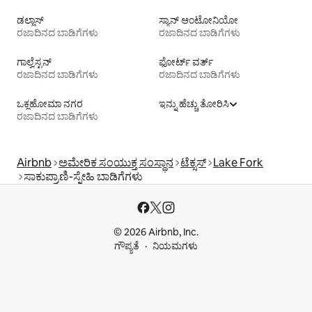
ಡಲ್ಲಾಸ್
ಸ್ಯಾನ್ ಆಂಟೋನಿಯೋ
ರಜಾದಿನದ ಬಾಡಿಗೆಗಳು
ರಜಾದಿನದ ಬಾಡಿಗೆಗಳು
ಗಾಲ್ವೆಸ್ಟನ್
ಫೋರ್ಟ್ ವರ್ತ್
ರಜಾದಿನದ ಬಾಡಿಗೆಗಳು
ರಜಾದಿನದ ಬಾಡಿಗೆಗಳು
ಒಕ್ಲಹೋಮಾ ನಗರ
ಇನ್ನು ಹೆಚ್ಚು ತೋರಿಸಿ
ರಜಾದಿನದ ಬಾಡಿಗೆಗಳು
Airbnb
ಅಮೇರಿಕ ಸಂಯುಕ್ತ ಸಂಸ್ಥಾನ
ಟೆಕ್ಸಸ್
Lake Fork
ಸಾಕುಪ್ರಾಣಿ-ಸ್ನೇಹಿ ಬಾಡಿಗೆಗಳು
© 2026 Airbnb, Inc.
ಗೌಪ್ಯತೆ
ನಿಯಮಗಳು