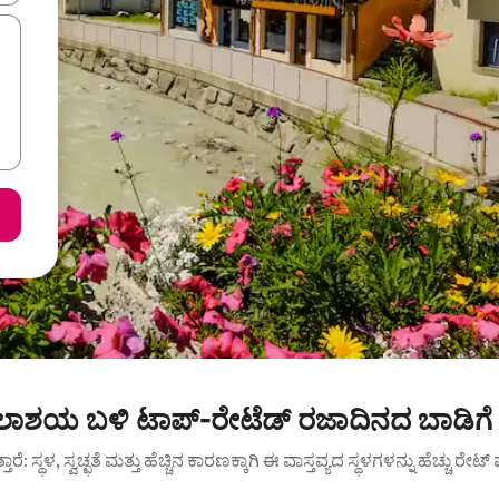
 ಜಲಾಶಯ ಬಳಿ ಟಾಪ್-ರೇಟೆಡ್ ರಜಾದಿನದ ಬಾಡಿಗೆ
ುತ್ತಾರೆ: ಸ್ಥಳ, ಸ್ವಚ್ಛತೆ ಮತ್ತು ಹೆಚ್ಚಿನ ಕಾರಣಕ್ಕಾಗಿ ಈ ವಾಸ್ತವ್ಯದ ಸ್ಥಳಗಳನ್ನು ಹೆಚ್ಚು ರೇ