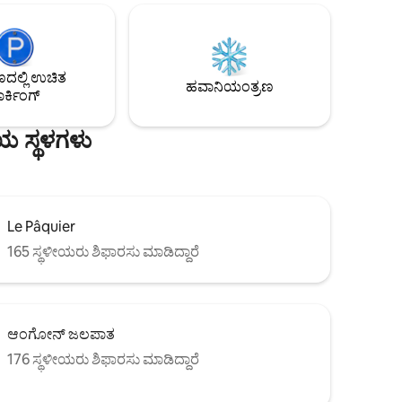
ಸುಸಜ್ಜಿತ ಅಡುಗೆಮನೆಯನ್ನು ಹೊಂದಿದೆ.
ಲಕ 20
ಅಪಾರ್ಟ್‌ಮೆಂಟ್‌ನಾದ್ಯಂತ, ಅನ್ನಿಸಿ, ಅದರ ಸರೋವರ,
್ ಮೂಲಕ 45
ಅದರ ಕಾಲುವೆಗಳ ಮೇಲ್ಛಾವಣಿಯ ಮೇಲೆ ಅನನ್ಯ
ೇ ಮತ್ತು
ನೋಟ. ಅಗತ್ಯವಿರುವಂತೆ ಬೇಬಿ ಬೆಡ್ ಅನ್ನು
ಸಾಜ್, ಲೆ
ಒದಗಿಸಲಾಗುತ್ತದೆ.
ಲ್ಲಿ ಉಚಿತ
ಹವಾನಿಯಂತ್ರಣ
ರ್ಕಿಂಗ್
ಯ ಸ್ಥಳಗಳು
Le Pâquier
165 ಸ್ಥಳೀಯರು ಶಿಫಾರಸು ಮಾಡಿದ್ದಾರೆ
ಆಂಗೋನ್ ಜಲಪಾತ
176 ಸ್ಥಳೀಯರು ಶಿಫಾರಸು ಮಾಡಿದ್ದಾರೆ