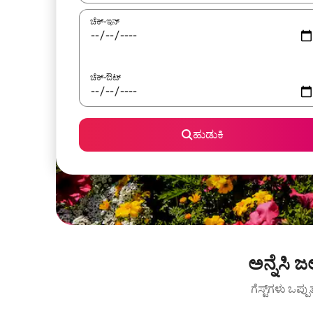
ಚೆಕ್-ಇನ್
ಚೆಕ್-ಔಟ್
ಹುಡುಕಿ
ಅನ್ನೆಸಿ
ಗೆಸ್ಟ್‌ಗಳು ಒಪ್ಪ