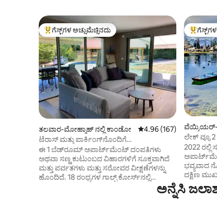
ಗೆಸ್ಟ್‌ಗಳ ಅಚ್ಚುಮೆಚ್ಚಿನದು
ಗೆಸ್ಟ್‌ಗ
ಗೆಸ್ಟ್‌ಗಳಿಗೆ ಅತಿ ಹೆಚ್ಚು ಅಚ್ಚುಮೆಚ್ಚಿನದು
ಗೆಸ್ಟ್‌ಗಳಿಗ
ವೆಯ್ರಿಯರ್-
ತಲವಾರ-ಮೋಹ್ಮಾಹ್ ನಲ್ಲಿ ಕಾಂಡೋ
5 ರಲ್ಲಿ 4.96 ಸರಾಸರಿ ರೇಟಿಂಗ
4.96 (167)
ಪಾರ್ಟ್‌ಮಂ
ಲೇಕ್ ವ್ಯೂ 2
ಟೆರಾಸ್ ಮತ್ತು ಪಾರ್ಕಿಂಗ್‌ನೊಂದಿಗೆ
ಲ್ಯಾಕ್
2022 ರಲ್ಲಿ
ಆರಾಮದಾಯಕವಾದ 55 ಮೀ 2 ನವೀಕರಿಸಲಾಗಿದೆ
ಈ 1 ಬೆಡ್‌ರೂಮ್ ಅಪಾರ್ಟ್‌ಮೆಂಟ್ ದಂಪತಿಗಳು
ಅಪಾರ್ಟ್‌ಮೆ
ಅಥವಾ ಸಣ್ಣ ಕುಟುಂಬದ ವಿಹಾರಗಳಿಗೆ ಸೂಕ್ತವಾಗಿದೆ
ಭವ್ಯವಾದ ನ
ಮತ್ತು ಪರ್ವತಗಳು ಮತ್ತು ಸರೋವರ ವೀಕ್ಷಣೆಗಳನ್ನು
ದಕ್ಷಿಣ ಮುಖ
ಹೊಂದಿದೆ. 18 ರಂಧ್ರಗಳ ಗಾಲ್ಫ್ ಕೋರ್ಸ್‌ನಲ್ಲಿ
ಆನಂದಿಸಲು 
ಅನ್ನೆಸಿ ಜಲ
ಟ್ಯಾಲೋಯರ್ಸ್‌ನಲ್ಲಿ (ವಿಶ್ವದ 1000 ಅತ್ಯಂತ ಸುಂದರ
ಆದರ್ಶಪ್ರಾಯ
ಹಳ್ಳಿಗಳಲ್ಲಿ ಒಂದಾಗಿದೆ) ಇದೆ, ನೀವು 2 ಟೆರಾಸ್‌ಗಳಿಂದ
ಕಡಲತೀರದಿಂ
ಖಾಸಗಿ ಪಾರ್ಕಿಂಗ್ ಮತ್ತು ಬೆಚ್ಚಗಿನ ಮತ್ತು
ಅಪಾರ್ಟ್‌ಮೆ
ಆರಾಮದಾಯಕ ಶಾಂತ ವಾತಾವರಣದಿಂದ