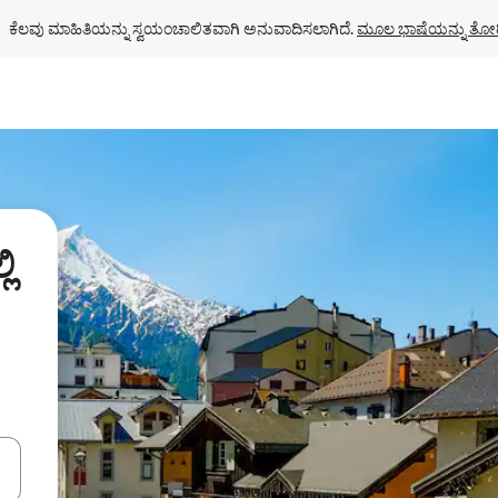
ಕೆಲವು ಮಾಹಿತಿಯನ್ನು ಸ್ವಯಂಚಾಲಿತವಾಗಿ ಅನುವಾದಿಸಲಾಗಿದೆ. 
ಮೂಲ ಭಾಷೆಯನ್ನು ತೋರ
ಿ
ಂದಿಗೆ ನ್ಯಾವಿಗೇಟ್ ಮಾಡಿ ಅಥವಾ ಸ್ಪರ್ಶ ಅಥವಾ ಸ್ವೈಪ್ ಗೆಸ್ಚರ್‌ಗಳ ಮೂಲಕ ಅನ್ವೇಷಿಸಿ.