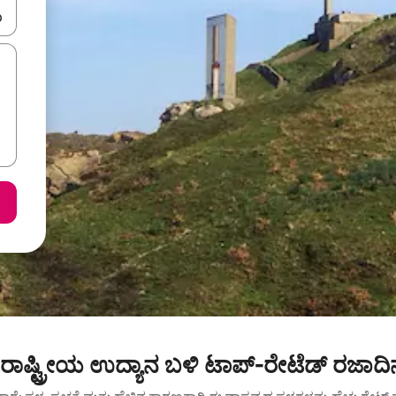
ಂದಿಗೆ ನ್ಯಾವಿಗೇಟ್ ಮಾಡಿ ಅಥವಾ ಸ್ಪರ್ಶ ಅಥವಾ ಸ್ವೈಪ್ ಗೆಸ್ಚರ್‌ಗಳ ಮೂಲಕ ಅನ್ವೇಷಿಸಿ.
ಾಷ್ಟ್ರೀಯ ಉದ್ಯಾನ ಬಳಿ ಟಾಪ್-ರೇಟೆಡ್ ರಜಾದಿ