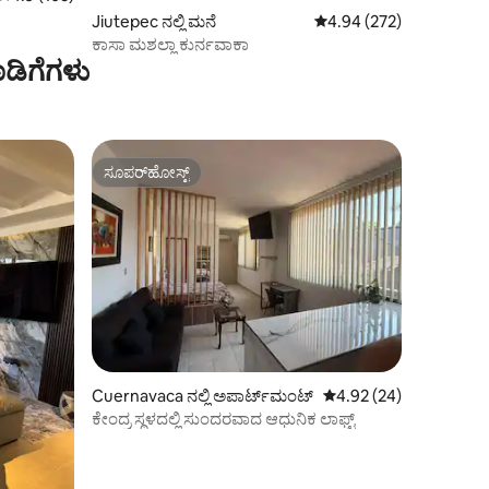
Jiutepec ನಲ್ಲಿ ಮನೆ
5 ರಲ್ಲಿ 4.94 ಸರಾಸರಿ ರೇಟಿಂ
4.94 (272)
ಕಾಸಾ ಮಶಲ್ಲಾ ಕುರ್ನವಾಕಾ
ಡಿಗೆಗಳು
ಸೂಪರ್‌ಹೋಸ್ಟ್
ಸೂಪರ್‌ಹೋಸ್ಟ್
Cuernavaca ನಲ್ಲಿ ಅಪಾರ್ಟ್‌ಮಂಟ್
5 ರಲ್ಲಿ 4.92 ಸರಾಸರಿ ರೇಟಿ
4.92 (24)
ಕೇಂದ್ರ ಸ್ಥಳದಲ್ಲಿ ಸುಂದರವಾದ ಆಧುನಿಕ ಲಾಫ್ಟ್