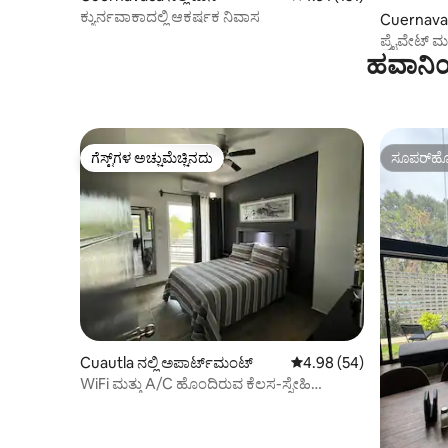
ಕ್ಯುರ್ನವಾಕಾದಲ್ಲಿ ಆಕರ್ಷಕ ನಿವಾಸ
Cuernavac
ಪ್ರೈವೇಟ್ ಮ
ಹವಾನಿಯ
ಏಕ ಮಹಡಿ
ಗೆಸ್ಟ್‌ಗಳ ಅಚ್ಚುಮೆಚ್ಚಿನದು
ಸೂಪರ್‌ಹೋ
ಗೆಸ್ಟ್‌ಗಳ ಅಚ್ಚುಮೆಚ್ಚಿನದು
ಸೂಪರ್‌ಹೋ
Cuautla ನಲ್ಲಿ ಅಪಾರ್ಟ್‌ಮಂಟ್
5 ರಲ್ಲಿ 4.98 ಸರಾಸರಿ ರೇಟಿಂ
4.98 (54)
WiFi ಮತ್ತು A/C ಹೊಂದಿರುವ ಕೆಲಸ-ಸ್ನೇಹಿ
ಅಪಾರ್ಟ್‌ಮೆಂಟ್.