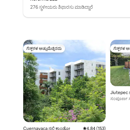
276 ಸ್ಥಳೀಯರು ಶಿಫಾರಸು ಮಾಡಿದ್ದಾರೆ
ಗೆಸ್ಟ್‌ಗಳ ಅಚ್ಚುಮೆಚ್ಚಿನದು
ಗೆಸ್ಟ್‌ಗಳ ಅ
ಗೆಸ್ಟ್‌ಗಳ ಅಚ್ಚುಮೆಚ್ಚಿನದು
ಗೆಸ್ಟ್‌ಗಳ ಅ
Jiutepec 
ಸಂಪೂರ್ಣ ಸ
ಗ್ರೀಸ್ ಸೂಟ್
Cuernavaca ನಲ್ಲಿ ಕಾಂಡೋ
5 ರಲ್ಲಿ 4.84 ಸರಾಸರಿ ರೇಟಿಂಗ
4.84 (153)