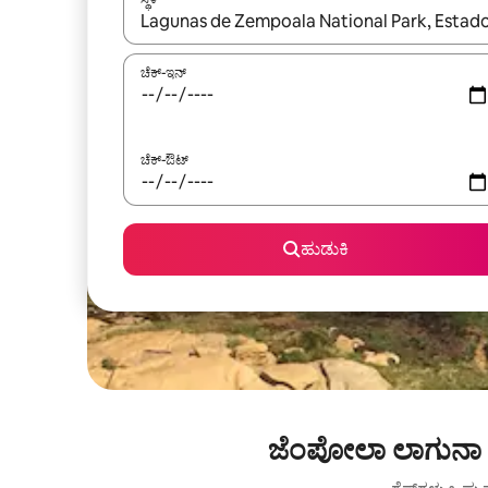
ಫಲಿತಾಂಶಗಳು ಲಭ್ಯವಿರುವಾಗ, ಅಪ್ ಮತ್ತು ಡೌನ್ ಬಾಣದ ಕೀಲಿಗಳೊ
ಚೆಕ್-ಇನ್
ಚೆಕ್-ಔಟ್
ಹುಡುಕಿ
ಜೆಂಪೋಲಾ ಲಾಗುನಾ ರ