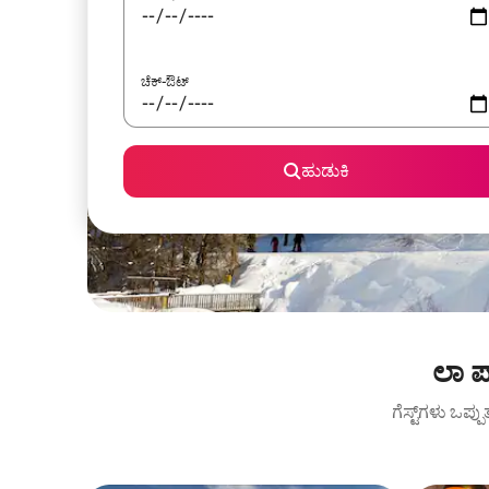
ಚೆಕ್-ಔಟ್
ಹುಡುಕಿ
ಲಾ ಪ
ಗೆಸ್ಟ್‌ಗಳು ಒಪ್ಪ