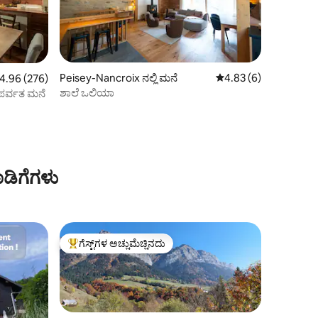
Peisey-Nancroix ನಲ್ಲಿ ಮನೆ
5 ರಲ್ಲಿ 4.83 ಸರಾಸರಿ ರೇಟ
4.83 (6)
ರಲ್ಲಿ 4.96 ಸರಾಸರಿ ರೇಟಿಂಗ್, 276 ವಿಮರ್ಶೆಗಳು
4.96 (276)
ಶಾಲೆ ಒಲಿಯಾ
 ಪರ್ವತ ಮನೆ
ಡಿಗೆಗಳು
ಗೆಸ್ಟ್‌ಗಳ ಅಚ್ಚುಮೆಚ್ಚಿನದು
ಗೆಸ್ಟ್‌ಗಳಿಗೆ ಅತಿ ಹೆಚ್ಚು ಅಚ್ಚುಮೆಚ್ಚಿನದು