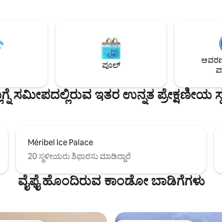
ಡೆಲಿವರಿ, ವಿಮಾನ ನಿಲ್ದಾಣ/ನಿಲ್ದಾಣ ಸಾರಿಗೆ,
! ಪ್ಲಾಗ್ನೆ ಸೆಂಟರ್‌ಗೆ ಉಚಿತ ಟೆಲಿಕಾಬೈನ್
ಉಪಕರಣಗಳು, ESF, ದಿನಸಿ ವಿತರಣೆ...
ಿಮ್ಮ ಸ್ಕೀ ರಜಾದಿನದಲ್ಲಿ ನಿಮಗೆ ಅಗತ್ಯವಿರುವ
ಗೆ ಸೆಟಪ್ ಮಾಡಿ!
ಆವರಣದ
ಪೂಲ್
ಪಾ
ಲಾಗ್ನೆ ಸಮೀಪದಲ್ಲಿರುವ ಇತರ ಉನ್ನತ ಪ್ರೇಕ್ಷಣೀಯ ಸ
Méribel Ice Palace
20 ಸ್ಥಳೀಯರು ಶಿಫಾರಸು ಮಾಡಿದ್ದಾರೆ
ವೈಫೈ ಹೊಂದಿರುವ ಕಾಂಡೋ ಬಾಡಿಗೆಗಳು