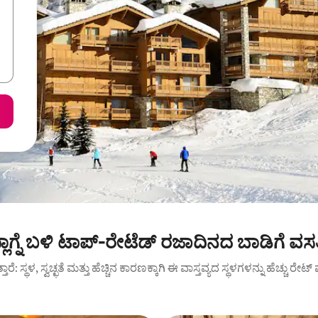
್ಲಾಗ್ನೆ ಬಳಿ ಟಾಪ್-ರೇಟೆಡ್ ರಜಾದಿನದ ಬಾಡಿಗೆ ವಸ
ುತ್ತಾರೆ: ಸ್ಥಳ, ಸ್ವಚ್ಛತೆ ಮತ್ತು ಹೆಚ್ಚಿನ ಕಾರಣಕ್ಕಾಗಿ ಈ ವಾಸ್ತವ್ಯದ ಸ್ಥಳಗಳನ್ನು ಹೆಚ್ಚು ರೇ