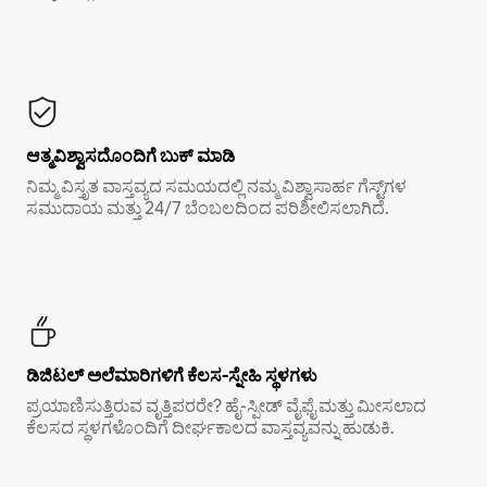
ಆತ್ಮವಿಶ್ವಾಸದೊಂದಿಗೆ ಬುಕ್ ಮಾಡಿ
ನಿಮ್ಮ ವಿಸ್ತೃತ ವಾಸ್ತವ್ಯದ ಸಮಯದಲ್ಲಿ ನಮ್ಮ ವಿಶ್ವಾಸಾರ್ಹ ಗೆಸ್ಟ್‌ಗಳ
ಸಮುದಾಯ ಮತ್ತು 24/7 ಬೆಂಬಲದಿಂದ ಪರಿಶೀಲಿಸಲಾಗಿದೆ.
ಡಿಜಿಟಲ್ ಅಲೆಮಾರಿಗಳಿಗೆ ಕೆಲಸ-ಸ್ನೇಹಿ ಸ್ಥಳಗಳು
ಪ್ರಯಾಣಿಸುತ್ತಿರುವ ವೃತ್ತಿಪರರೇ? ಹೈ-ಸ್ಪೀಡ್ ವೈಫೈ ಮತ್ತು ಮೀಸಲಾದ
ಕೆಲಸದ ಸ್ಥಳಗಳೊಂದಿಗೆ ದೀರ್ಘಕಾಲದ ವಾಸ್ತವ್ಯವನ್ನು ಹುಡುಕಿ.