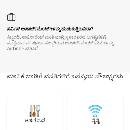
ಸರ್ವಿಸ್ ಅಪಾರ್ಟ್‌ಮೆಂಟ್‌ಗಳನ್ನು ಹುಡುಕುತ್ತಿರುವಿರಾ?
ಸಿಬ್ಬಂದಿ, ಕಾರ್ಪೊರೇಟ್ ವಸತಿ ಮತ್ತು ಸ್ಥಳಾಂತರದ ಅಗತ್ಯಗಳಿಗೆ
ಸೂಕ್ತವಾದ ಸಂಪೂರ್ಣ ಸಜ್ಜಾಗಿರುವ ಅಪಾರ್ಟ್‌ಮೆಂಟ್ ಮನೆಗಳನ್ನು
Airbnb ಒದಗಿಸಿದೆ.
ಮಾಸಿಕ ಬಾಡಿಗೆ ವಸತಿಗಳಿಗೆ ಜನಪ್ರಿಯ ಸೌಲಭ್ಯಗಳು
ಅಡುಗೆ ಮನೆ
ವೈಫೈ