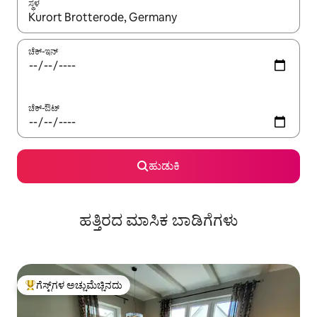
ಸ್ಥಳ
ಫಲಿತಾಂಶಗಳು ಲಭ್ಯವಿರುವಾಗ, ಅಪ್ ಮತ್ತು ಡೌನ್ ಬಾಣದ ಕೀಲಿಗಳೊಂದಿಗೆ ನ್ಯಾವಿಗೇಟ
ಚೆಕ್-ಇನ್
ಚೆಕ್-ಔಟ್
ಹುಡುಕಿ
ಹತ್ತಿರದ ಮಾಸಿಕ ಬಾಡಿಗೆಗಳು
ಗೆಸ್ಟ್‌ಗಳ ಅಚ್ಚುಮೆಚ್ಚಿನದು
ಗೆಸ್ಟ್‌ಗಳಿಗೆ ಅತಿ ಹೆಚ್ಚು ಅಚ್ಚುಮೆಚ್ಚಿನದು