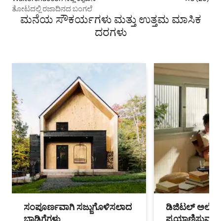
ತೋಟದಲ್ಲಿ ರಜಾದಿನದ ಬಂಗಲೆ
ಮನೆಯ ಸೌಕರ್ಯಗಳು ಮತ್ತು ಉತ್ತಮ ಮಾಸಿಕ
ದರಗಳು
ಸಂಪೂರ್ಣವಾಗಿ ಸಜ್ಜುಗೊಳಿಸಲಾದ
ಡಿಜಿಟಲ್ ಅಲೆಮಾ
ಬಾಡಿಗೆಗಳು
ಪ್ರಯಾಣಿಸುವ ವೃತ