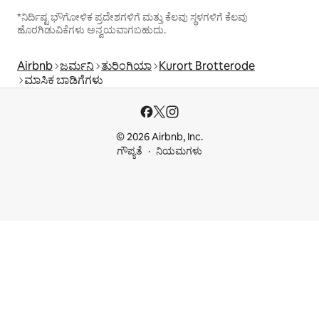
*ನಿರ್ದಿಷ್ಟ ಭೌಗೋಳಿಕ ಪ್ರದೇಶಗಳಿಗೆ ಮತ್ತು ಕೆಲವು ಸ್ಥಳಗಳಿಗೆ ಕೆಲವು
ಹೊರಗಿಡುವಿಕೆಗಳು ಅನ್ವಯವಾಗಬಹುದು.
Airbnb
ಜರ್ಮನಿ
ತುರಿಂಗಿಯಾ
Kurort Brotterode
ಮಾಸಿಕ ಬಾಡಿಗೆಗಳು
© 2026 Airbnb, Inc.
ಗೌಪ್ಯತೆ
ನಿಯಮಗಳು