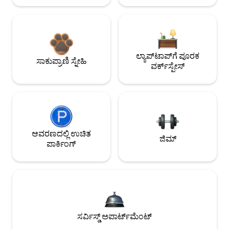
ಲ್ಯಾಪ್‌ಟಾಪ್‌ಗೆ ಪೂರಕ
ಸಾಕುಪ್ರಾಣಿ ಸ್ನೇಹಿ
ವರ್ಕ್‌ಸ್ಪೇಸ್
ಆವರಣದಲ್ಲಿ ಉಚಿತ
ಜಿಮ್
ಪಾರ್ಕಿಂಗ್
ಸರ್ವಿಸ್ಡ್ ಅಪಾರ್ಟ್‌ಮೆಂಟ್