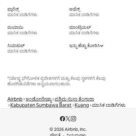
ಫ್ಲಾರೆನ್ಸ್
ಅಥೆನ್ಸ್
ಮಾಸಿಕ ಬಾಡಿಗೆಗಳು
ಮಾಸಿಕ ಬಾಡಿಗೆಗಳು
ಮಯಾಮಿ
ಮಾಂಟ್ರಿಯಲ್
ಮಾಸಿಕ ಬಾಡಿಗೆಗಳು
ಮಾಸಿಕ ಬಾಡಿಗೆಗಳು
ಸಿಯಾಟಲ್
ಇನ್ನು ಹೆಚ್ಚು ತೋರಿಸಿ
ಮಾಸಿಕ ಬಾಡಿಗೆಗಳು
*ನಿರ್ದಿಷ್ಟ ಭೌಗೋಳಿಕ ಪ್ರದೇಶಗಳಿಗೆ ಮತ್ತು ಕೆಲವು ಸ್ಥಳಗಳಿಗೆ ಕೆಲವು
ಹೊರಗಿಡುವಿಕೆಗಳು ಅನ್ವಯವಾಗಬಹುದು.
Airbnb
ಇಂಡೋನೇಷ್ಯಾ
ಪಶ್ಚಿಮ ನುಸಾ ತೆಂಗಾರಾ
Kabupaten Sumbawa Barat
Kuang
ಮಾಸಿಕ ಬಾಡಿಗೆಗಳು
© 2026 Airbnb, Inc.
ಗೌಪ್ಯತೆ
ನಿಯಮಗಳು