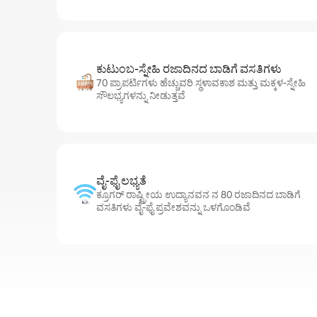
ಕುಟುಂಬ-ಸ್ನೇಹಿ ರಜಾದಿನದ ಬಾಡಿಗೆ ವಸತಿಗಳು
70 ಪ್ರಾಪರ್ಟಿಗಳು ಹೆಚ್ಚುವರಿ ಸ್ಥಳಾವಕಾಶ ಮತ್ತು ಮಕ್ಕಳ-ಸ್ನೇಹಿ
ಸೌಲಭ್ಯಗಳನ್ನು ನೀಡುತ್ತವೆ
ವೈ-ಫೈ ಲಭ್ಯತೆ
ಕ್ರೂಗರ್ ರಾಷ್ಟ್ರೀಯ ಉದ್ಯಾನವನ ನ 80 ರಜಾದಿನದ ಬಾಡಿಗೆ
ವಸತಿಗಳು ವೈ-ಫೈ ಪ್ರವೇಶವನ್ನು ಒಳಗೊಂಡಿವೆ