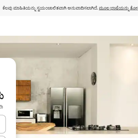
ಕೆಲವು ಮಾಹಿತಿಯನ್ನು ಸ್ವಯಂಚಾಲಿತವಾಗಿ ಅನುವಾದಿಸಲಾಗಿದೆ. 
ಮೂಲ ಭಾಷೆಯನ್ನು ತೋರ
ು
ಡಿ
ಂದಿಗೆ ನ್ಯಾವಿಗೇಟ್ ಮಾಡಿ ಅಥವಾ ಸ್ಪರ್ಶ ಅಥವಾ ಸ್ವೈಪ್ ಗೆಸ್ಚರ್‌ಗಳ ಮೂಲಕ ಅನ್ವೇಷಿಸಿ.