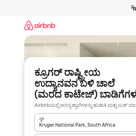
ವಿಷಯಕ್ಕೆ
ಹೋಗಿ
ಕ್ರೂಗರ್ ರಾಷ್ಟ್ರೀಯ
ಉದ್ಯಾನವನ ಬಳಿ ಚಾಲೆ
(ಮರದ ಕಾಟೇಜ್) ಬಾಡಿಗೆಗಳ
Airbnbಯಲ್ಲಿ ಅನನ್ಯ ಶ್ಯಾಲೆಗಳನ್ನು ಹುಡುಕಿ ಮತ್ತು ಬುಕ್ ಮಾ
ಸ್ಥಳ
ಫಲಿತಾಂಶಗಳು ಲಭ್ಯವಿರುವಾಗ, ಅಪ್ ಮತ್ತು ಡೌನ್ ಬಾಣದ ಕೀಲಿಗಳೊ