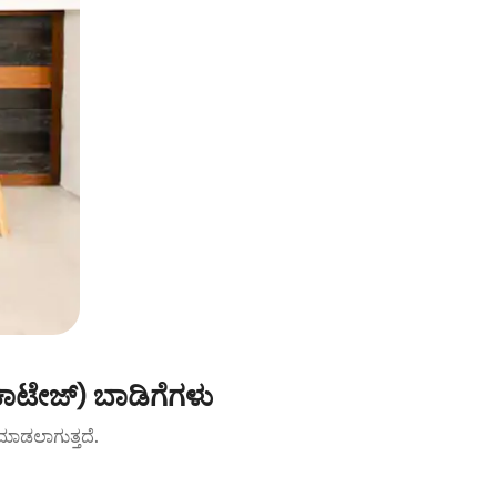
ಕಾಟೇಜ್) ಬಾಡಿಗೆಗಳು
ಟ್ ಮಾಡಲಾಗುತ್ತದೆ.