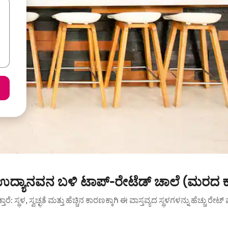
ಯ ಉದ್ಯಾನವನ ಬಳಿ ಟಾಪ್-ರೇಟೆಡ್ ಚಾಲೆ (ಮರದ 
ುತ್ತಾರೆ: ಸ್ಥಳ, ಸ್ವಚ್ಛತೆ ಮತ್ತು ಹೆಚ್ಚಿನ ಕಾರಣಕ್ಕಾಗಿ ಈ ವಾಸ್ತವ್ಯದ ಸ್ಥಳಗಳನ್ನು ಹೆಚ್ಚು ರೇ