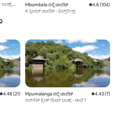
 ಲಾಡ್ಜ್,
Mbombela ನಲ್ಲಿ ಚಾಲೆಟ್
5 ರಲ್ಲಿ 4.6 ಸರಾಸರಿ ರೇಟಿಂ
4.6 (104)
4 ಸ್ಲೀಪರ್ ಚಾಲೆಟ್ - ವಿಲ್ಡ್‌ಬೀಸ್ಟ್
ು
5 ರಲ್ಲಿ 4.48 ಸರಾಸರಿ ರೇಟಿಂಗ್, 21 ವಿಮರ್ಶೆಗಳು
4.48 (21)
Mpumalanga ನಲ್ಲಿ ಚಾಲೆಟ್
5 ರಲ್ಲಿ 4.43 ಸರಾಸರಿ ರೇಟ
4.43 (7)
ಸನ್‌ಸೆಟ್ ಕ್ರೀಕ್ ಗೇಮ್ ಲಾಡ್ಜ್ - ಚಾಲೆ 1