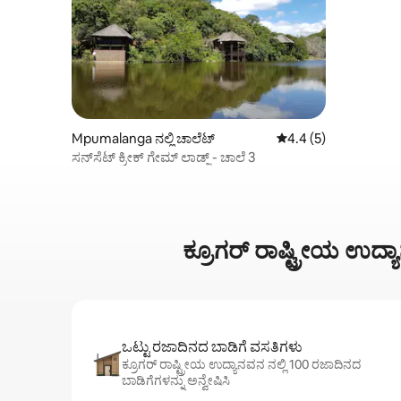
Mpumalanga ನಲ್ಲಿ ಚಾಲೆಟ್
5 ರಲ್ಲಿ 4.4 ಸರಾಸರಿ ರೇಟ
4.4 (5)
ಸನ್‌ಸೆಟ್ ಕ್ರೀಕ್ ಗೇಮ್ ಲಾಡ್ಜ್ - ಚಾಲೆ 3
ಕ್ರೂಗರ್ ರಾಷ್ಟ್ರೀಯ ಉದ್
ಒಟ್ಟು ರಜಾದಿನದ ಬಾಡಿಗೆ ವಸತಿಗಳು
ಕ್ರೂಗರ್ ರಾಷ್ಟ್ರೀಯ ಉದ್ಯಾನವನ ನಲ್ಲಿ 100 ರಜಾದಿನದ
ಬಾಡಿಗೆಗಳನ್ನು ಅನ್ವೇಷಿಸಿ