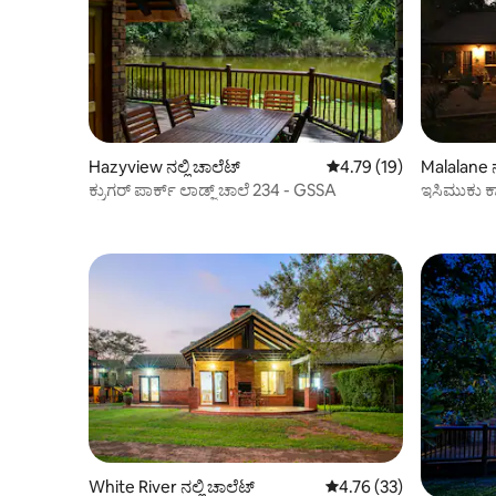
Hazyview ನಲ್ಲಿ ಚಾಲೆಟ್
5 ರಲ್ಲಿ 4.79 ಸರಾಸರಿ ರೇಟಿಂ
4.79 (19)
Malalane ನ
ಕ್ರುಗರ್ ಪಾರ್ಕ್ ಲಾಡ್ಜ್ ಚಾಲೆ 234 - GSSA
ಇಸಿಮುಕು ಕಾ
ಹತ್ತಿರದಲ್ಲಿದೆ
White River ನಲ್ಲಿ ಚಾಲೆಟ್
5 ರಲ್ಲಿ 4.76 ಸರಾಸರಿ ರೇಟಿಂ
4.76 (33)