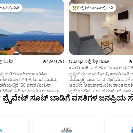
ಚ್ಚುಮೆಚ್ಚಿನದು
ಗೆಸ್ಟ್‌ಗಳ ಅಚ್ಚುಮೆಚ್ಚಿನದು
ಚ್ಚುಮೆಚ್ಚಿನದು
ಗೆಸ್ಟ್‌ಗಳಿಗೆ ಅತಿ ಹೆಚ್ಚು ಅಚ್ಚುಮೆಚ್ಚಿನದು
್, 159 ವಿಮರ್ಶೆಗಳು
ಸ್ಟ್ ಸೂಟ್
5 ರಲ್ಲಿ 4.97 ಸರಾಸರಿ ರೇಟಿಂಗ್, 79 ವಿಮರ್ಶೆಗಳು
4.97 (79)
Opatija ನಲ್ಲಿ ಗೆಸ್ಟ್ ಸೂಟ್
5 
ಖಾಸಗಿ ಪಾರ್ಕಿಂಗ್ ಹೊಂದಿರುವ ಆಧುನಿಕ
ಬೆಡ್‌ರೂಮ್ - ಸಮುದ್ರಕ್ಕೆ ನಡಿಗೆ
್ತು ರುಚಿಕರವಾಗಿ ಅಲಂಕರಿಸಿದ
ಪ್ರತ್ಯೇಕ ಮಲಗುವ ಕೋಣೆ, ಖಾಸಗಿ ಪಾರ್ಕಿ
ಮೆಂಟ್ ಝೋರನ್ 4 ಕುಟುಂಬ ಮನೆಯ
ಸಮುದ್ರಕ್ಕೆ ಸುಲಭವಾದ ನಡಿಗೆಯೊಂದಿಗೆ
ಡಿಯಲ್ಲಿದೆ. 50 ಚದರ ಮೀಟರ್
ಆಧುನಿಕ ಅಪಾರ್ಟ್‌ಮೆಂಟ್. ಶಾಂತ ವಸತಿ
ಂಟ್‌ನಲ್ಲಿ 4 ರಿಂದ 5 ಜನರು ಆರಾಮವಾಗಿ
ಪ್ರದೇಶದಲ್ಲಿದೆ, ಸೂಪರ್‌ಮಾರ್ಕೆಟ್ ಮತ್ತ
ಿ ಪ್ರೈವೇಟ್ ಸೂಟ್ ಬಾಡಿಗೆ ವಸತಿಗಳ ಜನಪ್ರಿಯ 
ಹೂಡಬಹುದು. ಅಪಾರ್ಟ್‌ಮೆಂಟ್ ಅಡುಗೆಮನೆ
ಸೌಲಭ್ಯಗಳಿಗೆ ಹತ್ತಿರದಲ್ಲಿದೆ. ಲಿವಿಂಗ್ ಪ್
ಂಗ್ ರೂಮ್, ಡಬಲ್ ಬೆಡ್‌ಗಳೊಂದಿಗೆ
ಆರಾಮದಾಯಕ ಸೋಫಾ, ಊಟದ/ಕೆಲ
ವ ಕೋಣೆಗಳು ಮತ್ತು ಶವರ್‌ನೊಂದಿಗೆ
ಮತ್ತು ವೇಗದ, ವಿಶ್ವಾಸಾರ್ಹ ವೈ-ಫೈ ಅನ್ನು
ನ್ನು ಒಳಗೊಂಡಿದೆ. ಈ ಅಪಾರ್ಟ್‌ಮೆಂಟ್
ಮಲಗುವ ಕೋಣೆಯನ್ನು ಗುಣಮಟ್ಟದ ವಿಶ್ರಾ
 ರಜಾದಿನಗಳಿಗೆ ಸೂಕ್ತವಾಗಿಸುವುದು
ನಿರಂತರ ನಿದ್ರೆಗಾಗಿ ವಿನ್ಯಾಸಗೊಳಿಸಲಾಗಿದ
ಿಯೂ 20 ಚದರ ಮೀಟರ್‌ನ
ಮತ್ತು ಲುಂಗೊಮಾರೆಯಿಂದ ಸರಿಸುಮಾರ
ಿದ್ದು, ಇದು ಅದ್ಭುತ ಸಮುದ್ರ ನೋಟವನ್ನು
ರೆಸ್ಟೋರೆಂಟ್‌ಗಳು, ಕೆಫೆಗಳು ಮತ್ತು ಕಡ