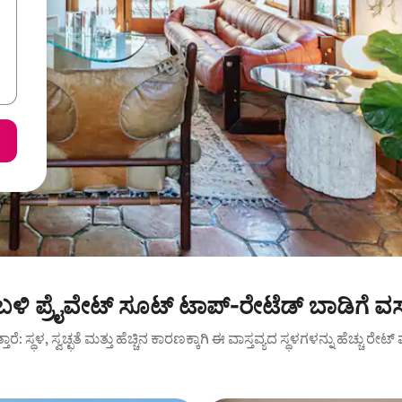
 ಬಳಿ ಪ್ರೈವೇಟ್ ಸೂಟ್ ಟಾಪ್-ರೇಟೆಡ್ ಬಾಡಿಗೆ ವ
ುತ್ತಾರೆ: ಸ್ಥಳ, ಸ್ವಚ್ಛತೆ ಮತ್ತು ಹೆಚ್ಚಿನ ಕಾರಣಕ್ಕಾಗಿ ಈ ವಾಸ್ತವ್ಯದ ಸ್ಥಳಗಳನ್ನು ಹೆಚ್ಚು ರೇ