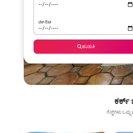
ಚೆಕ್-ಔಟ್
ಹುಡುಕಿ
ಕರ್ಕ್
ಗೆಸ್ಟ್‌ಗಳು ಒಪ್ಪ