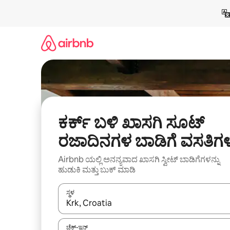
ವಿಷಯಕ್ಕೆ
ಹೋಗಿ
ಕರ್ಕ್ ಬಳಿ ಖಾಸಗಿ ಸೂಟ್
ರಜಾದಿನಗಳ ಬಾಡಿಗೆ ವಸತಿಗ
Airbnb ಯಲ್ಲಿ ಅನನ್ಯವಾದ ಖಾಸಗಿ ಸ್ವೀಟ್‌ ಬಾಡಿಗೆಗಳನ್ನು
ಹುಡುಕಿ ಮತ್ತು ಬುಕ್ ಮಾಡಿ
ಸ್ಥಳ
ಫಲಿತಾಂಶಗಳು ಲಭ್ಯವಿರುವಾಗ, ಅಪ್ ಮತ್ತು ಡೌನ್ ಬಾಣದ ಕೀಲಿಗಳೊ
ಚೆಕ್-ಇನ್