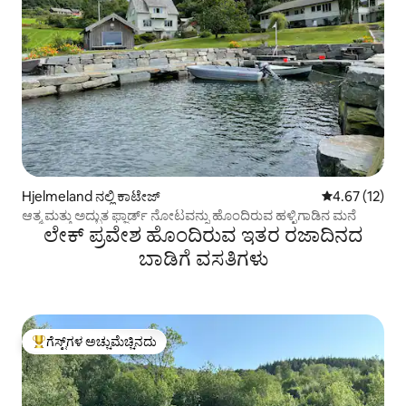
Hjelmeland ನಲ್ಲಿ ಕಾಟೇಜ್
5 ರಲ್ಲಿ 4.67 ಸರ
4.67 (12)
ಆತ್ಮ ಮತ್ತು ಅದ್ಭುತ ಫ್ಜಾರ್ಡ್ ನೋಟವನ್ನು ಹೊಂದಿರುವ ಹಳ್ಳಿಗಾಡಿನ ಮನೆ
ಲೇಕ್ ಪ್ರವೇಶ ಹೊಂದಿರುವ ಇತರ ರಜಾದಿನದ
ಬಾಡಿಗೆ ವಸತಿಗಳು
ಗೆಸ್ಟ್‌ಗಳ ಅಚ್ಚುಮೆಚ್ಚಿನದು
ಗೆಸ್ಟ್‌ಗಳಿಗೆ ಅತಿ ಹೆಚ್ಚು ಅಚ್ಚುಮೆಚ್ಚಿನದು