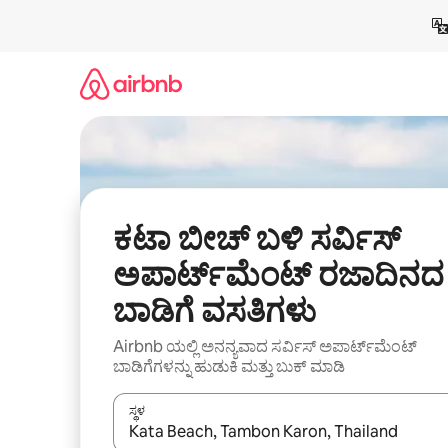
ವಿಷಯಕ್ಕೆ
ಹೋಗಿ
ಕಟಾ ಬೀಚ್ ಬಳಿ ಸರ್ವಿಸ್
ಅಪಾರ್ಟ್‌ಮೆಂಟ್ ರಜಾದಿನದ
ಬಾಡಿಗೆ ವಸತಿಗಳು
Airbnb ಯಲ್ಲಿ ಅನನ್ಯವಾದ ಸರ್ವಿಸ್ ಅಪಾರ್ಟ್‌ಮೆಂಟ್
ಬಾಡಿಗೆಗಳನ್ನು ಹುಡುಕಿ ಮತ್ತು ಬುಕ್ ಮಾಡಿ
ಸ್ಥಳ
ಫಲಿತಾಂಶಗಳು ಲಭ್ಯವಿರುವಾಗ, ಅಪ್ ಮತ್ತು ಡೌನ್ ಬಾಣದ ಕೀಲಿಗಳೊ