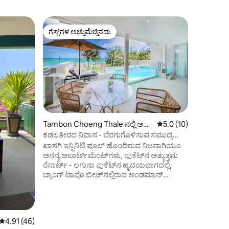
Tambon Ra
ಗೆಸ್ಟ್‌ಗಳ ಅಚ್ಚುಮೆಚ್ಚಿನದು
ಗೆಸ್ಟ್‌
ಗೆಸ್ಟ್‌ಗಳ ಅಚ್ಚುಮೆಚ್ಚಿನದು
ಗೆಸ್ಟ್‌ಗಳಿ
ಪಾರ್ಟ್‌ಮ
ಅದ್ಭುತ ಇನ
ಟ್ರಾಪಿಕಲ್ 
ಉತ್ತರಕ್ಕೆ 
ಆವೃತವಾದ 
ಕಡಲತೀರದ 
ಟೆರೇಸ್‌ಗಳು
ಈ ದೊಡ್ಡ 1
ಪ್ರದೇಶದಲ್ಲ
ಉಷ್ಣವಲಯದ 
ನೋಟದೊಂದಿಗ
Tambon Choeng Thale ನಲ್ಲಿ ಅ
5 ರಲ್ಲಿ 5.0 ಸರಾಸರಿ ರೇಟಿ
5.0 (10)
ತಂಗಾಳಿಯೊ
ಪಾರ್ಟ್‌ಮಂಟ್
ಕಡಲತೀರದ ನಿವಾಸ - ಬೆರಗುಗೊಳಿಸುವ ಸಮುದ್ರ
ಸೊಂಪಾದ ಉದ
ನೋಟ
ಖಾಸಗಿ ಇನ್ಫಿನಿಟಿ ಪೂಲ್ ಹೊಂದಿರುವ ನಿಜವಾಗಿಯೂ
ಸೂರ್ಯಾಸ್ತಗ
ಅನನ್ಯ ಅಪಾರ್ಟ್‌ಮೆಂಟ್‌ಗಳು, ಫುಕೆಟ್‌ನ ಅತ್ಯುತ್ತಮ
ವಿಲ್ಲಾದ ನ
ರೆಸಾರ್ಟ್ - ಲಗುನಾ ಫುಕೆಟ್‌ನ ಹೃದಯಭಾಗದಲ್ಲಿ,
ಪ್ರವೇಶದೊಂ
ಬ್ಯಾಂಗ್ ಟಾವೊ ಬೀಚ್‌ನಲ್ಲಿರುವ ಅಂಡಮಾನ್
ಕಾಣುತ್ತೀರಿ.
ಸಮುದ್ರದ ತೀರದಲ್ಲಿಯೇ, ಭವ್ಯವಾದ ಸಮುದ್ರ
ವೀಕ್ಷಣೆಗಳು ಮತ್ತು ಬೆರಗುಗೊಳಿಸುವ ಸೂರ್ಯಾಸ್ತದ
ವಿಸ್ಟಾಗಳನ್ನು ನೀಡುತ್ತದೆ. ಹೊಚ್ಚ ಹೊಸ, ವಿಶಾಲವಾದ,
ಅಗತ್ಯವಿರುವ ಎಲ್ಲಾ ಸೌಲಭ್ಯಗಳೊಂದಿಗೆ
5 ರಲ್ಲಿ 4.91 ಸರಾಸರಿ ರೇಟಿಂಗ್, 46 ವಿಮರ್ಶೆಗಳು
4.91 (46)
ಸಂಪೂರ್ಣವಾಗಿ ಸಜ್ಜುಗೊಳಿಸಲಾಗಿದೆ - ಅಲಂಕಾರಿಕ