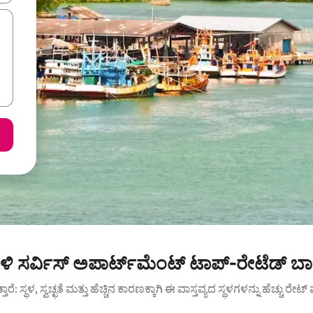
ಿ ಸರ್ವಿಸ್ ಅಪಾರ್ಟ್‌ಮೆಂಟ್ ಟಾಪ್-ರೇಟೆಡ್ ಬಾ
ುತ್ತಾರೆ: ಸ್ಥಳ, ಸ್ವಚ್ಛತೆ ಮತ್ತು ಹೆಚ್ಚಿನ ಕಾರಣಕ್ಕಾಗಿ ಈ ವಾಸ್ತವ್ಯದ ಸ್ಥಳಗಳನ್ನು ಹೆಚ್ಚು ರೇ