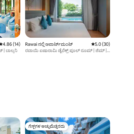
5 ರಲ್ಲಿ 4.86 ಸರಾಸರಿ ರೇಟಿಂಗ್, 14 ವಿಮರ್ಶೆಗಳು
4.86 (14)
Rawai ನಲ್ಲಿ ಅಪಾರ್ಟ್‌ಮಂಟ್
5 ರಲ್ಲಿ 5.0 ಸರಾಸರಿ ರೇಟಿ
5.0 (30)
| ಬಾಲ್ಕನಿ
ರವಾಯಿ ಐಷಾರಾಮಿ ಡೈರೆಕ್ಟ್ ಪೂಲ್ ರೂಮ್ | ಜಿಮ್ |
ರೆಸ್ಟೋರೆಂಟ್ | 5-ಸ್ಟಾರ್ ಹೋಟೆಲ್‌ನಲ್ಲಿದೆ
ಗೆಸ್ಟ್‌ಗಳ ಅಚ್ಚುಮೆಚ್ಚಿನದು
ಗೆಸ್ಟ್‌ಗಳ ಅಚ್ಚುಮೆಚ್ಚಿನದು