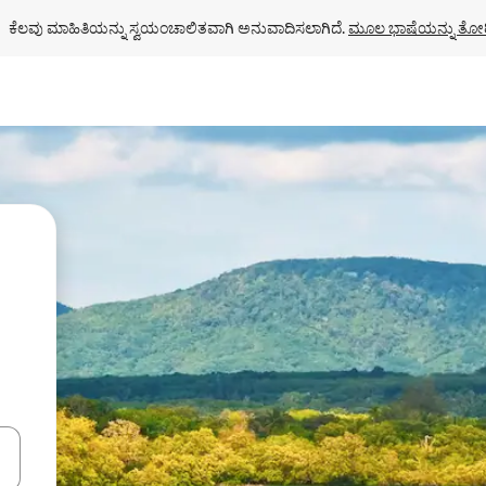
ಕೆಲವು ಮಾಹಿತಿಯನ್ನು ಸ್ವಯಂಚಾಲಿತವಾಗಿ ಅನುವಾದಿಸಲಾಗಿದೆ. 
ಮೂಲ ಭಾಷೆಯನ್ನು ತೋರ
ಂದಿಗೆ ನ್ಯಾವಿಗೇಟ್ ಮಾಡಿ ಅಥವಾ ಸ್ಪರ್ಶ ಅಥವಾ ಸ್ವೈಪ್ ಗೆಸ್ಚರ್‌ಗಳ ಮೂಲಕ ಅನ್ವೇಷಿಸಿ.