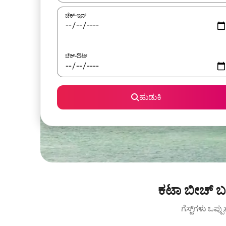
ಚೆಕ್-ಇನ್
ಚೆಕ್-ಔಟ್
ಹುಡುಕಿ
ಕಟಾ ಬೀಚ್ ಬಳ
ಗೆಸ್ಟ್‌ಗಳು ಒಪ್ಪ