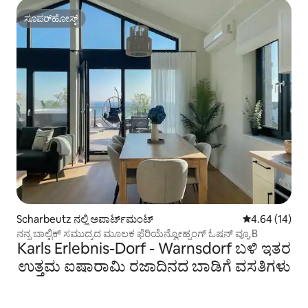
ಸೂಪರ್‌ಹೋಸ್ಟ್
ಸೂಪರ್‌ಹೋಸ್ಟ್
Scharbeutz ನಲ್ಲಿ ಅಪಾರ್ಟ್‌ಮಂಟ್
5 ರಲ್ಲಿ 4.64 ಸರ
4.64 (14)
ನನ್ನ ಬಾಲ್ಟಿಕ್ ಸಮುದ್ರದ ಮೂಲಕ ಫೆರಿಯೆನ್ವೋಹ್ನಂಗ್ ಓಷನ್ ವ್ಯೂ B
Karls Erlebnis-Dorf - Warnsdorf ಬಳಿ ಇತರ
ಉತ್ತಮ ಐಷಾರಾಮಿ ರಜಾದಿನದ ಬಾಡಿಗೆ ವಸತಿಗಳು