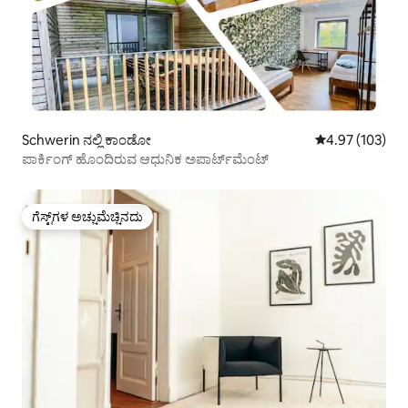
Schwerin ನಲ್ಲಿ ಕಾಂಡೋ
5 ರಲ್ಲಿ 4.97 ಸರಾ
4.97 (103)
ಪಾರ್ಕಿಂಗ್ ಹೊಂದಿರುವ ಆಧುನಿಕ ಅಪಾರ್ಟ್‌ಮೆಂಟ್
ಗೆಸ್ಟ್‌ಗಳ ಅಚ್ಚುಮೆಚ್ಚಿನದು
ಗೆಸ್ಟ್‌ಗಳ ಅಚ್ಚುಮೆಚ್ಚಿನದು