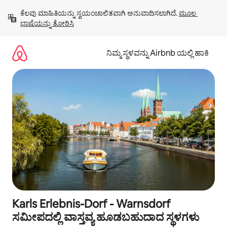
ವಿಷಯಕ್ಕೆ
ಕೆಲವು ಮಾಹಿತಿಯನ್ನು ಸ್ವಯಂಚಾಲಿತವಾಗಿ ಅನುವಾದಿಸಲಾಗಿದೆ. 
ಮೂಲ 
ಹೋಗಿ
ಭಾಷೆಯನ್ನು ತೋರಿಸಿ
ನಿಮ್ಮ ಸ್ಥಳವನ್ನು Airbnb ಯಲ್ಲಿ ಹಾಕಿ
Karls Erlebnis-Dorf - Warnsdorf
ಸಮೀಪದಲ್ಲಿ ವಾಸ್ತವ್ಯ ಹೂಡಬಹುದಾದ ಸ್ಥಳಗಳು