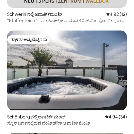
Schwerin ನಲ್ಲಿ ಅಪಾರ್ಟ್‌ಮಂಟ್
5 ರಲ್ಲಿ 4.92 ಸರ
4.92 (12)
"Pfaffenteich 1" ವಾಲ್‌ಬಾಕ್ಸ್ ಹವಾಮಾನ 40 ಚ.ಮೀ. ರೈಲು ನಿಲ್ದಾಣ>3
ನಿಮಿಷ
ಗೆಸ್ಟ್‌ಗಳ ಅಚ್ಚುಮೆಚ್ಚಿನದು
ಗೆಸ್ಟ್‌ಗಳ ಅಚ್ಚುಮೆಚ್ಚಿನದು
Schönberg ನಲ್ಲಿ ಅಪಾರ್ಟ್‌ಮಂಟ್
5 ರಲ್ಲಿ 4.94 ಸರ
4.94 (34)
ಸ್ಕೊನ್‌ಬರ್ಗ್‌ನಲ್ಲಿರುವ ಪೆಂಟ್‌ಹೌಸ್ ಅಪಾರ್ಟ್‌ಮೆಂಟ್