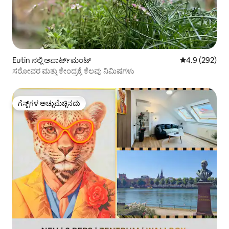
Eutin ನಲ್ಲಿ ಅಪಾರ್ಟ್‌ಮಂಟ್
5 ರಲ್ಲಿ 4.9 ಸರಾ
4.9 (292)
ಸರೋವರ ಮತ್ತು ಕೇಂದ್ರಕ್ಕೆ ಕೆಲವು ನಿಮಿಷಗಳು
ಗೆಸ್ಟ್‌ಗಳ ಅಚ್ಚುಮೆಚ್ಚಿನದು
ಗೆಸ್ಟ್‌ಗಳ ಅಚ್ಚುಮೆಚ್ಚಿನದು