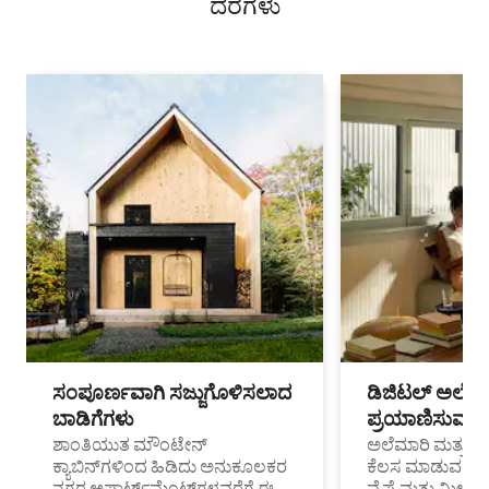
ದರಗಳು
ಸಂಪೂರ್ಣವಾಗಿ ಸಜ್ಜುಗೊಳಿಸಲಾದ
ಡಿಜಿಟಲ್ ಅಲೆಮಾ
ಬಾಡಿಗೆಗಳು
ಪ್ರಯಾಣಿಸುವ ವೃತ
ಶಾಂತಿಯುತ ಮೌಂಟೇನ್
ಅಲೆಮಾರಿ ಮತ್ತು ದೂ
ಕ್ಯಾಬಿನ್‌ಗಳಿಂದ ಹಿಡಿದು ಅನುಕೂಲಕರ
ಕೆಲಸ ಮಾಡುವ ಪ್ರೊ
ನಗರ ಅಪಾರ್ಟ್‌ಮೆಂಟ್‌ಗಳವರೆಗೆ ಈ
ವೈಫೈ ಮತ್ತು ಮೀಸ