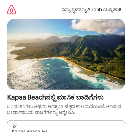
ವಿಷಯಕ್ಕೆ
ಹೋಗಿ
ನಿಮ್ಮ ಸ್ಥಳವನ್ನು Airbnb ಯಲ್ಲಿ ಹಾಕಿ
Kapaa Beachನಲ್ಲಿ ಮಾಸಿಕ ಬಾಡಿಗೆಗಳು
ಒಂದು ತಿಂಗಳು ಅಥವಾ ಅದಕ್ಕಿಂತ ಹೆಚ್ಚಿನ ಕಾಲ ಮನೆಯಂತೆ ಅನಿಸುವ
ದೀರ್ಘಾವಧಿಯ ಬಾಡಿಗೆಗಳನ್ನು ಅನ್ವೇಷಿಸಿ.
ಸ್ಥಳ
ಫಲಿತಾಂಶಗಳು ಲಭ್ಯವಿರುವಾಗ, ಅಪ್ ಮತ್ತು ಡೌನ್ ಬಾಣದ ಕೀಲಿಗಳೊಂದಿಗೆ ನ್ಯಾವಿಗೇಟ