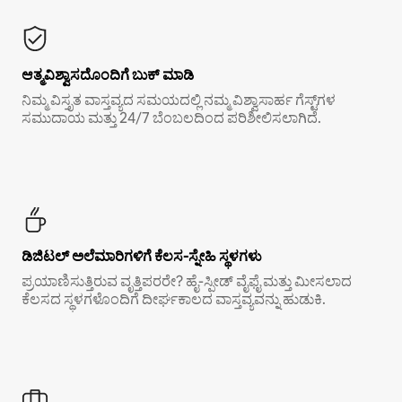
ಆತ್ಮವಿಶ್ವಾಸದೊಂದಿಗೆ ಬುಕ್ ಮಾಡಿ
ನಿಮ್ಮ ವಿಸ್ತೃತ ವಾಸ್ತವ್ಯದ ಸಮಯದಲ್ಲಿ ನಮ್ಮ ವಿಶ್ವಾಸಾರ್ಹ ಗೆಸ್ಟ್‌ಗಳ
ಸಮುದಾಯ ಮತ್ತು 24/7 ಬೆಂಬಲದಿಂದ ಪರಿಶೀಲಿಸಲಾಗಿದೆ.
ಡಿಜಿಟಲ್ ಅಲೆಮಾರಿಗಳಿಗೆ ಕೆಲಸ-ಸ್ನೇಹಿ ಸ್ಥಳಗಳು
ಪ್ರಯಾಣಿಸುತ್ತಿರುವ ವೃತ್ತಿಪರರೇ? ಹೈ-ಸ್ಪೀಡ್ ವೈಫೈ ಮತ್ತು ಮೀಸಲಾದ
ಕೆಲಸದ ಸ್ಥಳಗಳೊಂದಿಗೆ ದೀರ್ಘಕಾಲದ ವಾಸ್ತವ್ಯವನ್ನು ಹುಡುಕಿ.