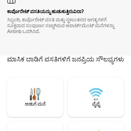
ಕಾರ್ಪೊರೇಟ್ ವಸತಿಯನ್ನು ಹುಡುಕುತ್ತಿರುವಿರಾ?
ಸಿಬ್ಬಂದಿ, ಕಾರ್ಪೊರೇಟ್ ವಸತಿ ಮತ್ತು ಸ್ಥಳಾಂತರದ ಅಗತ್ಯಗಳಿಗೆ
ಸೂಕ್ತವಾದ ಸಂಪೂರ್ಣ ಸಜ್ಜಾಗಿರುವ ಅಪಾರ್ಟ್‌ಮೆಂಟ್ ಮನೆಗಳನ್ನು
Airbnb ಒದಗಿಸಿದೆ.
ಮಾಸಿಕ ಬಾಡಿಗೆ ವಸತಿಗಳಿಗೆ ಜನಪ್ರಿಯ ಸೌಲಭ್ಯಗಳು
ಅಡುಗೆ ಮನೆ
ವೈಫೈ