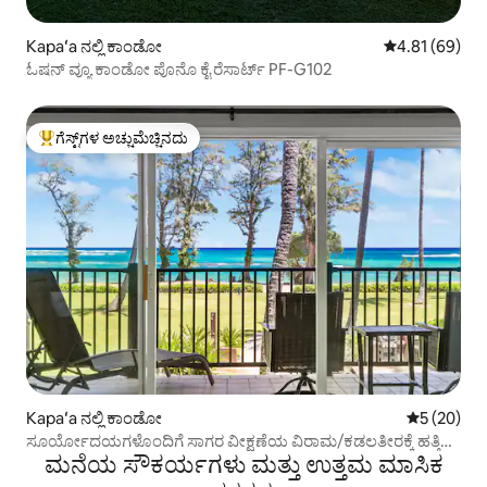
Kapaʻa ನಲ್ಲಿ ಕಾಂಡೋ
5 ರಲ್ಲಿ 4.81 ಸರ
4.81 (69)
ಓಷನ್ ವ್ಯೂ ಕಾಂಡೋ ಪೊನೊ ಕೈ ರೆಸಾರ್ಟ್ PF-G102
ಗೆಸ್ಟ್‌ಗಳ ಅಚ್ಚುಮೆಚ್ಚಿನದು
ಗೆಸ್ಟ್‌ಗಳಿಗೆ ಅತಿ ಹೆಚ್ಚು ಅಚ್ಚುಮೆಚ್ಚಿನದು
Kapaʻa ನಲ್ಲಿ ಕಾಂಡೋ
5 ರಲ್ಲಿ 5 ಸರ
5 (20)
ಸೂರ್ಯೋದಯಗಳೊಂದಿಗೆ ಸಾಗರ ವೀಕ್ಷಣೆಯ ವಿರಾಮ/ಕಡಲತೀರಕ್ಕೆ ಹತ್ತಿರ/
ಮನೆಯ ಸೌಕರ್ಯಗಳು ಮತ್ತು ಉತ್ತಮ ಮಾಸಿಕ
ಹವಾನಿಯಂತ್ರಣ