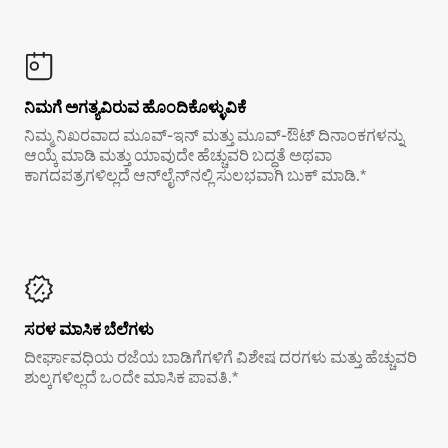
ನಿಮಗೆ ಅಗತ್ಯವಿರುವ ಹೊಂದಿಕೊಳ್ಳುವಿಕೆ
ನಿಮ್ಮ ನಿಖರವಾದ ಮೂವ್-ಇನ್ ಮತ್ತು ಮೂವ್-ಔಟ್ ದಿನಾಂಕಗಳನ್ನು
ಆಯ್ಕೆ ಮಾಡಿ ಮತ್ತು ಯಾವುದೇ ಹೆಚ್ಚುವರಿ ಬದ್ಧತೆ ಅಥವಾ
ಕಾಗದಪತ್ರಗಳಿಲ್ಲದೆ ಆನ್‌ಲೈನ್‌ನಲ್ಲಿ ಸುಲಭವಾಗಿ ಬುಕ್ ಮಾಡಿ.*
ಸರಳ ಮಾಸಿಕ ಬೆಲೆಗಳು
ದೀರ್ಘಾವಧಿಯ ರಜೆಯ ಬಾಡಿಗೆಗಳಿಗೆ ವಿಶೇಷ ದರಗಳು ಮತ್ತು ಹೆಚ್ಚುವರಿ
ಶುಲ್ಕಗಳಿಲ್ಲದೆ ಒಂದೇ ಮಾಸಿಕ ಪಾವತಿ.*