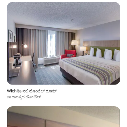
Wichita ನಲ್ಲಿ ಹೋಟೆಲ್ ರೂಮ್
ವಾರಾಂತ್ಯದ ಹೋಟೆಲ್