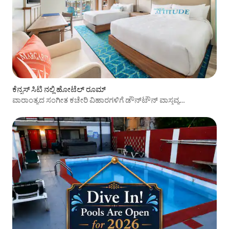
ಕೆನ್ಸಸ್ ಸಿಟಿ ನಲ್ಲಿ ಹೋಟೆಲ್ ರೂಮ್
ವಾರಾಂತ್ಯದ ಸಂಗೀತ ಕಚೇರಿ ವಿಹಾರಗಳಿಗೆ ಡೌನ್‌ಟೌನ್ ವಾಸ್ತವ್ಯ
ಪರಿಪೂರ್ಣವಾಗಿದೆ