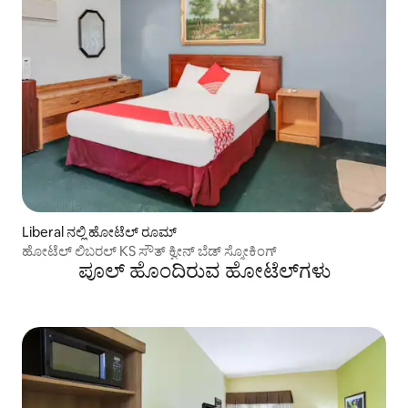
Liberal ನಲ್ಲಿ ಹೋಟೆಲ್ ರೂಮ್
ಹೋಟೆಲ್ ಲಿಬರಲ್ KS ಸೌತ್ ಕ್ವೀನ್ ಬೆಡ್ ಸ್ಮೋಕಿಂಗ್
ಪೂಲ್ ಹೊಂದಿರುವ ಹೋಟೆಲ್‌ಗಳು