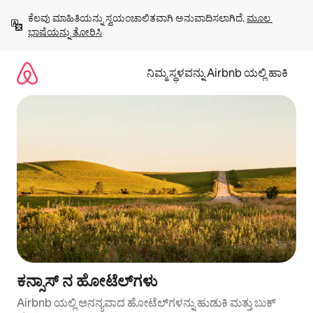
ವಿಷಯಕ್ಕೆ
ಕೆಲವು ಮಾಹಿತಿಯನ್ನು ಸ್ವಯಂಚಾಲಿತವಾಗಿ ಅನುವಾದಿಸಲಾಗಿದೆ. 
ಮೂಲ 
ಹೋಗಿ
ಭಾಷೆಯನ್ನು ತೋರಿಸಿ
ನಿಮ್ಮ ಸ್ಥಳವನ್ನು Airbnb ಯಲ್ಲಿ ಹಾಕಿ
ಕನ್ಸಾಸ್ ನ ಹೋಟೆಲ್‌ಗಳು
Airbnb ಯಲ್ಲಿ ಅನನ್ಯವಾದ ಹೋಟೆಲ್‌ಗಳನ್ನು ಹುಡುಕಿ ಮತ್ತು ಬುಕ್