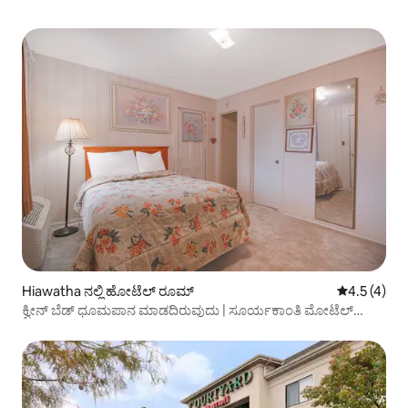
Hiawatha ನಲ್ಲಿ ಹೋಟೆಲ್ ರೂಮ್
5 ರಲ್ಲಿ 4.5 
4.5 (4)
ಕ್ವೀನ್ ಬೆಡ್ ಧೂಮಪಾನ ಮಾಡದಿರುವುದು | ಸೂರ್ಯಕಾಂತಿ ಮೋಟೆಲ್
ಹಿಯಾವಾಥಾ