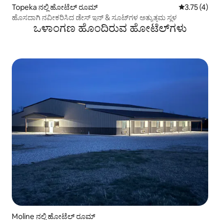
Topeka ನಲ್ಲಿ ಹೋಟೆಲ್ ರೂಮ್
5 ರಲ್ಲಿ 3.75 
3.75 (4)
ಹೊಸದಾಗಿ ನವೀಕರಿಸಿದ ಡೇಸ್ ಇನ್ & ಸೂಟ್‌ಗಳ ಅತ್ಯುತ್ತಮ ಸ್ಥಳ
ಒಳಾಂಗಣ ಹೊಂದಿರುವ ಹೋಟೆಲ್‌ಗಳು
Moline ನಲ್ಲಿ ಹೋಟೆಲ್ ರೂಮ್