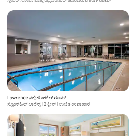
ಸ್ಲೀಪರ್ ಸೋಫಾ ಮತ್ತು ರೆಫ್ರಿಜರೇಟರ್ ಹೊಂದಿರುವ ಕಿಂಗ್ ರೂಮ್
Lawrence ನಲ್ಲಿ ಹೋಟೆಲ್ ರೂಮ್
ಸ್ಟೋನ್‌ಹಿಲ್ ಲಾರೆನ್ಸ್ | 2 ಕ್ವೀನ್ | ಉಚಿತ ಉಪಾಹಾರ