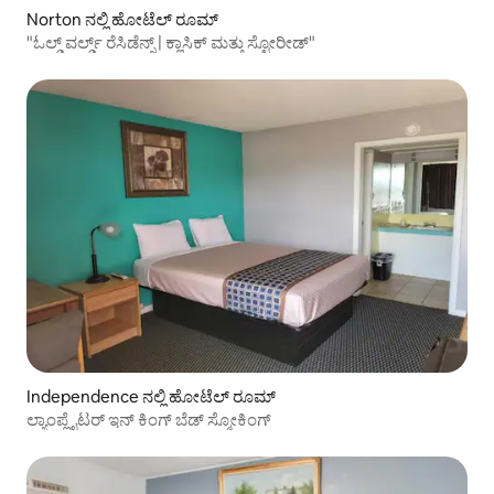
Norton ನಲ್ಲಿ ಹೋಟೆಲ್ ರೂಮ್
"ಓಲ್ಡ್ ವರ್ಲ್ಡ್ ರೆಸಿಡೆನ್ಸ್ | ಕ್ಲಾಸಿಕ್ ಮತ್ತು ಸ್ಟೋರೀಡ್"
Independence ನಲ್ಲಿ ಹೋಟೆಲ್ ರೂಮ್
ಲ್ಯಾಂಪ್ಲೈಟರ್ ಇನ್ ಕಿಂಗ್ ಬೆಡ್ ಸ್ಮೋಕಿಂಗ್