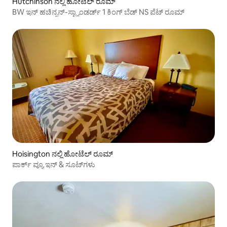
Hutchinson ನಲ್ಲಿ ಹೋಟೆಲ್ ರೂಮ್
BW ಇನ್ ಹಚಿನ್ಸನ್-ಸ್ಟ್ಯಾಂಡರ್ಡ್ 1 ಕಿಂಗ್ ಬೆಡ್ NS ಪೆಟ್ ರೂಮ್
Hoisington ನಲ್ಲಿ ಹೋಟೆಲ್ ರೂಮ್
ಪಾರ್ಕ್ ವ್ಯೂ ಇನ್ & ಸೂಟ್‌ಗಳು