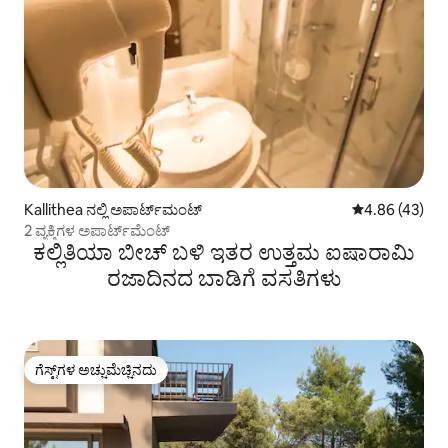
Kallithea ನಲ್ಲಿ ಅಪಾರ್ಟ್‌ಮಂಟ್
5 ರಲ್ಲಿ 4.86 ಸರ
4.86 (43)
2 ವ್ಯಕ್ತಿಗಳ ಅಪಾರ್ಟ್‌ಮೆಂಟ್
ಕಲ್ಲಿತಿಯಾ ಬೀಚ್ ಬಳಿ ಇತರ ಉತ್ತಮ ಐಷಾರಾಮಿ
ರಜಾದಿನದ ಬಾಡಿಗೆ ವಸತಿಗಳು
ಗೆಸ್ಟ್‌ಗಳ ಅಚ್ಚುಮೆಚ್ಚಿನದು
ಗೆಸ್ಟ್‌ಗಳ ಅಚ್ಚುಮೆಚ್ಚಿನದು