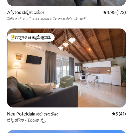
Afytos ನಲ್ಲಿ ಕಾಂಡೋ
5 ರಲ್ಲಿ 4.95 ಸರಾ
4.95 (172)
ನಿಕೋಸ್-ಟಾನಿಯಾ ಐಷಾರಾಮಿ ಅಪಾರ್ಟ್‌ಮೆಂಟ್
ಗೆಸ್ಟ್‌ಗಳ ಅಚ್ಚುಮೆಚ್ಚಿನದು
ಗೆಸ್ಟ್‌ಗಳಿಗೆ ಅತಿ ಹೆಚ್ಚು ಅಚ್ಚುಮೆಚ್ಚಿನದು
Nea Poteidaia ನಲ್ಲಿ ಕಾಂಡೋ
5 ರಲ್ಲಿ 5 ಸ
5 (41)
ಪೆನ್ನಿ ಹೌಸ್ - ಮಿಂಟ್ ಸ್ಕೈ