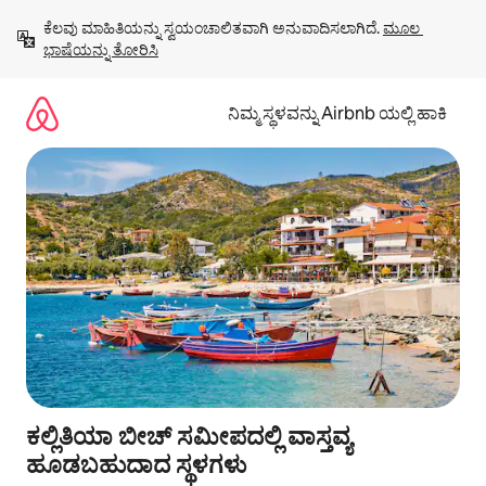
ವಿಷಯಕ್ಕೆ
ಕೆಲವು ಮಾಹಿತಿಯನ್ನು ಸ್ವಯಂಚಾಲಿತವಾಗಿ ಅನುವಾದಿಸಲಾಗಿದೆ. 
ಮೂಲ 
ಹೋಗಿ
ಭಾಷೆಯನ್ನು ತೋರಿಸಿ
ನಿಮ್ಮ ಸ್ಥಳವನ್ನು Airbnb ಯಲ್ಲಿ ಹಾಕಿ
ಕಲ್ಲಿತಿಯಾ ಬೀಚ್ ಸಮೀಪದಲ್ಲಿ ವಾಸ್ತವ್ಯ
ಹೂಡಬಹುದಾದ ಸ್ಥಳಗಳು