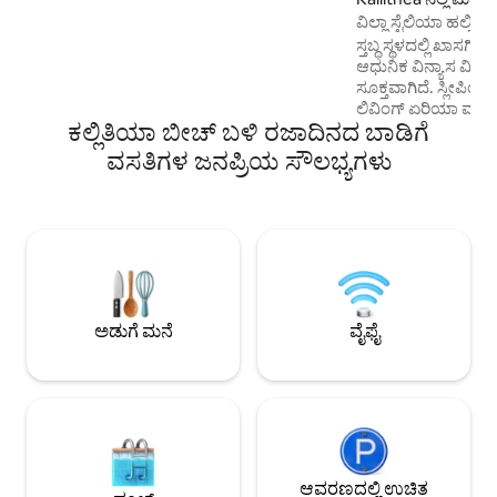
ವಾಕಿಂಗ್ ದೂರದಲ್ಲಿದೆ. ಇದು ಮಾರ್ಚ್ 2022 ರಲ್ಲಿ
ವಿಲ್ಲಾ ಸ್ಟೆಲಿಯಾ ಹಲ್ಕಿಡಿಕ
ಪೂರ್ಣಗೊಂಡ ಅಪಾರ್ಟ್‌ಮೆಂಟ್ ಸಂಕೀರ್ಣಕ್ಕೆ
ಸ್ತಬ್ಧ ಸ್ಥಳದಲ್ಲಿ ಖಾಸಗ
ಸೇರಿದೆ. ಹೊರಾಂಗಣ ಪೂಲ್‌ನಲ್ಲಿ ಈಜುವುದನ್ನು
ಆಧುನಿಕ ವಿನ್ಯಾಸ ವಿಲ್ಲಾ –
ಆನಂದಿಸಿ, ಬಾಲ್ಕನಿಯಲ್ಲಿ ಅಥವಾ ಸನ್‌ಬಾತ್
ಸೂಕ್ತವಾಗಿದೆ. ಸ್ಲೀಪಿ
ಮಾಡುವಾಗ ಕುಡಿಯಲು ಅಡುಗೆಮನೆಯಲ್ಲಿ
ಲಿವಿಂಗ್ ಏರಿಯಾ ಮತ್ತು
ಕಾಕ್‌ಟೇಲ್ ತಯಾರಿಸಿ..
ಕಲ್ಲಿತಿಯಾ ಬೀಚ್ ಬಳಿ ರಜಾದಿನದ ಬಾಡಿಗೆ
ಅಡುಗೆಮನೆಗಳೊಂದಿಗೆ
ಆನಂದಿಸಿ. ದೊಡ್ಡ ಕಿಟಕಿಗ
ವಸತಿಗಳ ಜನಪ್ರಿಯ ಸೌಲಭ್ಯಗಳು
ಸ್ಮಾರ್ಟ್ ಟಿವಿ, ನೀರಿನಲ್ಲ
ಗೌಪ್ಯತೆ. ವಿಶೇಷವಾದದ್ದನ
ದಂಪತಿಗಳು, ಸ್ನೇಹಿತರ
ಸೂಕ್ತವಾಗಿದೆ. ಕಡಲತೀರ
ರೆಸ್ಟೋರೆಂಟ್‌ಗಳಿಗೆ ಕ
ಶೈಲಿಯನ್ನು ಪೂರೈಸುತ್ತದೆ
ಅಡುಗೆ ಮನೆ
ವೈಫೈ
ಆವರಣದಲ್ಲಿ ಉಚಿತ