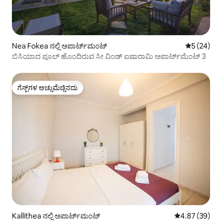
Nea Fokea ನಲ್ಲಿ ಅಪಾರ್ಟ್‌ಮಂಟ್
5 ರಲ್ಲಿ 5 ಸರ
5 (24)
ಬಿಸಿಯಾದ ಪೂಲ್ ಹೊಂದಿರುವ ಸೀ ವಿಂಡ್ ಐಷಾರಾಮಿ ಅಪಾರ್ಟ್‌ಮೆಂಟ್ 3
ಗೆಸ್ಟ್‌ಗಳ ಅಚ್ಚುಮೆಚ್ಚಿನದು
ಗೆಸ್ಟ್‌ಗಳ ಅಚ್ಚುಮೆಚ್ಚಿನದು
Kallithea ನಲ್ಲಿ ಅಪಾರ್ಟ್‌ಮಂಟ್
5 ರಲ್ಲಿ 4.87 ಸರ
4.87 (39)