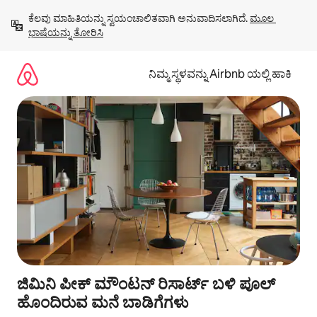
ವಿಷಯಕ್ಕೆ
ಕೆಲವು ಮಾಹಿತಿಯನ್ನು ಸ್ವಯಂಚಾಲಿತವಾಗಿ ಅನುವಾದಿಸಲಾಗಿದೆ. 
ಮೂಲ 
ಹೋಗಿ
ಭಾಷೆಯನ್ನು ತೋರಿಸಿ
ನಿಮ್ಮ ಸ್ಥಳವನ್ನು Airbnb ಯಲ್ಲಿ ಹಾಕಿ
ಜಿಮಿನಿ ಪೀಕ್ ಮೌಂಟನ್ ರಿಸಾರ್ಟ್ ಬಳಿ ಪೂಲ್
ಹೊಂದಿರುವ ಮನೆ ಬಾಡಿಗೆಗಳು