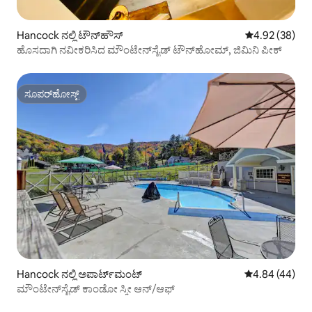
Hancock ನಲ್ಲಿ ಟೌನ್‌ಹೌಸ್
5 ರಲ್ಲಿ 4.92 ಸರ
4.92 (38)
ಹೊಸದಾಗಿ ನವೀಕರಿಸಿದ ಮೌಂಟೇನ್‌ಸೈಡ್ ಟೌನ್‌ಹೋಮ್, ಜಿಮಿನಿ ಪೀಕ್
ಸೂಪರ್‌ಹೋಸ್ಟ್
ಸೂಪರ್‌ಹೋಸ್ಟ್
Hancock ನಲ್ಲಿ ಅಪಾರ್ಟ್‌ಮಂಟ್
5 ರಲ್ಲಿ 4.84 ಸರ
4.84 (44)
ಮೌಂಟೇನ್‌ಸೈಡ್ ಕಾಂಡೋ ಸ್ಕೀ ಆನ್/ಆಫ್