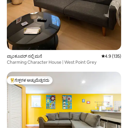
ವ್ಯಾಂಕೂವರ್ ನಲ್ಲಿ ಮನೆ
5 ರಲ್ಲಿ 4.9 ಸರಾ
4.9 (135)
Charming Character House | West Point Grey
ಗೆಸ್ಟ್‌ಗಳ ಅಚ್ಚುಮೆಚ್ಚಿನದು
ಗೆಸ್ಟ್‌ಗಳಿಗೆ ಅತಿ ಹೆಚ್ಚು ಅಚ್ಚುಮೆಚ್ಚಿನದು