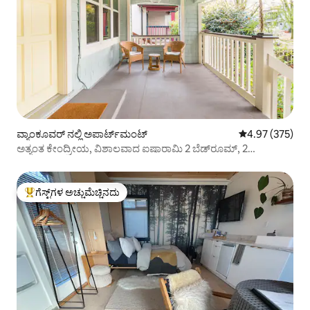
ವ್ಯಾಂಕೂವರ್ ನಲ್ಲಿ ಅಪಾರ್ಟ್‌ಮಂಟ್
5 ರಲ್ಲಿ 4.97 ಸರಾ
4.97 (375)
ಅತ್ಯಂತ ಕೇಂದ್ರೀಯ, ವಿಶಾಲವಾದ ಐಷಾರಾಮಿ 2 ಬೆಡ್‌ರೂಮ್, 2
ಬಾತ್‌ರೂಮ್
ಗೆಸ್ಟ್‌ಗಳ ಅಚ್ಚುಮೆಚ್ಚಿನದು
ಗೆಸ್ಟ್‌ಗಳಿಗೆ ಅತಿ ಹೆಚ್ಚು ಅಚ್ಚುಮೆಚ್ಚಿನದು