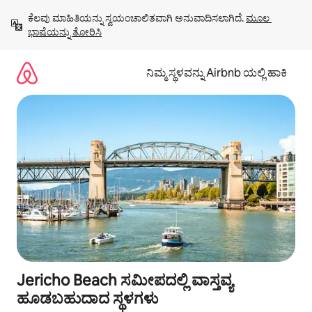
ವಿಷಯಕ್ಕೆ
ಕೆಲವು ಮಾಹಿತಿಯನ್ನು ಸ್ವಯಂಚಾಲಿತವಾಗಿ ಅನುವಾದಿಸಲಾಗಿದೆ. 
ಮೂಲ 
ಹೋಗಿ
ಭಾಷೆಯನ್ನು ತೋರಿಸಿ
ನಿಮ್ಮ ಸ್ಥಳವನ್ನು Airbnb ಯಲ್ಲಿ ಹಾಕಿ
Jericho Beach ಸಮೀಪದಲ್ಲಿ ವಾಸ್ತವ್ಯ
ಹೂಡಬಹುದಾದ ಸ್ಥಳಗಳು