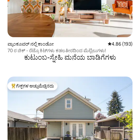
ವ್ಯಾಂಕೂವರ್ ನಲ್ಲಿ ಕಾಂಡೋ
5 ರಲ್ಲಿ 4.86 ಸರಾ
4.86 (193)
70 ರ ಚಿಕ್ - ರೆಟ್ರೊ ಕಿಟ್‌ಗಳು ಕಡಲತೀರದಿಂದ ಮೆಟ್ಟಿಲುಗಳು!
ಕುಟುಂಬ-ಸ್ನೇಹಿ ಮನೆಯ ಬಾಡಿಗೆಗಳು
ಗೆಸ್ಟ್‌ಗಳ ಅಚ್ಚುಮೆಚ್ಚಿನದು
ಗೆಸ್ಟ್‌ಗಳಿಗೆ ಅತಿ ಹೆಚ್ಚು ಅಚ್ಚುಮೆಚ್ಚಿನದು