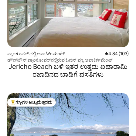
ವ್ಯಾಂಕೂವರ್ ನಲ್ಲಿ ಅಪಾರ್ಟ್‌ಮಂಟ್
5 ರಲ್ಲಿ 4.84 ಸರಾ
4.84 (103)
ಡೌನ್‌ಟೌನ್ ವ್ಯಾಂಕೋವರ್‌ನಲ್ಲಿರುವ ಓಷನ್ ವ್ಯೂ ಅಪಾರ್ಟ್‌ಮೆಂಟ್
Jericho Beach ಬಳಿ ಇತರ ಉತ್ತಮ ಐಷಾರಾಮಿ
ರಜಾದಿನದ ಬಾಡಿಗೆ ವಸತಿಗಳು
ಗೆಸ್ಟ್‌ಗಳ ಅಚ್ಚುಮೆಚ್ಚಿನದು
ಗೆಸ್ಟ್‌ಗಳಿಗೆ ಅತಿ ಹೆಚ್ಚು ಅಚ್ಚುಮೆಚ್ಚಿನದು