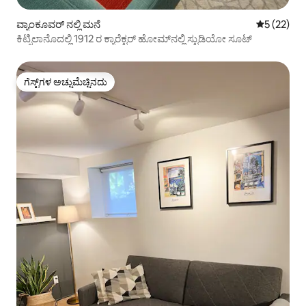
ವ್ಯಾಂಕೂವರ್ ನಲ್ಲಿ ಮನೆ
5 ರಲ್ಲಿ 5 ಸರ
5 (22)
ಕಿಟ್ಸಿಲಾನೊದಲ್ಲಿ 1912 ರ ಕ್ಯಾರೆಕ್ಟರ್ ಹೋಮ್‌ನಲ್ಲಿ ಸ್ಟುಡಿಯೋ ಸೂಟ್
ಗೆಸ್ಟ್‌ಗಳ ಅಚ್ಚುಮೆಚ್ಚಿನದು
ಗೆಸ್ಟ್‌ಗಳ ಅಚ್ಚುಮೆಚ್ಚಿನದು