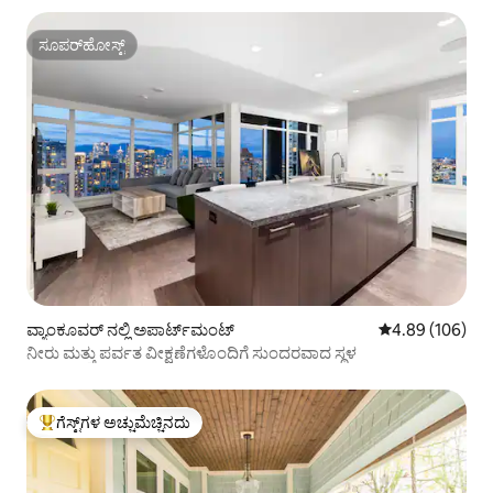
ಸೂಪರ್‌ಹೋಸ್ಟ್
ಸೂಪರ್‌ಹೋಸ್ಟ್
ವ್ಯಾಂಕೂವರ್ ನಲ್ಲಿ ಅಪಾರ್ಟ್‌ಮಂಟ್
5 ರಲ್ಲಿ 4.89 ಸರಾ
4.89 (106)
ನೀರು ಮತ್ತು ಪರ್ವತ ವೀಕ್ಷಣೆಗಳೊಂದಿಗೆ ಸುಂದರವಾದ ಸ್ಥಳ
ಗೆಸ್ಟ್‌ಗಳ ಅಚ್ಚುಮೆಚ್ಚಿನದು
ಗೆಸ್ಟ್‌ಗಳಿಗೆ ಅತಿ ಹೆಚ್ಚು ಅಚ್ಚುಮೆಚ್ಚಿನದು