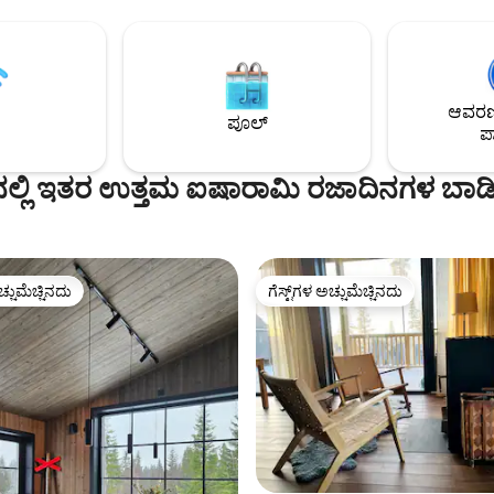
 ತಲುಪಬಹುದು; ಉದಾಹರಣೆಗೆ,
ಹೊರಾಂಗಣ ಗ್ರಿಲ್. ವೈಫೈ. ಬೆಡ್‌ಲೈನ್ ಮತ್ತು
್, ಜಾರ್ವ್ಸೊ, ಹಾರ್ನ್ಸ್‌ಲ್ಯಾಂಡ್ ಮತ್ತು
ಟವೆಲ್‌ಗಳನ್ನು ಸೇರಿಸಲಾಗಿದೆ.
ಡೆನ್. ವಿಹಾರದ ತಾಣಗಳು ಇತ್ಯಾದಿಗಳ ಬಗ್ಗೆ
ೆ ನೀಡಲು ನಾವು ಸಂತೋಷಪಡುತ್ತೇವೆ.
ಸ್ವಾಗತ! ಮಾರ್ಟಿನ್ & Åsa
ಆವರಣದ
ಪೂಲ್
ಪಾ
್ ನಲ್ಲಿ ಇತರ ಉತ್ತಮ ಐಷಾರಾಮಿ ರಜಾದಿನಗಳ ಬಾ
ಚ್ಚುಮೆಚ್ಚಿನದು
ಗೆಸ್ಟ್‌ಗಳ ಅಚ್ಚುಮೆಚ್ಚಿನದು
ಚ್ಚುಮೆಚ್ಚಿನದು
ಗೆಸ್ಟ್‌ಗಳ ಅಚ್ಚುಮೆಚ್ಚಿನದು