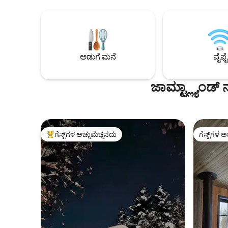
ಆನಂದಿಸಿ. ಕ್ಲೋವ್‌ಶೋವನ್ನು "ಸ್ವೀಡನ್‌ನ ಅತ್ಯಂತ
ಸುಲಭವಾಗಿ
ಸುಂದರವಾದ ಹಳ್ಳಿ" ಎಂದು ಗೊತ್ತುಪಡಿಸಲಾಗಿದೆ ಮತ್ತು
ಹುಡಿಕ್‌ಸ್ವಾಲ
ಇದನ್ನು "ಸ್ಕೀಯರ್ಸ್ ಸ್ಕೀ ರೆಸಾರ್ಟ್" ಎಂದು
ಡೆಲೆನ್‌ಬೈಗ್
ಕರೆಯಲಾಗುತ್ತದೆ. ಅದೇ ಲಿಫ್ಟ್ ಕಾರ್ಡ್ ವೆಮ್‌ಡಾಲೆನ್‌ನ
ನಿಮಗೆ ಸಲಹ
ನಾಲ್ಕು ಸ್ಕೀ ಪ್ರದೇಶಗಳಿಗೆ 35 ಲಿಫ್ಟ್‌ಗಳು ಮತ್ತು 58
ಸು
ಇಳಿಜಾರುಗಳಿಗೆ ಅನ್ವಯಿಸುತ್ತದೆ. ಸ್ಕೀ ಪ್ರದೇಶ,
ಅಡುಗೆ ಮನೆ
ವೈಫೈ
ರೆಸ್ಟೋರೆಂಟ್‌ಗಳು, ಕ್ರೀಡಾ ಅಂಗಡಿಗಳು ಮತ್ತು
ಜೆಟ್ಟಿಗಳೊಂದಿಗೆ ಸ್ಪಷ್ಟವಾದ ಈಜು ಸರೋವರದ ಹತ್ತಿರ
ಶಾಂತ ಸ್ಥಳ.
ಜಾಮ್ಟ್ಲ್ಯಾಂಡ
ಗೆಸ್ಟ್‌ಗಳ ಅಚ್ಚುಮೆಚ್ಚಿನದು
ಗೆಸ್ಟ್‌ಗಳ ಅ
ಗೆಸ್ಟ್‌ಗಳಿಗೆ ಅತಿ ಹೆಚ್ಚು ಅಚ್ಚುಮೆಚ್ಚಿನದು
ಗೆಸ್ಟ್‌ಗಳ ಅ