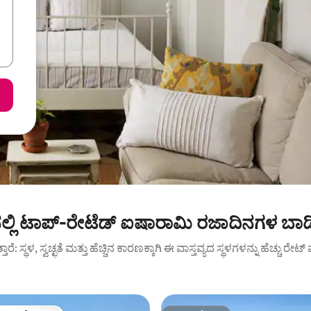
 ನಲ್ಲಿ ಟಾಪ್-ರೇಟೆಡ್ ಐಷಾರಾಮಿ ರಜಾದಿನಗಳ ಬ
ುತ್ತಾರೆ: ಸ್ಥಳ, ಸ್ವಚ್ಛತೆ ಮತ್ತು ಹೆಚ್ಚಿನ ಕಾರಣಕ್ಕಾಗಿ ಈ ವಾಸ್ತವ್ಯದ ಸ್ಥಳಗಳನ್ನು ಹೆಚ್ಚು ರೇ