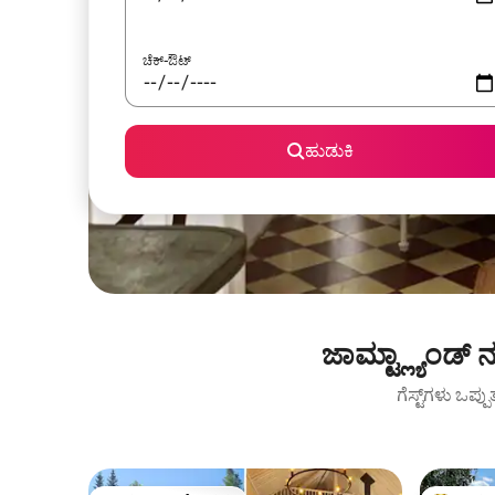
ಚೆಕ್-ಔಟ್
ಹುಡುಕಿ
ಜಾಮ್ಟ್ಲ್ಯಾಂಡ್
ಗೆಸ್ಟ್‌ಗಳು ಒಪ್ಪ