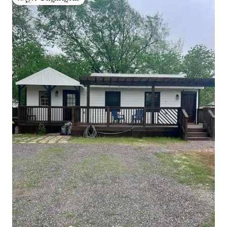
ಗೆಸ್ಟ್‌ಗಳ ಅಚ್ಚುಮೆಚ್ಚಿನದು