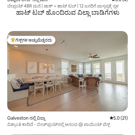
ಬೇಫ್ರಂಟ್ 4BR ಮನೆ | ಡಾಕ್ + ಹಾಟ್ ಟಬ್ | 12 ಜನರಿಗೆ ವಾಸ್ತವ್ಯಕ್ಕೆ ಸ್ಥಳ
ಹಾಟ್ ಟಬ್ ಹೊಂದಿರುವ ವಿಲ್ಲಾ ಬಾಡಿಗೆಗಳು
ಗೆಸ್ಟ್‌ಗಳ ಅಚ್ಚುಮೆಚ್ಚಿನದು
ಗೆಸ್ಟ್‌ಗಳಿಗೆ ಅತಿ ಹೆಚ್ಚು ಅಚ್ಚುಮೆಚ್ಚಿನದು
Galveston ನಲ್ಲಿ ವಿಲ್ಲಾ
5 ರಲ್ಲಿ 5.0 ಸ
5.0 (21)
ವಿಶ್ರಾಂತಿ ಕಾದಿದೆ - ಬೀಚ್‌ಫ್ರಂಟ್‌ನಲ್ಲಿ ಆನಂದ @ ಪಾಯಿಂಟ್ ವೆಸ್ಟ್