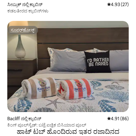
ಸೀಬ್ರುಕ್ ನಲ್ಲಿ ಕ್ಯಾಬಿನ್
5 ರಲ್ಲಿ 4.93 ಸರ
4.93 (27)
ಕಡಲತೀರದ ಕ್ಯಾಬಿನ್‌ಗಳು
ಸೂಪರ್‌ಹೋಸ್ಟ್
ಸೂಪರ್‌ಹೋಸ್ಟ್
Bacliff ನಲ್ಲಿ ಕ್ಯಾಬಿನ್
5 ರಲ್ಲಿ 4.91 ಸರ
4.91 (86)
ಕಿಂಗ್ ಪೂಲ್‌ಸೈಡ್: ಬಟ್ಟೆ ಐಚ್ಛಿಕ ಬಿಸಿಯಾದ ಪೂಲ್
ಹಾಟ್ ಟಬ್ ಹೊಂದಿರುವ ಇತರ ರಜಾದಿನದ