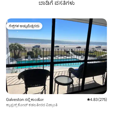
ಬಾಡಿಗೆ ವಸತಿಗಳು
ಗೆಸ್ಟ್‌ಗಳ ಅಚ್ಚುಮೆಚ್ಚಿನದು
ಗೆಸ್ಟ್‌ಗಳ ಅಚ್ಚುಮೆಚ್ಚಿನದು
Galveston ನಲ್ಲಿ ಕಾಂಡೋ
5 ರಲ್ಲಿ 4.83 ಸರಾ
4.83 (275)
ಕ್ಯಾಪ್ಟನ್ಸ್ ಕೋವ್ ಕಡಲತೀರದ ವಿಶ್ರಾಂತಿ