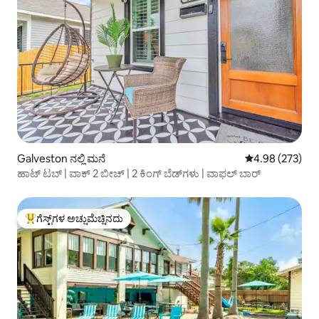
Galveston ನಲ್ಲಿ ಮನೆ
5 ರಲ್ಲಿ 4.98 ಸರಾ
4.98 (273)
ಹಾಟ್ ಟಬ್ | ವಾಕ್ 2 ಬೀಚ್ | 2 ಕಿಂಗ್ ಬೆಡ್‌ಗಳು | ವಾಫಲ್ ಬಾರ್
ಗೆಸ್ಟ್‌ಗಳ ಅಚ್ಚುಮೆಚ್ಚಿನದು
ಗೆಸ್ಟ್‌ಗಳಿಗೆ ಅತಿ ಹೆಚ್ಚು ಅಚ್ಚುಮೆಚ್ಚಿನದು