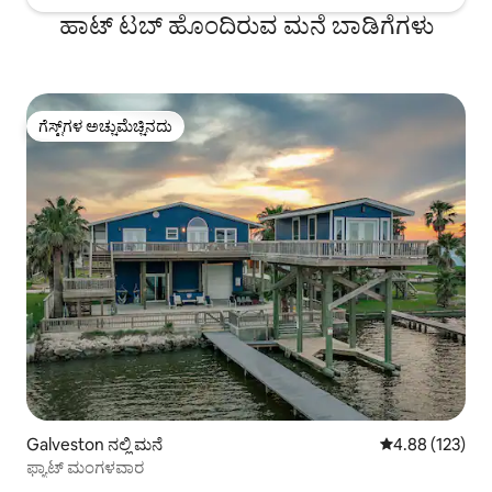
ಹಾಟ್ ಟಬ್ ಹೊಂದಿರುವ ಮನೆ ಬಾಡಿಗೆಗಳು
ಗೆಸ್ಟ್‌ಗಳ ಅಚ್ಚುಮೆಚ್ಚಿನದು
ಗೆಸ್ಟ್‌ಗಳ ಅಚ್ಚುಮೆಚ್ಚಿನದು
Galveston ನಲ್ಲಿ ಮನೆ
5 ರಲ್ಲಿ 4.88 ಸರಾ
4.88 (123)
ಫ್ಯಾಟ್ ಮಂಗಳವಾರ