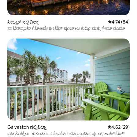
ಸೀಬ್ರುಕ್ ನಲ್ಲಿ ವಿಲ್ಲಾ
5 ರಲ್ಲಿ 4.74 ಸರ
4.74 (84)
ವಾಟರ್‌ಫ್ರಂಟ್ ಗೆಟ್‌ಅವೇ ಹೀಟೆಡ್ ಪೂಲ್+ಜಕುಝಿ ಮತ್ತು ಗೇಮ್ ರೂಮ್
Galveston ನಲ್ಲಿ ವಿಲ್ಲಾ
5 ರಲ್ಲಿ 4.62 ಸರ
4.62 (29)
ಏಡಿ ತೊಟ್ಟಿಲು! ಕಡಲತೀರದ ರೆಸಾರ್ಟ್! ಬಿಸಿ ಮಾಡಿದ ಪೂಲ್, ಹಾಟ್ ಟಬ್!