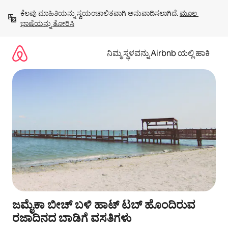
ವಿಷಯಕ್ಕೆ
ಕೆಲವು ಮಾಹಿತಿಯನ್ನು ಸ್ವಯಂಚಾಲಿತವಾಗಿ ಅನುವಾದಿಸಲಾಗಿದೆ. 
ಮೂಲ 
ಹೋಗಿ
ಭಾಷೆಯನ್ನು ತೋರಿಸಿ
ನಿಮ್ಮ ಸ್ಥಳವನ್ನು Airbnb ಯಲ್ಲಿ ಹಾಕಿ
ಜಮೈಕಾ ಬೀಚ್ ಬಳಿ ಹಾಟ್ ಟಬ್ ಹೊಂದಿರುವ
ರಜಾದಿನದ ಬಾಡಿಗೆ ವಸತಿಗಳು