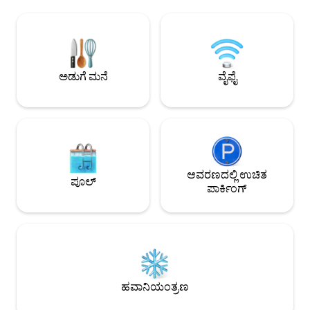
ಮನೆಯು 3 ಬೆಡ್‌ರೂಮ್‌
ಅನುಮೋದಿತ ನಾಯಿಗಳು, 40 ಪೌಂಡ್‌ಗಳಿಗಿಂತ
ಬೋನಸ್ 4ನೇ ಬೆಡ್‌ರೂಮ
ಕಡಿಮೆ! 1ನೇ ಸಾಕುಪ್ರಾಣಿಗೆ $100, 2ನೇ ಸಾಕುಪ್ರಾಣಿಗೆ
ಬಾತ್‌ರೂಮ್‌ಗಳು ವಿಶ
$150 ಜೊತೆಗೆ ತೆರಿಗೆ. 🐬 ಜಮೈಕಾ ಬೀಚ್ ಪೂಲ್-
ಸ್ಥಳ, ಪ್ರತಿ ಕೋಣೆಯಲ್ಲಿ 
ಬೇಸಿಗೆಯಲ್ಲಿ ತೆರೆದಿರುತ್ತದೆ!
ಪಾಂಗ್, ಕಯಾಕ್‌ಗಳನ್ನು
ಮೀನುಗಾರಿಕೆ (ನೀರೊಳಗ
ಅಡುಗೆ ಮನೆ
ವೈಫೈ
ಆಟಗಳು, 8 ವ್ಯಕ್ತಿಗಳ ಹ
ಮುಖಮಂಟಪಗಳಲ್ಲಿ ಫ್ಯಾನ
ಬೀಚ್ ಆಟಿಕೆಗಳನ್ನು ಹೊ
ಆವರಣದಲ್ಲಿ ಉಚಿತ
ಪೂಲ್
ಪಾರ್ಕಿಂಗ್
ಹವಾನಿಯಂತ್ರಣ