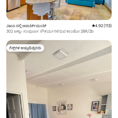
Jaco ನಲ್ಲಿ ಅಪಾರ್ಟ್‌ಮಂಟ್
5 ರಲ್ಲಿ 4.92 ಸರಾ
4.92 (113)
302 ಅಕ್ವಾ- ಸಂಪೂರ್ಣ ಸೌಕರ್ಯಗಳಿರುವ ಕಾಂಡೋ 2BR/2b
ಗೆಸ್ಟ್‌ಗಳ ಅಚ್ಚುಮೆಚ್ಚಿನದು
ಗೆಸ್ಟ್‌ಗಳ ಅಚ್ಚುಮೆಚ್ಚಿನದು