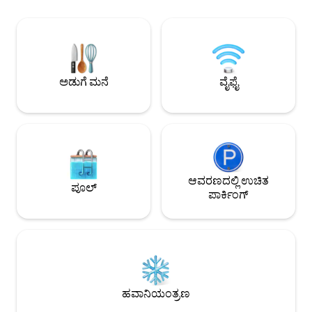
ಭದ್ರತೆಯೊಂದಿಗೆ ಗೇಟೆಡ್ ಕಾಂಪ್ಲೆಕ್ಸ್. ಜಾಕೋದಲ್ಲಿ
ವಿಹಂಗಮ ಸಮುದ್ರ ವೀಕ
ಮತ್ತು ಅದರ ಸುತ್ತಮುತ್ತಲೂ ಮಾಡಲು ಸಾಕಷ್ಟು
ಬಾಲ್ಕನಿಗಳು, ಪೂಲ್ ಟೇ
ಚಟುವಟಿಕೆಗಳಿವೆ, ವಿಶ್ವ ದರ್ಜೆಯ ಮೀನುಗಾರಿಕೆ ಮತ್ತು
ಇಂಟರ್ನೆಟ್‌ನ ಸೌಕರ್ಯ
ಸರ್ಫಿಂಗ್‌ನಿಂದ ಹಿಡಿದು ಮಳೆಕಾಡು ಜಲಪಾತದ
ಬೀಚ್ ಪ್ರವೇಶ, ಸಮುದ್
ಹೈಕ್‌ಗಳು, ATV ಪ್ರವಾಸಗಳು, ವೈಟ್‌ವಾಟರ್
ಪೂಲ್ ಮತ್ತು ನಡೆದುಕ
ರಾಫ್ಟಿಂಗ್ ಮತ್ತು ಜಿಪ್ ಲೈನಿಂಗ್ ಇತ್ಯಾದಿ ಎಲ್ಲವೂ ಇವೆ.
ಸಾಂದರ್ಭಿಕ ಶಬ್ದ, ನಿರ
ಅಡುಗೆ ಮನೆ
ವೈಫೈ
ಪುರಾ ವಿಡಾ ಅತ್ಯುತ್ತಮವಾಗಿದೆ!!
ಅಡಚಣೆಗಳು ಸಂಭವಿಸಬ
ಹೋಸ್ಟ್‌ನ ನಿಯಂತ್ರಣಕ್
ಆವರಣದಲ್ಲಿ ಉಚಿತ
ಪೂಲ್
ಪಾರ್ಕಿಂಗ್
ಹವಾನಿಯಂತ್ರಣ