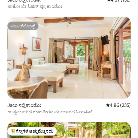
ಜಾಕೋ ಬೇ ಓಷನ್ ವ್ಯೂ ಕಾಂಡೋ
ಸೂಪರ್‌ಹೋಸ್ಟ್
ಸೂಪರ್‌ಹೋಸ್ಟ್
Jaco ನಲ್ಲಿ ಕಾಂಡೋ
5 ರಲ್ಲಿ 4.86 ಸರಾ
4.86 (235)
ಉಷ್ಣವಲಯದ ಕಡಲತೀರದ ಮುಂಭಾಗದ ಓಯಸಿಸ್
ಗೆಸ್ಟ್‌ಗಳ ಅಚ್ಚುಮೆಚ್ಚಿನದು
ಗೆಸ್ಟ್‌ಗಳಿಗೆ ಅತಿ ಹೆಚ್ಚು ಅಚ್ಚುಮೆಚ್ಚಿನದು