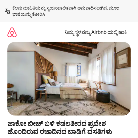
ವಿಷಯಕ್ಕೆ
ಕೆಲವು ಮಾಹಿತಿಯನ್ನು ಸ್ವಯಂಚಾಲಿತವಾಗಿ ಅನುವಾದಿಸಲಾಗಿದೆ. 
ಮೂಲ 
ಹೋಗಿ
ಭಾಷೆಯನ್ನು ತೋರಿಸಿ
ನಿಮ್ಮ ಸ್ಥಳವನ್ನು Airbnb ಯಲ್ಲಿ ಹಾಕಿ
ಜಾಕೋ ಬೀಚ್ ಬಳಿ ಕಡಲತೀರದ ಪ್ರವೇಶ
ಹೊಂದಿರುವ ರಜಾದಿನದ ಬಾಡಿಗೆ ವಸತಿಗಳು