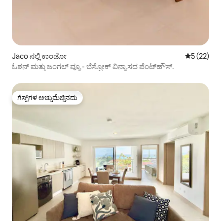
Jaco ನಲ್ಲಿ ಕಾಂಡೋ
5 ರಲ್ಲಿ 5 ಸರ
5 (22)
ಓಶನ್ ಮತ್ತು ಜಂಗಲ್ ವ್ಯೂ - ಬೆಸ್ಪೋಕ್ ವಿನ್ಯಾಸದ ಪೆಂಟ್‌ಹೌಸ್.
ಗೆಸ್ಟ್‌ಗಳ ಅಚ್ಚುಮೆಚ್ಚಿನದು
ಗೆಸ್ಟ್‌ಗಳ ಅಚ್ಚುಮೆಚ್ಚಿನದು