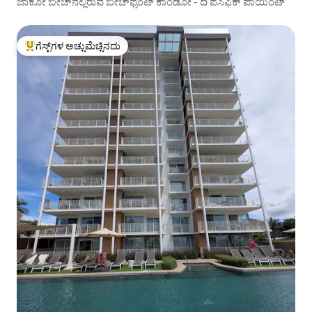
ಜಾಕೋ ಬೀಚ್‌ನಲ್ಲಿರುವ ಬೀಚ್‌ಫ್ರಂಟ್ ಕಾಂಡೋ - ದಿ ಪೆಸಿಫಿಕ್ ಪಾಯಿಂಟ್
ಗೆಸ್ಟ್‌ಗಳ ಅಚ್ಚುಮೆಚ್ಚಿನದು
ಗೆಸ್ಟ್‌ಗಳಿಗೆ ಅತಿ ಹೆಚ್ಚು ಅಚ್ಚುಮೆಚ್ಚಿನದು