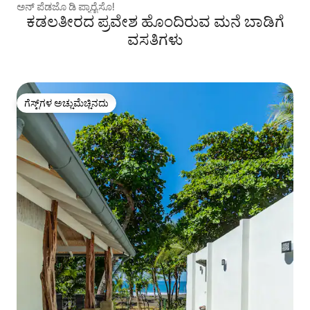
ಅನ್ ಪೆಡಜೊ ಡಿ ಪ್ಯಾರೈಸೊ!
ಕಡಲತೀರದ ಪ್ರವೇಶ ಹೊಂದಿರುವ ಮನೆ ಬಾಡಿಗೆ
ವಸತಿಗಳು
ಗೆಸ್ಟ್‌ಗಳ ಅಚ್ಚುಮೆಚ್ಚಿನದು
ಗೆಸ್ಟ್‌ಗಳ ಅಚ್ಚುಮೆಚ್ಚಿನದು