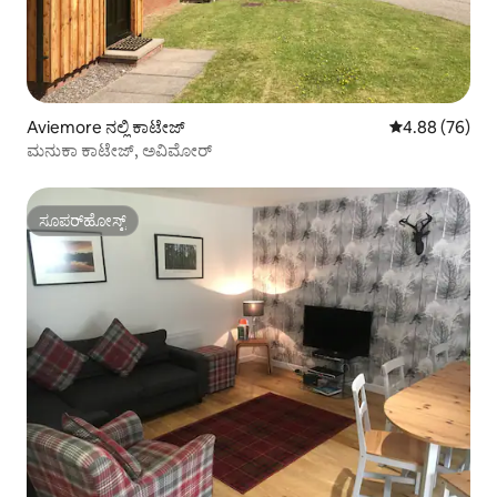
Aviemore ನಲ್ಲಿ ಕಾಟೇಜ್
5 ರಲ್ಲಿ 4.88 ಸರ
4.88 (76)
ಮನುಕಾ ಕಾಟೇಜ್, ಅವಿಮೋರ್
ಸೂಪರ್‌ಹೋಸ್ಟ್
ಸೂಪರ್‌ಹೋಸ್ಟ್