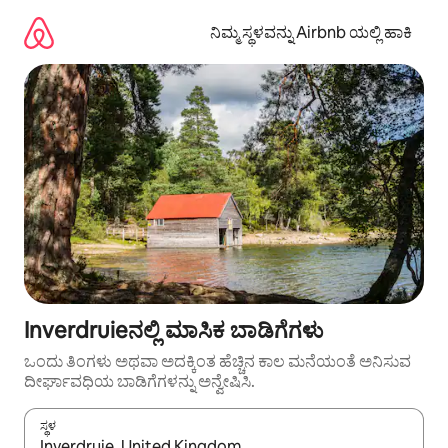
ವಿಷಯಕ್ಕೆ
ಹೋಗಿ
ನಿಮ್ಮ ಸ್ಥಳವನ್ನು Airbnb ಯಲ್ಲಿ ಹಾಕಿ
Inverdruieನಲ್ಲಿ ಮಾಸಿಕ ಬಾಡಿಗೆಗಳು
ಒಂದು ತಿಂಗಳು ಅಥವಾ ಅದಕ್ಕಿಂತ ಹೆಚ್ಚಿನ ಕಾಲ ಮನೆಯಂತೆ ಅನಿಸುವ
ದೀರ್ಘಾವಧಿಯ ಬಾಡಿಗೆಗಳನ್ನು ಅನ್ವೇಷಿಸಿ.
ಸ್ಥಳ
ಫಲಿತಾಂಶಗಳು ಲಭ್ಯವಿರುವಾಗ, ಅಪ್ ಮತ್ತು ಡೌನ್ ಬಾಣದ ಕೀಲಿಗಳೊಂದಿಗೆ ನ್ಯಾವಿಗೇಟ