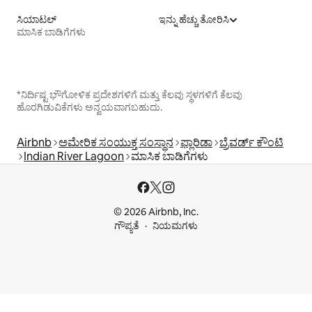
ಸಿಯಾಟಲ್
ಇನ್ನು ಹೆಚ್ಚು ತೋರಿಸಿ
ಮಾಸಿಕ ಬಾಡಿಗೆಗಳು
*ನಿರ್ದಿಷ್ಟ ಭೌಗೋಳಿಕ ಪ್ರದೇಶಗಳಿಗೆ ಮತ್ತು ಕೆಲವು ಸ್ಥಳಗಳಿಗೆ ಕೆಲವು
ಹೊರಗಿಡುವಿಕೆಗಳು ಅನ್ವಯವಾಗಬಹುದು.
Airbnb
ಅಮೇರಿಕ ಸಂಯುಕ್ತ ಸಂಸ್ಥಾನ
ಫ್ಲಾರಿಡಾ
ಬ್ರೆವರ್ಡ್ ಕೌಂಟಿ
Indian River Lagoon
ಮಾಸಿಕ ಬಾಡಿಗೆಗಳು
© 2026 Airbnb, Inc.
ಗೌಪ್ಯತೆ
ನಿಯಮಗಳು