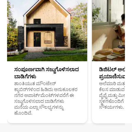
ಸಂಪೂರ್ಣವಾಗಿ ಸಜ್ಜುಗೊಳಿಸಲಾದ
ಡಿಜಿಟಲ್ ಅಲೆಮಾ
ಬಾಡಿಗೆಗಳು
ಪ್ರಯಾಣಿಸುವ ವೃತ
ಶಾಂತಿಯುತ ಮೌಂಟೇನ್
ಅಲೆಮಾರಿ ಮತ್ತು ದೂ
ಕ್ಯಾಬಿನ್‌ಗಳಿಂದ ಹಿಡಿದು ಅನುಕೂಲಕರ
ಕೆಲಸ ಮಾಡುವ ಪ್ರೊ
ನಗರ ಅಪಾರ್ಟ್‌ಮೆಂಟ್‌ಗಳವರೆಗೆ ಈ
ವೈಫೈ ಮತ್ತು ಮೀಸ
ಸಜ್ಜುಗೊಳಿಸಲಾದ ಬಾಡಿಗೆಗಳು
ಸ್ಥಳಗಳೊಂದಿಗೆ 
ಮನೆಯ ಎಲ್ಲಾ ಸೌಲಭ್ಯಗಳನ್ನು
ಸೌಕರ್ಯಗಳು.
ಹೊಂದಿವೆ.