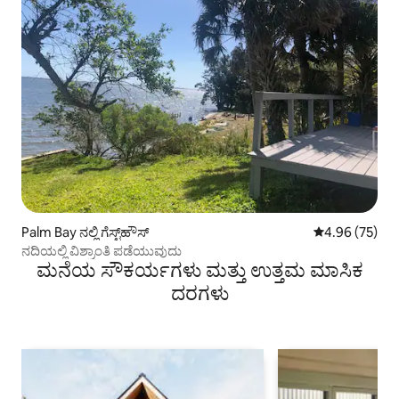
Palm Bay ನಲ್ಲಿ ಗೆಸ್ಟ್‌ಹೌಸ್
5 ರಲ್ಲಿ 4.96 ಸರ
4.96 (75)
ನದಿಯಲ್ಲಿ ವಿಶ್ರಾಂತಿ ಪಡೆಯುವುದು
ಮನೆಯ ಸೌಕರ್ಯಗಳು ಮತ್ತು ಉತ್ತಮ ಮಾಸಿಕ
ದರಗಳು