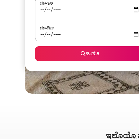
ಚೆಕ್-ಇನ್
ಚೆಕ್-ಔಟ್
ಹುಡುಕಿ
ಇಲೊಯ್ಲೊ ನ