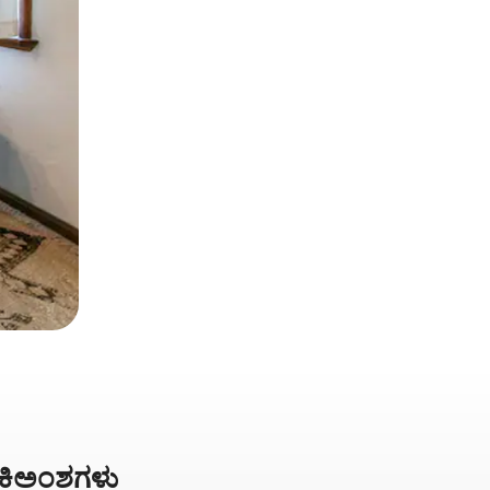
ಅಂಕಿಅಂಶಗಳು