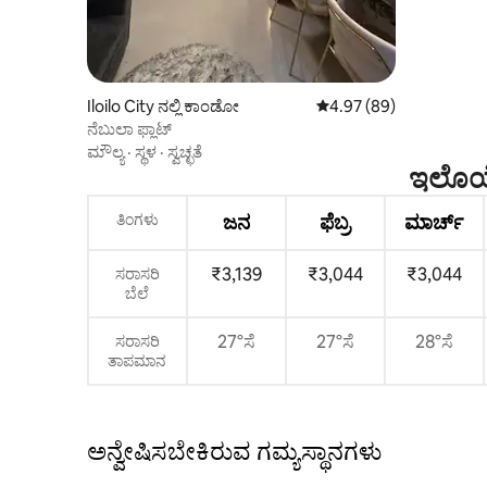
Iloilo City ನಲ್ಲಿ ಕಾಂಡೋ
5 ರಲ್ಲಿ 4.97 ಸರಾಸರಿ ರೇಟಿಂ
4.97 (89)
ನೆಬುಲಾ ಫ್ಲಾಟ್
ಮೌಲ್ಯ
·
ಸ್ಥಳ
·
ಸ್ವಚ್ಛತೆ
ಇಲೊಯ್
ತಿಂಗಳು
ಜನ
ಫೆಬ್ರ
ಮಾರ್ಚ್
₹3,139
₹3,044
₹3,044
ಸರಾಸರಿ
ಬೆಲೆ
27°ಸೆ
27°ಸೆ
28°ಸೆ
ಸರಾಸರಿ
ತಾಪಮಾನ
ಅನ್ವೇಷಿಸಬೇಕಿರುವ ಗಮ್ಯಸ್ಥಾನಗಳು