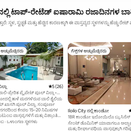
ಲ್ಲಿ ಟಾಪ್-ರೇಟೆಡ್ ಐಷಾರಾಮಿ ರಜಾದಿನಗಳ ಬ
ುತ್ತಾರೆ: ಸ್ಥಳ, ಸ್ವಚ್ಛತೆ ಮತ್ತು ಹೆಚ್ಚಿನ ಕಾರಣಕ್ಕಾಗಿ ಈ ವಾಸ್ತವ್ಯದ ಸ್ಥಳಗಳನ್ನು ಹೆಚ್ಚು ರೇ
ಳ ಅಚ್ಚುಮೆಚ್ಚಿನದು
ಗೆಸ್ಟ್‌ಗಳ ಅಚ್ಚುಮೆಚ್ಚಿನದು
ೆ ಅತಿ ಹೆಚ್ಚು ಅಚ್ಚುಮೆಚ್ಚಿನದು
ಗೆಸ್ಟ್‌ಗಳ ಅಚ್ಚುಮೆಚ್ಚಿನದು
ಿಲ್ಲಾ
5 ರಲ್ಲಿ 5 ಸರಾಸರಿ ರೇಟಿಂಗ್, 26 ವಿಮರ್ಶೆಗಳು
5 (26)
ಿ-ಪ್ರೇರಿತ ಪ್ರೈವೇಟ್ ಪೂಲ್ ವಿಲ್ಲಾ •
ಲೋ
ಲ್ಲಿ ತಾಳೆ ಮರಗಳಿರುವ ಬಾಲಿ ಶೈಲಿಯ
್ ಖಾಸಗಿ ಪೂಲ್ ವಿಲ್ಲಾ. ಸಂಪೂರ್ಣ
, ನಗರದಿಂದ ಕೇವಲ 15–20 ನಿಮಿಷಗಳ
Iloilo City ನಲ್ಲಿ ಕಾಂಡೋ
5
ುಟುಂಬ ವಾಸ್ತವ್ಯಗಳಿಗೆ ಮತ್ತು ವಿಶ್ರಾಂತಿಯ
1BR ಕಾಂಡೋ ಇಲೋಯಿಲೊ ಬ್ಯುಸಿನೆಸ್ 
ಸೂಕ್ತವಾದ, ಕಾರಂಜಿ ಮತ್ತು ರಾತ್ರಿ
ಂಬ
·
ಒಳಾಂಗಣ ಸ್ಥಳಗಳು
ಸೇಂಟ್ ಡೊಮಿನಿಕ್ ಯಾವಾಗಲೂ ಅಲ್ಪ
ಿಗೆ ಸುಂದರವಾದ ಖಾಸಗಿ ಪೂಲ್ ಅನ್ನು
ಮತ್ತು ದೀರ್ಘಾವಧಿಯ ವಾಸ್ತವ್ಯಕ್ಕಾಗಿ ಗರಿಷ್ಠ 4 