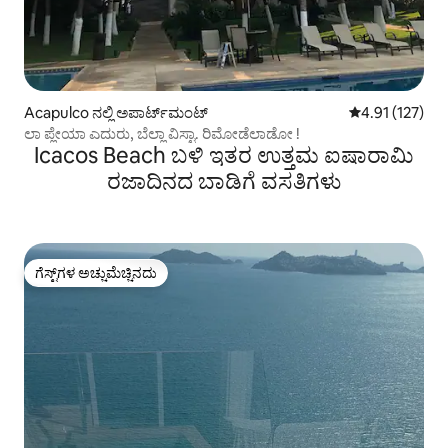
Acapulco ನಲ್ಲಿ ಅಪಾರ್ಟ್‌ಮಂಟ್
5 ರಲ್ಲಿ 4.91 ಸರಾ
4.91 (127)
ಲಾ ಪ್ಲೇಯಾ ಎದುರು, ಬೆಲ್ಲಾ ವಿಸ್ಟಾ. ರಿಮೋಡೆಲಾಡೋ !
Icacos Beach ಬಳಿ ಇತರ ಉತ್ತಮ ಐಷಾರಾಮಿ
ರಜಾದಿನದ ಬಾಡಿಗೆ ವಸತಿಗಳು
ಗೆಸ್ಟ್‌ಗಳ ಅಚ್ಚುಮೆಚ್ಚಿನದು
ಗೆಸ್ಟ್‌ಗಳ ಅಚ್ಚುಮೆಚ್ಚಿನದು