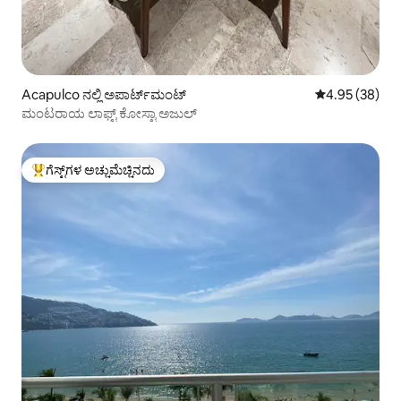
Acapulco ನಲ್ಲಿ ಅಪಾರ್ಟ್‌ಮಂಟ್
5 ರಲ್ಲಿ 4.95 ಸರ
4.95 (38)
ಮಂಟರಾಯ ಲಾಫ್ಟ್ ಕೋಸ್ಟಾ ಅಜುಲ್
ಗೆಸ್ಟ್‌ಗಳ ಅಚ್ಚುಮೆಚ್ಚಿನದು
ಗೆಸ್ಟ್‌ಗಳಿಗೆ ಅತಿ ಹೆಚ್ಚು ಅಚ್ಚುಮೆಚ್ಚಿನದು