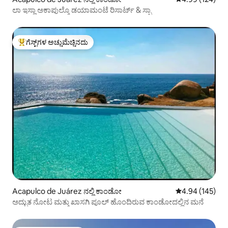
ಲಾ ಇಸ್ಲಾ ಅಕಾಪುಲ್ಕೊ ಡಯಾಮಂಟೆ ರಿಸಾರ್ಟ್ & ಸ್ಪಾ
ಗೆಸ್ಟ್‌ಗಳ ಅಚ್ಚುಮೆಚ್ಚಿನದು
ಗೆಸ್ಟ್‌ಗಳಿಗೆ ಅತಿ ಹೆಚ್ಚು ಅಚ್ಚುಮೆಚ್ಚಿನದು
Acapulco de Juárez ನಲ್ಲಿ ಕಾಂಡೋ
5 ರಲ್ಲಿ 4.94 ಸರಾ
4.94 (145)
ಅದ್ಭುತ ನೋಟ ಮತ್ತು ಖಾಸಗಿ ಪೂಲ್ ಹೊಂದಿರುವ ಕಾಂಡೋದಲ್ಲಿನ ಮನೆ