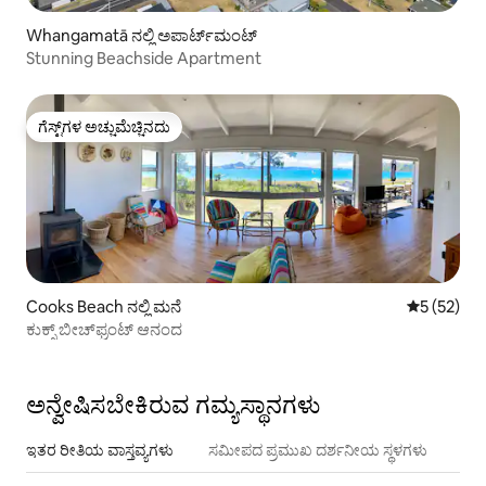
Whangamatā ನಲ್ಲಿ ಅಪಾರ್ಟ್‌ಮಂಟ್
Stunning Beachside Apartment
ಗೆಸ್ಟ್‌ಗಳ ಅಚ್ಚುಮೆಚ್ಚಿನದು
ಗೆಸ್ಟ್‌ಗಳ ಅಚ್ಚುಮೆಚ್ಚಿನದು
Cooks Beach ನಲ್ಲಿ ಮನೆ
5 ರಲ್ಲಿ 5 ಸರ
5 (52)
ಕುಕ್ಸ್ ಬೀಚ್‌ಫ್ರಂಟ್ ಆನಂದ
ಅನ್ವೇಷಿಸಬೇಕಿರುವ ಗಮ್ಯಸ್ಥಾನಗಳು
ಇತರ ರೀತಿಯ ವಾಸ್ತವ್ಯಗಳು
ಸಮೀಪದ ಪ್ರಮುಖ ದರ್ಶನೀಯ ಸ್ಥಳಗಳು