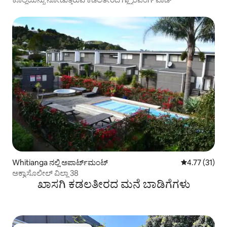
Whitianga ನಲ್ಲಿ ಅಪಾರ್ಟ್‌ಮಂಟ್
5 ರಲ್ಲಿ 4.77 ಸರ
4.77 (31)
ಅಕ್ವಾಸೊಲೀಲ್ ವಿಲ್ಲಾ 38
ಖಾಸಗಿ ಕಡಲತೀರದ ಮನೆ ಬಾಡಿಗೆಗಳು