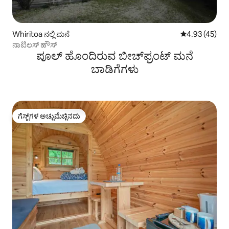
Whiritoa ನಲ್ಲಿ ಮನೆ
5 ರಲ್ಲಿ 4.93 ಸರ
4.93 (45)
ನಾಟಿಲಸ್ ಹೌಸ್
ಪೂಲ್ ಹೊಂದಿರುವ ಬೀಚ್‌‌ಫ್ರಂಟ್ ಮನೆ
ಬಾಡಿಗೆಗಳು
ಗೆಸ್ಟ್‌ಗಳ ಅಚ್ಚುಮೆಚ್ಚಿನದು
ಗೆಸ್ಟ್‌ಗಳ ಅಚ್ಚುಮೆಚ್ಚಿನದು