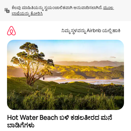
ವಿಷಯಕ್ಕೆ
ಕೆಲವು ಮಾಹಿತಿಯನ್ನು ಸ್ವಯಂಚಾಲಿತವಾಗಿ ಅನುವಾದಿಸಲಾಗಿದೆ. 
ಮೂಲ 
ಹೋಗಿ
ಭಾಷೆಯನ್ನು ತೋರಿಸಿ
ನಿಮ್ಮ ಸ್ಥಳವನ್ನು Airbnb ಯಲ್ಲಿ ಹಾಕಿ
Hot Water Beach ಬಳಿ ಕಡಲತೀರದ ಮನೆ
ಬಾಡಿಗೆಗಳು