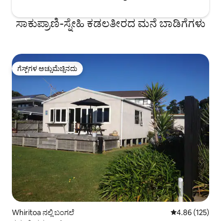
ಸಾಕುಪ್ರಾಣಿ-ಸ್ನೇಹಿ ಕಡಲತೀರದ ಮನೆ ಬಾಡಿಗೆಗಳು
ಗೆಸ್ಟ್‌ಗಳ ಅಚ್ಚುಮೆಚ್ಚಿನದು
ಗೆಸ್ಟ್‌ಗಳ ಅಚ್ಚುಮೆಚ್ಚಿನದು
Whiritoa ನಲ್ಲಿ ಬಂಗಲೆ
5 ರಲ್ಲಿ 4.86 ಸರಾ
4.86 (125)