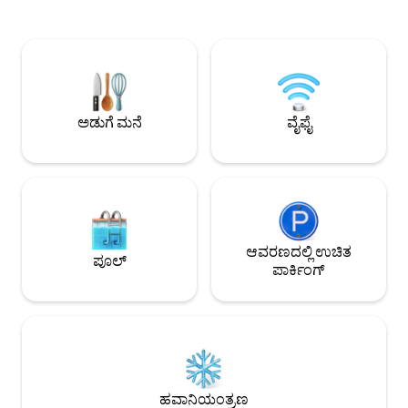
ಮತ್ತು ಕುಟುಂಬ ಮತ್ತು 
ನಿಮಿಷಗಳ ದೂರದಲ್ಲಿ. ಉಬ್ಬರವಿರುವಾಗ, ಈಜು
ಬದುಕಲು ವಿನ್ಯಾಸಗೊಳಿ
ಅಥವಾ ಸೌಮ್ಯವಾದ ಕಯಾಕ್ ಅನ್ನು ಆನಂದಿಸಿ;
ಜಾಗಕ್ಕೆ ಹಿಂತಿರುಗಿ
ಅಥವಾ ನಿಮ್ಮ ಸ್ವಂತ ಮೀನುಗಾರಿಕೆ ರಾಡ್‌ಗಳನ್ನು ತಂದು
ನಡುವೆ ತಡೆರಹಿತ ಸಂಚ
ಬೀಚ್‌ನಲ್ಲಿ ಮೀನು ಹಿಡಿಯಲು ಪ್ರಯತ್ನಿಸಿ. ಥೇಮ್ಸ್/
ಓಪನ್-ಪ್ಲಾನ್ ಲಿವಿಂಗ್ ಸ
ಕೊರೊಮಂಡೆಲ್ ವೆಸ್ಟ್ ಕೋಸ್ಟ್ ಅನ್ನು ಅನ್ವೇಷಿಸಲು
ನಿಧಾನಗತಿಯಿಂದಿರಲು 
ಅಥವಾ ಕೇವಲ ಆರಾಮವಾಗಿ ಕುಳಿತು ಉತ್ತಮ
ಅತ್ಯುತ್ತಮ ಸೌಂದರ್ಯವ
ಪುಸ್ತಕದೊಂದಿಗೆ ವಿಶ್ರಾಂತಿ ಪಡೆಯಲು ಮತ್ತು ಭವ್ಯವಾದ
ಅಡುಗೆ ಮನೆ
ವೈಫೈ
ಸ್ಥಳವಾಗಿದೆ.
ಪಶ್ಚಿಮ ಕರಾವಳಿಯ ಸೂರ್ಯಾಸ್ತಗಳನ್ನು ಆನಂದಿಸಲು
ಉತ್ತಮ ಸ್ಥಳ.
ಆವರಣದಲ್ಲಿ ಉಚಿತ
ಪೂಲ್
ಪಾರ್ಕಿಂಗ್
ಹವಾನಿಯಂತ್ರಣ