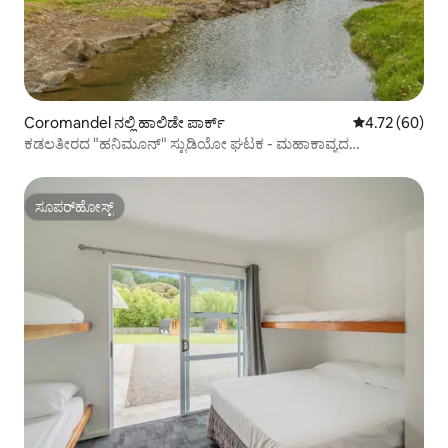
Coromandel ನಲ್ಲಿ ಹಾಲಿಡೇ ಪಾರ್ಕ್
5 ರಲ್ಲಿ 4.72 ಸರ
4.72 (60)
ಕಡಲತೀರದ "ಹನಿಮೂನ್" ಸ್ಟುಡಿಯೋ ಘಟಕ - ಮಹಾಕಾವ್ಯದ
ಸೂರ್ಯಾಸ್ತಗಳು!
ಸೂಪರ್‌ಹೋಸ್ಟ್
ಸೂಪರ್‌ಹೋಸ್ಟ್