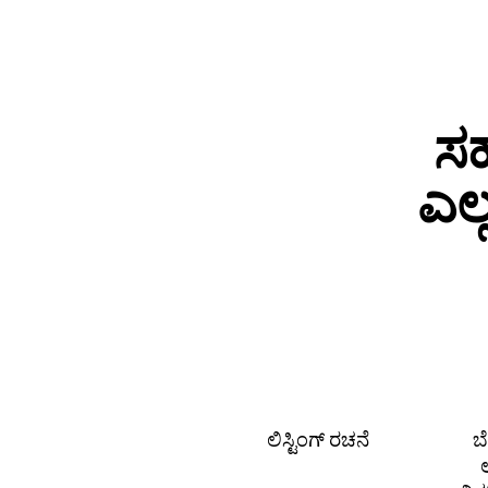
ಸಹ
ಎಲ
ಲಿಸ್ಟಿಂಗ್ ರಚನೆ
ಬ