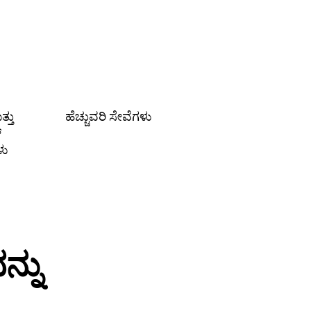
್ತು
ಹೆಚ್ಚುವರಿ ಸೇವೆಗಳು
್
ಳು
್ನು