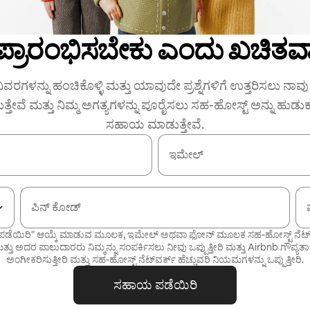
 ಪ್ರಾರಂಭಿಸಬೇಕು ಎಂದು ಖಚಿತವಾ
ಿವರಗಳನ್ನು ಹಂಚಿಕೊಳ್ಳಿ ಮತ್ತು ಯಾವುದೇ ಪ್ರಶ್ನೆಗಳಿಗೆ ಉತ್ತರಿಸಲು ನಾವು ನ
ುತ್ತೇವೆ ಮತ್ತು ನಿಮ್ಮ ಅಗತ್ಯಗಳನ್ನು ಪೂರೈಸಲು ಸಹ-ಹೋಸ್ಟ್ ಅನ್ನು ಹುಡು
ಸಹಾಯ ಮಾಡುತ್ತೇವೆ.
ಇಮೇಲ್
ಪಿನ್ ಕೋಡ್
ಡೆಯಿರಿ" ಆಯ್ಕೆ ಮಾಡುವ ಮೂಲಕ, ಇಮೇಲ್ ಅಥವಾ ಫೋನ್ ಮೂಲಕ ಸಹ-ಹೋಸ್ಟ್ ನೆಟ್‌ವರ್
್ತು ಅದರ ಪಾಲುದಾರರು ನಿಮ್ಮನ್ನು ಸಂಪರ್ಕಿಸಲು ನೀವು ಒಪ್ಪುತ್ತೀರಿ ಮತ್ತು Airbnb
ಗೌಪ್ಯತಾ
ಅಂಗೀಕರಿಸುತ್ತೀರಿ ಮತ್ತು
ಸಹ-ಹೋಸ್ಟ್ ನೆಟ್‌ವರ್ಕ್ ಹೆಚ್ಚುವರಿ ನಿಯಮಗಳನ್ನು
ಒಪ್ಪುತ್ತೀರಿ.
ಸಹಾಯ ಪಡೆಯಿರಿ