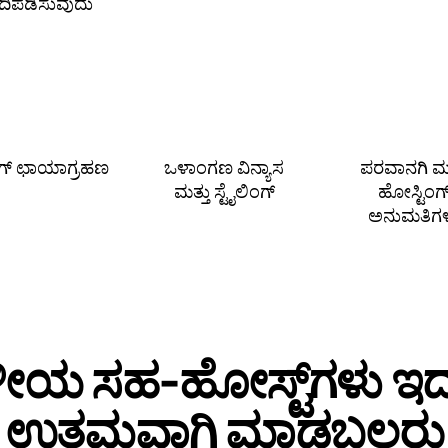
ಗದಿಪಡಿಸುವುದು
ಿಂಗ್ ಛಾಯಾಗ್ರಹಣ
ಒಳಾಂಗಣ ವಿನ್ಯಾಸ
ಪರವಾನಗಿ ಮತ
ಮತ್ತು ಸ್ಟೈಲಿಂಗ್
ಹೋಸ್ಟಿಂಗ
ಅನುಮತಿಗ
ಥಳೀಯ ಸಹ‑ಹೋಸ್ಟ್‌ಗಳು ಇದನ
ಉತ್ತಮವಾಗಿ ಮಾಡಬಲ್ಲರು