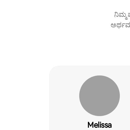
ನಿಮ್ಮ
ಅರ್ಥಮಾ
Melissa