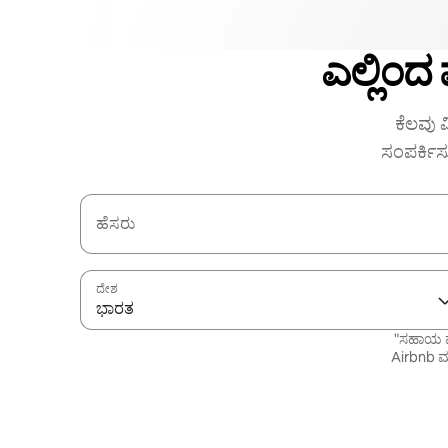
ಎಲ್ಲಿಂದ
ಕೆಲವು ವ
ಸಂಪರ್ಕಿಸ
ಹೆಸರು
ದೇಶ
ಭಾರತ
"ಸಹಾಯ ಪ
Airbnb ಮತ