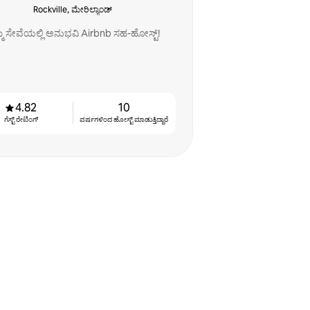
Rockville, ಮೇರಿಲ್ಯಾಂಡ್
್ಮ ಸೇವೆಯಲ್ಲಿ ಅನುಭವಿ Airbnb ಸಹ-ಹೋಸ್ಟ್!
4.82
10
ಗೆಸ್ಟ್ ರೇಟಿಂಗ್
ವರ್ಷಗಳಿಂದ ಹೋಸ್ಟ್ ‌ಮಾಡುತ್ತಿದ್ದಾರೆ