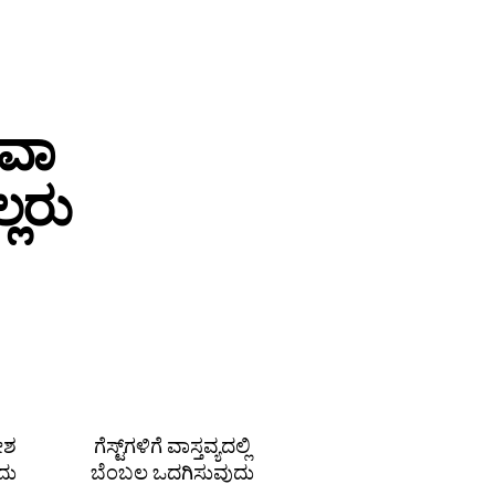
ಥವಾ
ಲರು
ದೇಶ
ಗೆಸ್ಟ್‌ಗಳಿಗೆ ವಾಸ್ತವ್ಯದಲ್ಲಿ
ದು
ಬೆಂಬಲ ಒದಗಿಸುವುದು