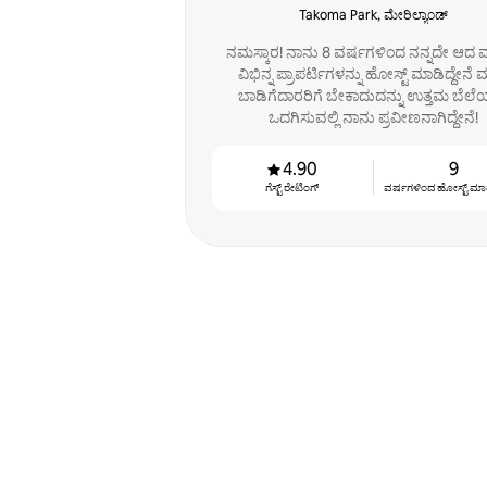
Takoma Park, ಮೇರಿಲ್ಯಾಂಡ್
ನಮಸ್ಕಾರ! ನಾನು 8 ವರ್ಷಗಳಿಂದ ನನ್ನದೇ ಆದ
ವಿಭಿನ್ನ ಪ್ರಾಪರ್ಟಿಗಳನ್ನು ಹೋಸ್ಟ್ ಮಾಡಿದ್ದೇನೆ ಮ
ಬಾಡಿಗೆದಾರರಿಗೆ ಬೇಕಾದುದನ್ನು ಉತ್ತಮ ಬೆಲೆಯ
ಒದಗಿಸುವಲ್ಲಿ ನಾನು ಪ್ರವೀಣನಾಗಿದ್ದೇನೆ!
4.90
9
ಗೆಸ್ಟ್ ರೇಟಿಂಗ್
ವರ್ಷಗಳಿಂದ ಹೋಸ್ಟ್ ‌ಮಾಡುತ