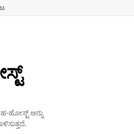
ಿಸಿ
್ಟ್
 ಸಹ‑ಹೋಸ್ಟ್ ಅನ್ನು
ಿಸುತ್ತದೆ.