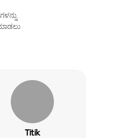
ಗಳನ್ನು
ೆ ಮಾಡಲು
Titik