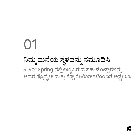
01
ನಿಮ್ಮ ಮನೆಯ ಸ್ಥಳವನ್ನು ನಮೂದಿಸಿ
Silver Spring ನಲ್ಲಿ ಲಭ್ಯವಿರುವ ಸಹ‑ಹೋಸ್ಟ್‌ಗಳನ್ನು
ಅವರ ಪ್ರೊಫೈಲ್ ಮತ್ತು ಗೆಸ್ಟ್ ರೇಟಿಂಗ್‌ಗಳೊಂದಿಗೆ ಅನ್ವೇಷಿಸಿ