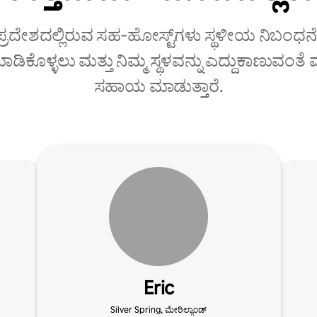
 ಪ್ರದೇಶದಲ್ಲಿರುವ ಸಹ‑ಹೋಸ್ಟ್‌ಗಳು ಸ್ಥಳೀಯ ನಿಬಂಧನೆ
ಡಿಕೊಳ್ಳಲು ಮತ್ತು ನಿಮ್ಮ ಸ್ಥಳವನ್ನು ಎದ್ದುಕಾಣುವಂತ
ಸಹಾಯ ಮಾಡುತ್ತಾರೆ.
Eric
Silver Spring, ಮೇರಿಲ್ಯಾಂಡ್