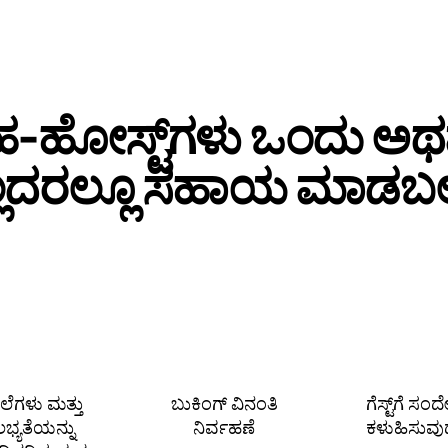
‑ಹೋಸ್ಟ್‌ಗಳು ಒಂದು ಅ
್ಲದರಲ್ಲೂ ಸಹಾಯ ಮಾಡಬಲ್
ೆಲೆಗಳು ಮತ್ತು
ಬುಕಿಂಗ್ ವಿನಂತಿ
ಗೆಸ್ಟ್‌ಗೆ ಸಂ
ಲಭ್ಯತೆಯನ್ನು
ನಿರ್ವಹಣೆ
ಕಳುಹಿಸುವು