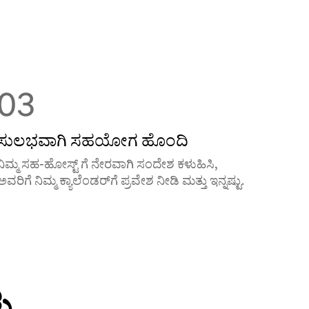
03
ಸುಲಭವಾಗಿ ಸಹಯೋಗ ಹೊಂದಿ
ನಿಮ್ಮ ಸಹ-ಹೋಸ್ಟ್ ‌ಗೆ ನೇರವಾಗಿ ಸಂದೇಶ ಕಳುಹಿಸಿ,
ಅವರಿಗೆ ನಿಮ್ಮ ಕ್ಯಾಲೆಂಡರ್‌‌ಗೆ ಪ್ರವೇಶ ನೀಡಿ ಮತ್ತು ಇನ್ನಷ್ಟು.
ು