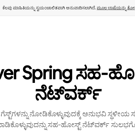
ಕೆಲವು ಮಾಹಿತಿಯನ್ನು ಸ್ವಯಂಚಾಲಿತವಾಗಿ ಅನುವಾದಿಸಲಾಗಿದೆ. 
ಮೂಲ ಭಾಷೆಯನ್ನು ತೋರ
lver Spring ಸಹ‑ಹೋಸ
‌ನೆಟ್‌ವರ್ಕ್
 ಗೆಸ್ಟ್‌ಗಳನ್ನು ನೋಡಿಕೊಳ್ಳುವುದಕ್ಕೆ ಅನುಭವಿ ಸ್ಥಳೀಯ
ಿಕೊಳ್ಳುವುದನ್ನು ಸಹ‑ಹೋಸ್ಟ್‌ ನೆಟ್‌ವರ್ಕ್‌ ಸುಲಭಗೊಳ