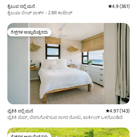
ಕೈಲುವ ನಲ್ಲಿ ಮನೆ
5 ರಲ್ಲಿ 4.9 ಸರಾ
4.9 (361)
ಕೈಲುವಾ ಬೀಚ್ ಪಾರ್ಕ್ - 2 BR ಕಾಟೇಜ್
ಗೆಸ್ಟ್‌ಗಳ ಅಚ್ಚುಮೆಚ್ಚಿನದು
ಗೆಸ್ಟ್‌ಗಳ ಅಚ್ಚುಮೆಚ್ಚಿನದು
ವೈಕಿಕಿ ನಲ್ಲಿ ಮನೆ
5 ರಲ್ಲಿ 4.97 ಸರಾ
4.97 (143)
ವೈಕಿಕಿ ಜೆಮ್, ಬೆರಗುಗೊಳಿಸುವ ಸಾಗರ ನೋಟ, ಪಾರ್ಕಿಂಗ್ ಒಳಗೊಂಡಿದೆ
ಗೆಸ್ಟ್‌ಗಳ ಅಚ್ಚುಮೆಚ್ಚಿನದು