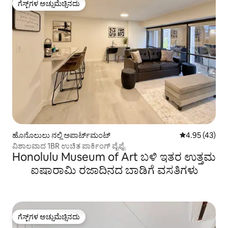
ಗೆಸ್ಟ್‌ಗಳ ಅಚ್ಚುಮೆಚ್ಚಿನದು
ಗೆಸ್ಟ್‌ಗಳ ಅಚ್ಚುಮೆಚ್ಚಿನದು
ಹೊನೊಲುಲು ನಲ್ಲಿ ಅಪಾರ್ಟ್‌ಮಂಟ್
5 ರಲ್ಲಿ 4.95 ಸರ
4.95 (43)
ವಿಶಾಲವಾದ 1BR ಉಚಿತ ಪಾರ್ಕಿಂಗ್ ವೈಫೈ
Honolulu Museum of Art ಬಳಿ ಇತರ ಉತ್ತಮ
ಐಷಾರಾಮಿ ರಜಾದಿನದ ಬಾಡಿಗೆ ವಸತಿಗಳು
ಗೆಸ್ಟ್‌ಗಳ ಅಚ್ಚುಮೆಚ್ಚಿನದು
ಗೆಸ್ಟ್‌ಗಳ ಅಚ್ಚುಮೆಚ್ಚಿನದು