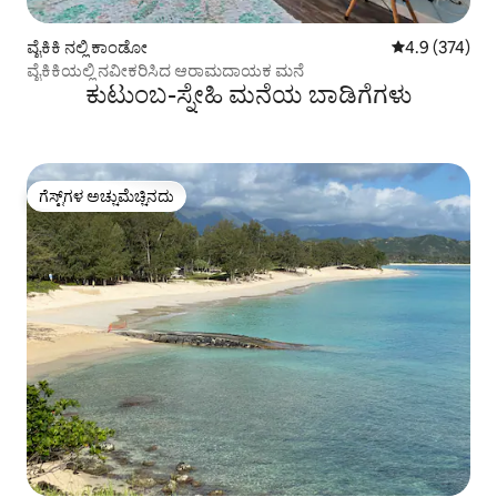
ವೈಕಿಕಿ ನಲ್ಲಿ ಕಾಂಡೋ
5 ರಲ್ಲಿ 4.9 ಸರಾ
4.9 (374)
ವೈಕಿಕಿಯಲ್ಲಿ ನವೀಕರಿಸಿದ ಆರಾಮದಾಯಕ ಮನೆ
ಕುಟುಂಬ-ಸ್ನೇಹಿ ಮನೆಯ ಬಾಡಿಗೆಗಳು
ಗೆಸ್ಟ್‌ಗಳ ಅಚ್ಚುಮೆಚ್ಚಿನದು
ಗೆಸ್ಟ್‌ಗಳ ಅಚ್ಚುಮೆಚ್ಚಿನದು