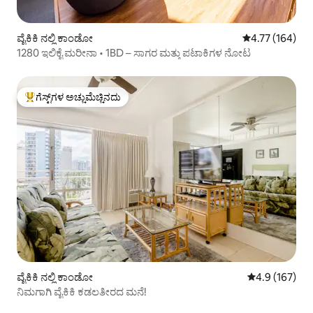
ವೈಕಿಕಿ ನಲ್ಲಿ ಕಾಂಡೋ
5 ರಲ್ಲಿ 4.77 ಸರಾ
4.77 (164)
1280 ಇಲಿಕೈ ಮರೀನಾ • 1BD – ಸಾಗರ ಮತ್ತು ಪಟಾಕಿಗಳ ನೋಟ
ಗೆಸ್ಟ್‌ಗಳ ಅಚ್ಚುಮೆಚ್ಚಿನದು
ಗೆಸ್ಟ್‌ಗಳಿಗೆ ಅತಿ ಹೆಚ್ಚು ಅಚ್ಚುಮೆಚ್ಚಿನದು
ವೈಕಿಕಿ ನಲ್ಲಿ ಕಾಂಡೋ
5 ರಲ್ಲಿ 4.9 ಸರಾ
4.9 (167)
ನಿಮಗಾಗಿ ವೈಕಿಕಿ ಕಡಲತೀರದ ಮನೆ!