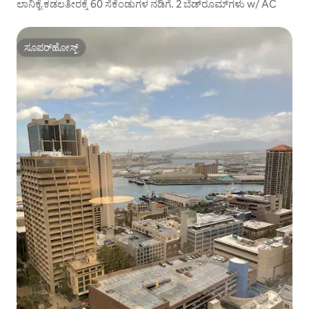
ಲಾನಿಕೈ ಕಡಲತೀರಕ್ಕೆ 60 ಸೆಕೆಂಡುಗಳ ನಡಿಗೆ. 2 ಬೆಡ್‌ರೂಮ್‌ಗಳು w/ AC
ಸೂಪರ್‌ಹೋಸ್ಟ್
ಸೂಪರ್‌ಹೋಸ್ಟ್