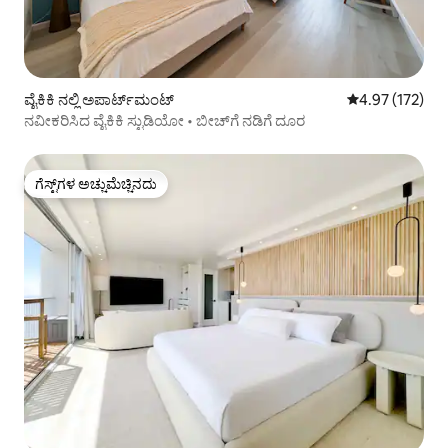
ವೈಕಿಕಿ ನಲ್ಲಿ ಅಪಾರ್ಟ್‌ಮಂಟ್
5 ರಲ್ಲಿ 4.97 ಸರಾ
4.97 (172)
ನವೀಕರಿಸಿದ ವೈಕಿಕಿ ಸ್ಟುಡಿಯೋ • ಬೀಚ್‌ಗೆ ನಡಿಗೆ ದೂರ
ಗೆಸ್ಟ್‌ಗಳ ಅಚ್ಚುಮೆಚ್ಚಿನದು
ಗೆಸ್ಟ್‌ಗಳ ಅಚ್ಚುಮೆಚ್ಚಿನದು