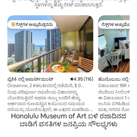
ಸ್ಥಳಗಳನ್ನು ಹೆಚ್ಚು ರೇಟ್ ಮಾಡಲಾಗುತ್ತದೆ.
ಗೆಸ್ಟ್‌ಗಳ ಅಚ್ಚುಮೆಚ್ಚಿನದು
ಗೆಸ್ಟ್‌ಗಳ ಅಚ್ಚುಮೆಚ್ಚಿನ
ಗೆಸ್ಟ್‌ಗಳಿಗೆ ಅತಿ ಹೆಚ್ಚು ಅಚ್ಚುಮೆಚ್ಚಿನದು
ಗೆಸ್ಟ್‌ಗಳ ಅಚ್ಚುಮೆಚ್ಚಿನ
ವೈಕಿಕಿ ನಲ್ಲಿ ಅಪಾರ್ಟ್‌ಮಂಟ್
5 ರಲ್ಲಿ 4.95 ಸರಾಸರಿ ರೇಟಿಂಗ್, 116 ವಿ
4.95 (116)
ಹೊನೊಲುಲು ನಲ್ಲಿ ಕ
Oceanvw, 2 ಕಡಲತೀರದಲ್ಲಿ ನಡೆಯಿರಿ, $ 0
ವಿಶಾಲವಾದ 1BR ಸಾಗ
ಸ್ವಚ್ಛಗೊಳಿಸುವಿಕೆ ಮತ್ತು ಉದ್ಯಾನವನ, ಅಡುಗೆಮನೆ
ಪಾರ್ಕಿಂಗ್
ನೀವು ಪರಿಪೂರ್ಣ ರಮಣೀಯ ವಿಹಾರವನ್ನು
ನೆಲದಿಂದ ಸೀಲಿಂಗ್‌ವರೆ
ಯೋಜಿಸುತ್ತಿರಲಿ ಅಥವಾ ನಾಲ್ಕು ಜನರಿಗೆ ಹೆಚ್ಚು
ಈ ವಿಶಾಲವಾದ 1-ಬೆಡ
ಅರ್ಹವಾದ ಗುಣಮಟ್ಟದ ಕುಟುಂಬದ ಸಮಯದ
ಉಸಿರು ಬಿಗಿಹಿಡಿಯುವ 
ರಜೆಯನ್ನು ಯೋಜಿಸುತ್ತಿರಲಿ, ಈ ಎತ್ತರದ ಮಹಡಿಯ
ಮತ್ತು ನಗರದ ನೋಟಗಳನ
Honolulu Museum of Art ಬಳಿ ರಜಾದಿನದ
ಅಪಾರ್ಟ್‌ಮೆಂಟ್ w/ಸಾಗರ ವೀಕ್ಷಣೆಗಳು ಎಲ್ಲಾ
ಸುರಕ್ಷಿತ ಪಾರ್ಕಿಂಗ್ (ಪ್ರತ
ಪೆಟ್ಟಿಗೆಗಳನ್ನು ಪರಿಶೀಲಿಸುತ್ತವೆ. ಕಿಂಗ್ ಬೆಡ್
ವೇಗದ ವೈ-ಫೈ ಮತ್ತು ಸಂ
ಬಾಡಿಗೆ ವಸತಿಗಳ ಜನಪ್ರಿಯ ಸೌಲಭ್ಯಗಳು
ಹೊಂದಿರುವ 1 ಬೆಡ್‌ರೂಮ್ ಪೋಷಕರಿಗೆ
ಅಡುಗೆಮನೆಯೊಂದಿಗೆ ಆರ
ಸೂಕ್ತವಾಗಿದೆ, ಆದರೆ ಮಕ್ಕಳು ಲಿವಿಂಗ್ ರೂಮ್‌ನಲ್ಲಿ
ಪಡೆಯಿರಿ. ಡೌನ್‌ಟೌನ್