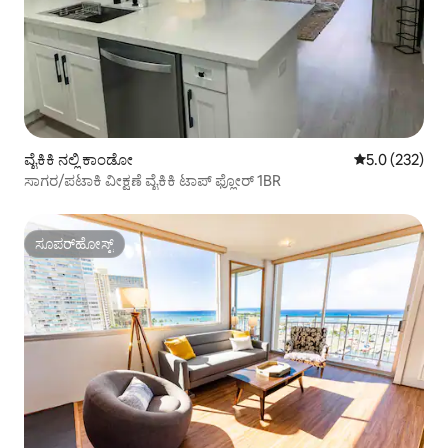
ವೈಕಿಕಿ ನಲ್ಲಿ ಕಾಂಡೋ
5 ರಲ್ಲಿ 5.0 ಸರಾ
5.0 (232)
ಸಾಗರ/ಪಟಾಕಿ ವೀಕ್ಷಣೆ ವೈಕಿಕಿ ಟಾಪ್ ಫ್ಲೋರ್ 1BR
ಸೂಪರ್‌ಹೋಸ್ಟ್
ಸೂಪರ್‌ಹೋಸ್ಟ್