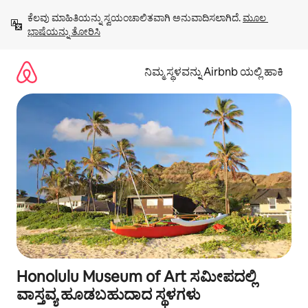
ವಿಷಯಕ್ಕೆ
ಕೆಲವು ಮಾಹಿತಿಯನ್ನು ಸ್ವಯಂಚಾಲಿತವಾಗಿ ಅನುವಾದಿಸಲಾಗಿದೆ. 
ಮೂಲ 
ಹೋಗಿ
ಭಾಷೆಯನ್ನು ತೋರಿಸಿ
ನಿಮ್ಮ ಸ್ಥಳವನ್ನು Airbnb ಯಲ್ಲಿ ಹಾಕಿ
Honolulu Museum of Art ಸಮೀಪದಲ್ಲಿ
ವಾಸ್ತವ್ಯ ಹೂಡಬಹುದಾದ ಸ್ಥಳಗಳು