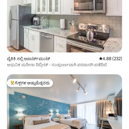
ವೈಕಿಕಿ ನಲ್ಲಿ ಅಪಾರ್ಟ್‌ಮಂಟ್
5 ರಲ್ಲಿ 4.88 ಸರಾ
4.88 (232)
ಆಧುನಿಕ ಮರೀನಾ ರಿಟ್ರೀಟ್ - ಸಂಪೂರ್ಣವಾಗಿ ಪರವಾನಗಿ ಪಡೆದಿದೆ
ಗೆಸ್ಟ್‌ಗಳ ಅಚ್ಚುಮೆಚ್ಚಿನದು
ಗೆಸ್ಟ್‌ಗಳಿಗೆ ಅತಿ ಹೆಚ್ಚು ಅಚ್ಚುಮೆಚ್ಚಿನದು