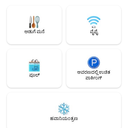
ಕ್ವೀನ್ ಸ್ಲೀಪರ್ ಸೋಫಾವನ್ನು ಹಂಚಿಕೊಳ್ಳುತ್ತಾರೆ.
ರೆಸ್ಟೋರೆಂಟ್‌ಗಳು, ಬಾರ್
ಅಡುಗೆಮನೆಯು ಸಂಪೂರ್ಣವಾಗಿ ಸಂಗ್ರಹವಾಗಿದೆ/
ನಡೆದುಕೊಂಡು ಹೋಗಿ 
ನೀವು ಊಟ, ಪಾನೀಯಗಳು ಮತ್ತು ತಿಂಡಿಗಳನ್ನು
ಐಯೋಲಾನಿ ಅರಮನೆಯನ್ನು
ತಯಾರಿಸಲು ಅಗತ್ಯವಿರುವ ಎಲ್ಲವನ್ನೂ ಹೊಂದಿದೆ.
ಲ್ಯಾಪ್ ಪೂಲ್, ಹಾಟ್ ಟ
ಇದು ಕಡಲತೀರಕ್ಕೆ 4 ನಿಮಿಷಗಳ ನಡಿಗೆ. 1 ಉಚಿತ
ಮತ್ತು ಸ್ಟಾರ್‌ಬಕ್ಸ್, 711
ಪಾರ್ಕಿಂಗ್ ಸ್ಥಳವಿದೆ ಮತ್ತು ಯಾವುದೇ ರೆಸಾರ್ಟ್
ಸೇರಿದಂತೆ ಅನುಕೂಲಕ
ಅಡುಗೆ ಮನೆ
ವೈಫೈ
ಶುಲ್ಕಗಳಿಲ್ಲ. ಅಂಗಡಿಗಳು ಮತ್ತು ಆಹಾರಕ್ಕೆ ಹತ್ತಿರ.
ಸೌಕರ್ಯಗಳನ್ನು ಹೊಂದಿ
ಆವರಣದಲ್ಲಿ ಉಚಿತ
ಪೂಲ್
ಪಾರ್ಕಿಂಗ್
ಹವಾನಿಯಂತ್ರಣ