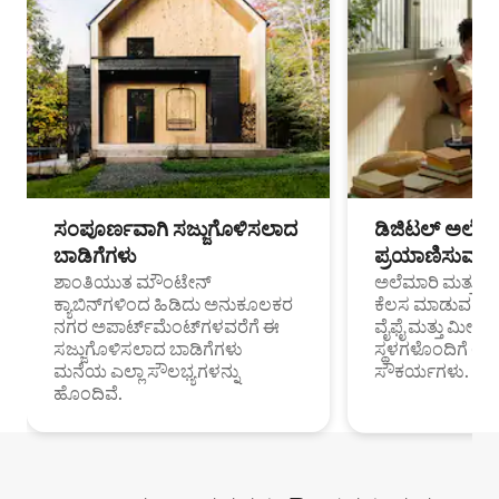
ಸಂಪೂರ್ಣವಾಗಿ ಸಜ್ಜುಗೊಳಿಸಲಾದ
ಡಿಜಿಟಲ್ ಅಲೆಮಾ
ಬಾಡಿಗೆಗಳು
ಪ್ರಯಾಣಿಸುವ ವೃತ
ಶಾಂತಿಯುತ ಮೌಂಟೇನ್
ಅಲೆಮಾರಿ ಮತ್ತು ದೂ
ಕ್ಯಾಬಿನ್‌ಗಳಿಂದ ಹಿಡಿದು ಅನುಕೂಲಕರ
ಕೆಲಸ ಮಾಡುವ ಪ್ರೊ
ನಗರ ಅಪಾರ್ಟ್‌ಮೆಂಟ್‌ಗಳವರೆಗೆ ಈ
ವೈಫೈ ಮತ್ತು ಮೀಸ
ಸಜ್ಜುಗೊಳಿಸಲಾದ ಬಾಡಿಗೆಗಳು
ಸ್ಥಳಗಳೊಂದಿಗೆ 
ಮನೆಯ ಎಲ್ಲಾ ಸೌಲಭ್ಯಗಳನ್ನು
ಸೌಕರ್ಯಗಳು.
ಹೊಂದಿವೆ.