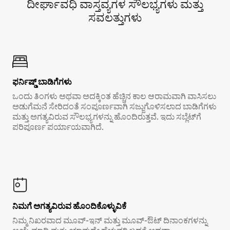
ದೀರ್ಘಾವಧಿ ವಾಸ್ತವ್ಯಗಳ ಸೌಲಭ್ಯಗಳು ಮತ್ತು
ಸವಲತ್ತುಗಳು
ಫರ್ನಿಷ್ಡ್ ಬಾಡಿಗೆಗಳು
ಒಂದು ತಿಂಗಳು ಅಥವಾ ಅದಕ್ಕಿಂತ ಹೆಚ್ಚಿನ ಕಾಲ ಆರಾಮವಾಗಿ ವಾಸಿಸಲು
ಅಡುಗೆಮನೆ ಸೇರಿದಂತೆ ಸಂಪೂರ್ಣವಾಗಿ ಸಜ್ಜುಗೊಳಿಸಲಾದ ಬಾಡಿಗೆಗಳು
ಮತ್ತು ಅಗತ್ಯವಿರುವ ಸೌಲಭ್ಯಗಳನ್ನು ಹೊಂದಿರುತ್ತವೆ. ಇದು ಸಬ್ಲೆಟ್‌ಗೆ
ಪರಿಪೂರ್ಣ ಪರ್ಯಾಯವಾಗಿದೆ.
ನಿಮಗೆ ಅಗತ್ಯವಿರುವ ಹೊಂದಿಕೊಳ್ಳುವಿಕೆ
ನಿಮ್ಮ ನಿಖರವಾದ ಮೂವ್-ಇನ್ ಮತ್ತು ಮೂವ್-ಔಟ್ ದಿನಾಂಕಗಳನ್ನು