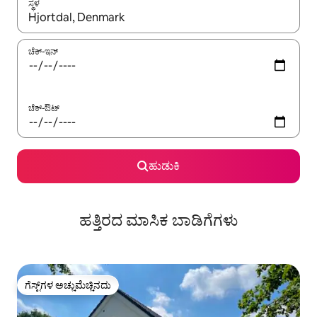
ಸ್ಥಳ
ಫಲಿತಾಂಶಗಳು ಲಭ್ಯವಿರುವಾಗ, ಅಪ್ ಮತ್ತು ಡೌನ್ ಬಾಣದ ಕೀಲಿಗಳೊಂದಿಗೆ ನ್ಯಾವಿಗೇಟ
ಚೆಕ್-ಇನ್
ಚೆಕ್-ಔಟ್
ಹುಡುಕಿ
ಹತ್ತಿರದ ಮಾಸಿಕ ಬಾಡಿಗೆಗಳು
ಗೆಸ್ಟ್‌ಗಳ ಅಚ್ಚುಮೆಚ್ಚಿನದು
ಗೆಸ್ಟ್‌ಗಳ ಅಚ್ಚುಮೆಚ್ಚಿನದು