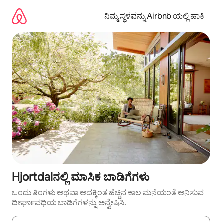
ವಿಷಯಕ್ಕೆ
ಹೋಗಿ
ನಿಮ್ಮ ಸ್ಥಳವನ್ನು Airbnb ಯಲ್ಲಿ ಹಾಕಿ
Hjortdalನಲ್ಲಿ ಮಾಸಿಕ ಬಾಡಿಗೆಗಳು
ಒಂದು ತಿಂಗಳು ಅಥವಾ ಅದಕ್ಕಿಂತ ಹೆಚ್ಚಿನ ಕಾಲ ಮನೆಯಂತೆ ಅನಿಸುವ
ದೀರ್ಘಾವಧಿಯ ಬಾಡಿಗೆಗಳನ್ನು ಅನ್ವೇಷಿಸಿ.