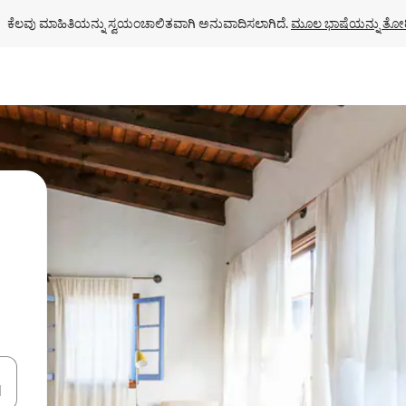
ಕೆಲವು ಮಾಹಿತಿಯನ್ನು ಸ್ವಯಂಚಾಲಿತವಾಗಿ ಅನುವಾದಿಸಲಾಗಿದೆ. 
ಮೂಲ ಭಾಷೆಯನ್ನು ತೋರ
ಂದಿಗೆ ನ್ಯಾವಿಗೇಟ್ ಮಾಡಿ ಅಥವಾ ಸ್ಪರ್ಶ ಅಥವಾ ಸ್ವೈಪ್ ಗೆಸ್ಚರ್‌ಗಳ ಮೂಲಕ ಅನ್ವೇಷಿಸಿ.