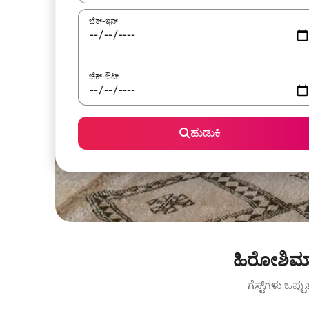
ಚೆಕ್-ಇನ್
ಚೆಕ್-ಔಟ್
ಹುಡುಕಿ
ಹಿರೋಶಿಮಾ 
ಗೆಸ್ಟ್‌ಗಳು ಒಪ್ಪ