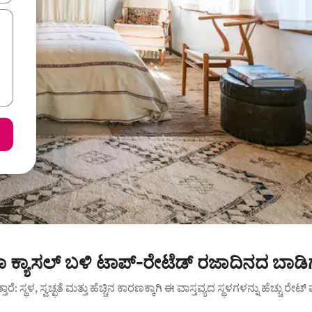
ಕ್ಯಾಸಲ್ ಬಳಿ ಟಾಪ್-ರೇಟೆಡ್ ರಜಾದಿನದ ಬಾಡಿ
ುತ್ತಾರೆ: ಸ್ಥಳ, ಸ್ವಚ್ಛತೆ ಮತ್ತು ಹೆಚ್ಚಿನ ಕಾರಣಕ್ಕಾಗಿ ಈ ವಾಸ್ತವ್ಯದ ಸ್ಥಳಗಳನ್ನು ಹೆಚ್ಚು ರೇ