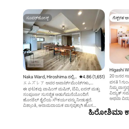
ಸೂಪರ್‌ಹೋಸ್ಟ್
ಗೆಸ್ಟ್‌ಗಳ ಅ
ಸೂಪರ್‌ಹೋಸ್ಟ್
ಗೆಸ್ಟ್‌ಗಳ ಅ
Higashi Wa
ಮನೆ
20 ಜನರ ಸಾಮ
Naka Ward, Hiroshima ನಲ್ಲಿ
5 ರಲ್ಲಿ 4.86 ಸರಾಸರಿ ರೇಟಿಂಗ್,
4.86 (1,651)
ರೂಮ್‌ಗಳು,
ವಸತಿ 1 ಗುಂಪಿಗೆ ಸೀ
ಬಾಡಿಗೆ ಯುನಿಟ್
エムズレア ಅವರ ಅಪಾರ್ಟ್‌ಮೆಂಟ್‌ಗಳು,
ನಡಿಗೆ, ಉಚಿ
ನಿಮ್ಮ ವಾಸ್
ಮೈಸೊನೆಟ್ ಅಪಾರ್ಟ್‌ಮೆಂಟ್ m71
ಈ ಘಟಕವು ವಾಷಿಂಗ್ ಮಷಿನ್, ಟಿವಿ, ಐರನ್ ಮತ್ತು
ಸಂಪೂರ್ಣ ಮನ
ವಿದ್ಯುತ್ ಸ
ಸಂಪೂರ್ಣ ಸುಸಜ್ಜಿತ ಅಡುಗೆಮನೆಯೊಂದಿಗೆ
ಅಥವಾ ವಿದ್
ಹೋಟೆಲ್ ಶೈಲಿಯ ಸೌಕರ್ಯವನ್ನು ನೀಡುತ್ತದೆ.
ಸಾಧ್ಯವಾಗದ
ವಿಶ್ರಾಂತಿ, ಆರಾಮದಾಯಕ ವಾಸ್ತವ್ಯಕ್ಕಾಗಿ ಹೊಸ
ಮಾಡುವ ಮೊದ
ಹಿರೋಶಿಮಾ ಕ್
ಲಿನೆನ್‌ಗಳು ಮತ್ತು ಶೌಚಾಲಯದ ಸಾಮಗ್ರಿಗಳನ್ನು
(ಇದು ವರ್ಷಕ್
ಒದಗಿಸಲಾಗಿದೆ-ಕುಟುಂಬಗಳು, ಸ್ನೇಹಿತರು ಅಥವಾ
ಸಂಭವಿಸಿದರೆ) 20 ಜನರ ಗುಂಪಿನಲ್ಲಿ 17 ಅಥವಾ 
ಏಕಾಂಗಿ ಪ್ರವಾಸಿಗರಿಗೆ ಸೂಕ್ತವಾಗಿದೆ. ದೊಡ್ಡ
ಜನರಿದ್ದರೂ ಸಹ
ಕುಟುಂಬಗಳು ಅಥವಾ ಸ್ನೇಹಿತರ ಗುಂಪುಗಳಿಗೆ