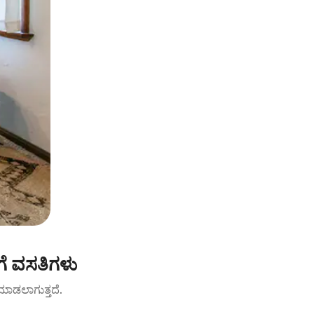
ಗೆ ವಸತಿಗಳು
ಟ್ ಮಾಡಲಾಗುತ್ತದೆ.