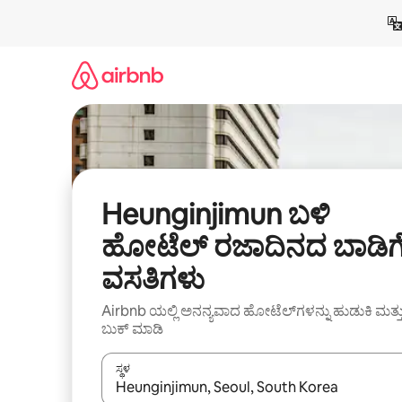
ವಿಷಯಕ್ಕೆ
ಹೋಗಿ
Heunginjimun ಬಳಿ
ಹೋಟೆಲ್ ರಜಾದಿನದ ಬಾಡಿಗ
ವಸತಿಗಳು
Airbnb ಯಲ್ಲಿ ಅನನ್ಯವಾದ ಹೋಟೆಲ್‌ಗಳನ್ನು ಹುಡುಕಿ ಮತ್ತ
ಬುಕ್ ಮಾಡಿ
ಸ್ಥಳ
ಫಲಿತಾಂಶಗಳು ಲಭ್ಯವಿರುವಾಗ, ಅಪ್ ಮತ್ತು ಡೌನ್ ಬಾಣದ ಕೀಲಿಗಳೊ