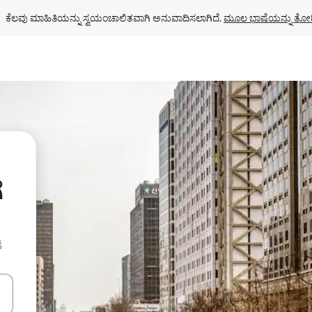
ಕೆಲವು ಮಾಹಿತಿಯನ್ನು ಸ್ವಯಂಚಾಲಿತವಾಗಿ ಅನುವಾದಿಸಲಾಗಿದೆ. 
ಮೂಲ ಭಾಷೆಯನ್ನು ತೋರ
ೆ
ು
ಂದಿಗೆ ನ್ಯಾವಿಗೇಟ್ ಮಾಡಿ ಅಥವಾ ಸ್ಪರ್ಶ ಅಥವಾ ಸ್ವೈಪ್ ಗೆಸ್ಚರ್‌ಗಳ ಮೂಲಕ ಅನ್ವೇಷಿಸಿ.