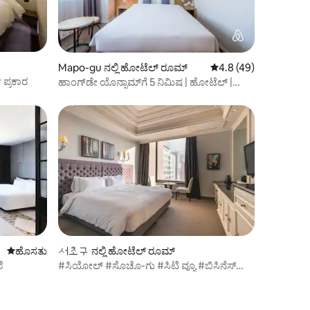
Mapo-gu ನಲ್ಲಿ ಹೋಟೆಲ್ ರೂಮ್
5 ರಲ್ಲಿ 4.8 ಸರಾಸರಿ ರೇಟಿ
4.8 (49)
ಪ್ರಕಾರ
ಹಾಂಗ್‌ಡೇ ಯೊನ್ನಾಮ್‌ಗೆ 5 ನಿಮಿಷ | ಹೋಟೆಲ್ |
ಉಚಿತ ಪಾರ್ಕಿಂಗ್
ವಾಸ್ತವ್ಯ ಹೂಡಬಹುದಾದ ಹೊಸ ಸ್ಥಳ
ಹೊಸತು
서초구 ನಲ್ಲಿ ಹೋಟೆಲ್ ರೂಮ್
ೆ
#ಸಿಯೋಲ್ #ಸೊಚೊ-ಗು #ಸಿಟಿ ವ್ಯೂ #ಬಿಸಿನೆಸ್
ಡಿಲಕ್ಸ್ ಡಬಲ್ ಸಿಟಿ ವ್ಯೂ