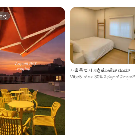
ಸ್ಟ್
ಸ್ಟ್
서울특별시 ನಲ್ಲಿ ಹೋಟೆಲ್ ರೂಮ್
Vibe5. ಹೊಸ 30% ಸಿನ್ಪೂಂಗ್ ನಿಲ್ದಾಣ
ಕಾಲ್ನಡಿಗೆಯಲ್ಲಿ 30 ಸೆಕೆಂಡುಗಳು. ಎಸ್ಪಾ,
ಡೋಮ್ 19 ನಿಮಿಷಗಳು, ಇಬ್ಬರಿಗೆ ಮಿತವ
ವಸತಿ