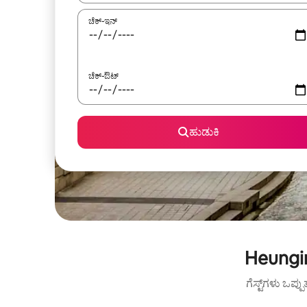
ಚೆಕ್-ಇನ್
ಚೆಕ್-ಔಟ್
ಹುಡುಕಿ
Heungin
ಗೆಸ್ಟ್‌ಗಳು ಒಪ್ಪ