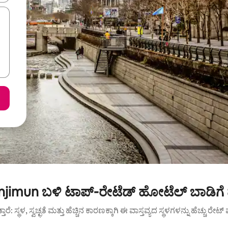
jimun ಬಳಿ ಟಾಪ್-ರೇಟೆಡ್ ಹೋಟೆಲ್ ಬಾಡಿಗೆ
ುತ್ತಾರೆ: ಸ್ಥಳ, ಸ್ವಚ್ಛತೆ ಮತ್ತು ಹೆಚ್ಚಿನ ಕಾರಣಕ್ಕಾಗಿ ಈ ವಾಸ್ತವ್ಯದ ಸ್ಥಳಗಳನ್ನು ಹೆಚ್ಚು ರೇ