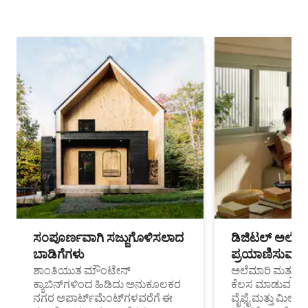
ಸಂಪೂರ್ಣವಾಗಿ ಸಜ್ಜುಗೊಳಿಸಲಾದ
ಡಿಜಿಟಲ್ ಅಲೆಮಾ
ಬಾಡಿಗೆಗಳು
ಪ್ರಯಾಣಿಸುವ ವೃತ
ಶಾಂತಿಯುತ ಮೌಂಟೇನ್
ಅಲೆಮಾರಿ ಮತ್ತು ದೂ
ಕ್ಯಾಬಿನ್‌ಗಳಿಂದ ಹಿಡಿದು ಅನುಕೂಲಕರ
ಕೆಲಸ ಮಾಡುವ ಪ್ರೊ
ನಗರ ಅಪಾರ್ಟ್‌ಮೆಂಟ್‌ಗಳವರೆಗೆ ಈ
ವೈಫೈ ಮತ್ತು ಮೀಸ