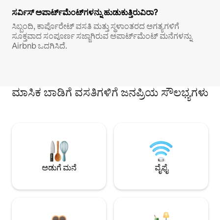
ಸರ್ವಿಸ್ ಅಪಾರ್ಟ್‌ಮೆಂಟ್‌ಗಳನ್ನು ಹುಡುಕುತ್ತಿರುವಿರಾ?
ಸಿಬ್ಬಂದಿ, ಕಾರ್ಪೊರೇಟ್ ವಸತಿ ಮತ್ತು ಸ್ಥಳಾಂತರದ ಅಗತ್ಯಗಳಿಗೆ
ಸೂಕ್ತವಾದ ಸಂಪೂರ್ಣ ಸಜ್ಜಾಗಿರುವ ಅಪಾರ್ಟ್‌ಮೆಂಟ್ ಮನೆಗಳನ್ನು
Airbnb ಒದಗಿಸಿದೆ.
ಮಾಸಿಕ ಬಾಡಿಗೆ ವಸತಿಗಳಿಗೆ ಜನಪ್ರಿಯ ಸೌಲಭ್ಯಗಳು
ಅಡುಗೆ ಮನೆ
ವೈಫೈ