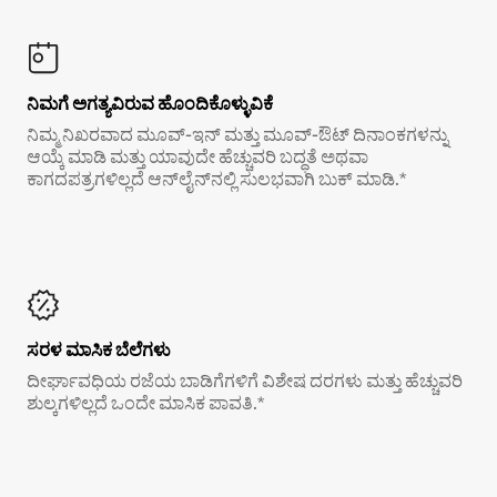
ನಿಮಗೆ ಅಗತ್ಯವಿರುವ ಹೊಂದಿಕೊಳ್ಳುವಿಕೆ
ನಿಮ್ಮ ನಿಖರವಾದ ಮೂವ್-ಇನ್ ಮತ್ತು ಮೂವ್-ಔಟ್ ದಿನಾಂಕಗಳನ್ನು
ಆಯ್ಕೆ ಮಾಡಿ ಮತ್ತು ಯಾವುದೇ ಹೆಚ್ಚುವರಿ ಬದ್ಧತೆ ಅಥವಾ
ಕಾಗದಪತ್ರಗಳಿಲ್ಲದೆ ಆನ್‌ಲೈನ್‌ನಲ್ಲಿ ಸುಲಭವಾಗಿ ಬುಕ್ ಮಾಡಿ.*
ಸರಳ ಮಾಸಿಕ ಬೆಲೆಗಳು
ದೀರ್ಘಾವಧಿಯ ರಜೆಯ ಬಾಡಿಗೆಗಳಿಗೆ ವಿಶೇಷ ದರಗಳು ಮತ್ತು ಹೆಚ್ಚುವರಿ
ಶುಲ್ಕಗಳಿಲ್ಲದೆ ಒಂದೇ ಮಾಸಿಕ ಪಾವತಿ.*