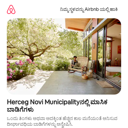
ವಿಷಯಕ್ಕೆ
ಹೋಗಿ
ನಿಮ್ಮ ಸ್ಥಳವನ್ನು Airbnb ಯಲ್ಲಿ ಹಾಕಿ
Herceg Novi Municipalityನಲ್ಲಿ ಮಾಸಿಕ
ಬಾಡಿಗೆಗಳು
ಒಂದು ತಿಂಗಳು ಅಥವಾ ಅದಕ್ಕಿಂತ ಹೆಚ್ಚಿನ ಕಾಲ ಮನೆಯಂತೆ ಅನಿಸುವ
ದೀರ್ಘಾವಧಿಯ ಬಾಡಿಗೆಗಳನ್ನು ಅನ್ವೇಷಿಸಿ.