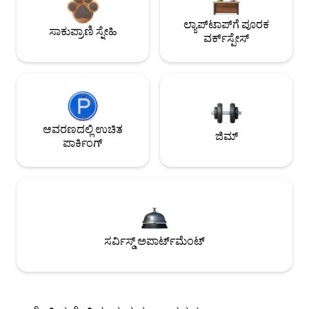
ಲ್ಯಾಪ್‌ಟಾಪ್‌ಗೆ ಪೂರಕ
ಸಾಕುಪ್ರಾಣಿ ಸ್ನೇಹಿ
ವರ್ಕ್‌ಸ್ಪೇಸ್
ಆವರಣದಲ್ಲಿ ಉಚಿತ
ಜಿಮ್
ಪಾರ್ಕಿಂಗ್
ಸರ್ವಿಸ್ಡ್ ಅಪಾರ್ಟ್‌ಮೆಂಟ್