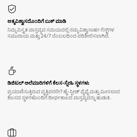
ಆತ್ಮವಿಶ್ವಾಸದೊಂದಿಗೆ ಬುಕ್ ಮಾಡಿ
ನಿಮ್ಮ ವಿಸ್ತೃತ ವಾಸ್ತವ್ಯದ ಸಮಯದಲ್ಲಿ ನಮ್ಮ ವಿಶ್ವಾಸಾರ್ಹ ಗೆಸ್ಟ್‌ಗಳ
ಸಮುದಾಯ ಮತ್ತು 24/7 ಬೆಂಬಲದಿಂದ ಪರಿಶೀಲಿಸಲಾಗಿದೆ.
ಡಿಜಿಟಲ್ ಅಲೆಮಾರಿಗಳಿಗೆ ಕೆಲಸ-ಸ್ನೇಹಿ ಸ್ಥಳಗಳು
ಪ್ರಯಾಣಿಸುತ್ತಿರುವ ವೃತ್ತಿಪರರೇ? ಹೈ-ಸ್ಪೀಡ್ ವೈಫೈ ಮತ್ತು ಮೀಸಲಾದ
ಕೆಲಸದ ಸ್ಥಳಗಳೊಂದಿಗೆ ದೀರ್ಘಕಾಲದ ವಾಸ್ತವ್ಯವನ್ನು ಹುಡುಕಿ.