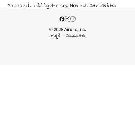
Airbnb
ಮಾಂಟೆನೆಗ್ರೊ
Herceg Novi
ಮಾಸಿಕ ಬಾಡಿಗೆಗಳು
© 2026 Airbnb, Inc.
ಗೌಪ್ಯತೆ
ನಿಯಮಗಳು