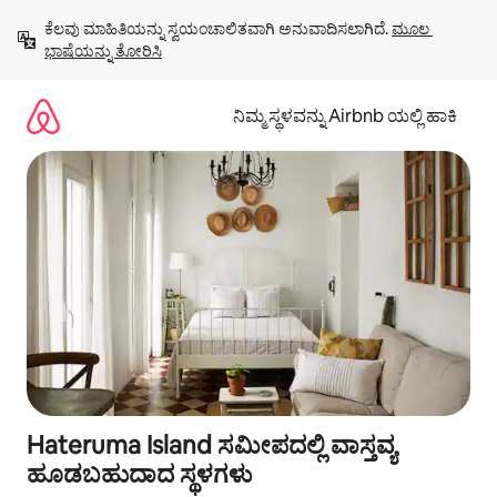
ವಿಷಯಕ್ಕೆ
ಕೆಲವು ಮಾಹಿತಿಯನ್ನು ಸ್ವಯಂಚಾಲಿತವಾಗಿ ಅನುವಾದಿಸಲಾಗಿದೆ. 
ಮೂಲ 
ಹೋಗಿ
ಭಾಷೆಯನ್ನು ತೋರಿಸಿ
ನಿಮ್ಮ ಸ್ಥಳವನ್ನು Airbnb ಯಲ್ಲಿ ಹಾಕಿ
Hateruma Island ಸಮೀಪದಲ್ಲಿ ವಾಸ್ತವ್ಯ
ಹೂಡಬಹುದಾದ ಸ್ಥಳಗಳು