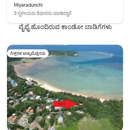
Miyaradunchi
3 ಸ್ಥಳೀಯರು ಶಿಫಾರಸು ಮಾಡಿದ್ದಾರೆ
ವೈಫೈ ಹೊಂದಿರುವ ಕಾಂಡೋ ಬಾಡಿಗೆಗಳು
ಗೆಸ್ಟ್‌ಗಳ ಅಚ್ಚುಮೆಚ್ಚಿನದು
ಗೆಸ್ಟ್‌ಗಳ ಅಚ್ಚುಮೆಚ್ಚಿನದು