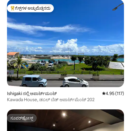
ಗೆಸ್ಟ್‌ಗಳ ಅಚ್ಚುಮೆಚ್ಚಿನದು
ಗೆಸ್ಟ್‌ಗಳಿಗೆ ಅತಿ ಹೆಚ್ಚು ಅಚ್ಚುಮೆಚ್ಚಿನದು
Ishigaki ನಲ್ಲಿ ಅಪಾರ್ಟ್‌ಮಂಟ್
5 ರಲ್ಲಿ 4.95 ಸರಾ
4.95 (117)
Kawada House, ಡಬಲ್ ಬೆಡ್ ಅಪಾರ್ಟ್‌ಮೆಂಟ್ 202
ಸೂಪರ್‌ಹೋಸ್ಟ್
ಸೂಪರ್‌ಹೋಸ್ಟ್