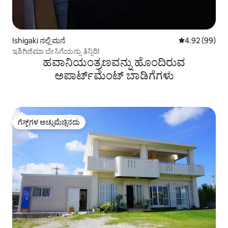
Ishigaki ನಲ್ಲಿ ಮನೆ
5 ರಲ್ಲಿ 4.92 ಸರ
4.92 (99)
ಇಶಿಗಿಜಿಮಾ ಬೇಸಿಗೆಯನ್ನು ತಿನ್ನಿರಿ!
ಹವಾನಿಯಂತ್ರಣವನ್ನು ಹೊಂದಿರುವ
ಅಪಾರ್ಟ್‌ಮೆಂಟ್‌ ಬಾಡಿಗೆಗಳು
ಗೆಸ್ಟ್‌ಗಳ ಅಚ್ಚುಮೆಚ್ಚಿನದು
ಗೆಸ್ಟ್‌ಗಳ ಅಚ್ಚುಮೆಚ್ಚಿನದು