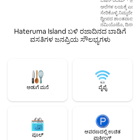
ಓಷನ್ ರಿದಮ್「波音」- ಇ
ಬಳಸಲಾಗುತ್ತದೆ. ಛಾವಣಿಯು ಇಶಿಗಾಕಿ ದ್ವೀಪದ
ಅಲೆಗಳ ಲಯಕ್ಕೆ ಎಚ್ಚರಗೊಳ್
ಅಮೂಲ್ಯವಾದ ಕೆಂಪು ಟೈಲ್ ಆಗಿದೆ. 3 ಜಪಾನೀಸ್
ಸೇರಿಕೊಳ್ಳಿ.ನಿಮ್ಮದೇ ಆದ
ಶೈಲಿಯ ರೂಮ್‌ಗಳು, 2 ಪಾಶ್ಚಾತ್ಯ ಶೈಲಿಯ
ದ್ವೀಪದ ಶಾಂತವಾದ ಕಡ
ರೂಮ್‌ಗಳು, ಊಟದ ಅಡುಗೆಮನೆ, ಪ್ರತ್ಯೇಕ ಸ್ನಾನಗೃಹ
ನಮಿಯೊಟೊ, ದಿನಕ್ಕೆ ಒ
ಮತ್ತು ಶೌಚಾಲಯ (ಶೌಚಾಲಯವು ವಾಶ್‌ಲೆಟ್ ಅನ್ನು
Hateruma Island ಬಳಿ ರಜಾದಿನದ ಬಾಡಿಗೆ
ಖಾಸಗಿ ವಿಶ್ರಾಂತಿಯಾಗಿ
ಹೊಂದಿದೆ) ಇದು 8 ಜನರಿಗೆ ಅವಕಾಶ ಕಲ್ಪಿಸುತ್ತದೆ,
ನೋಡುವ ಅದ್ಭುತವಾದ 
ವಸತಿಗಳ ಜನಪ್ರಿಯ ಸೌಲಭ್ಯಗಳು
ಇದು ಕುಟುಂಬಗಳು ಮತ್ತು ಗುಂಪುಗಳಿಗೆ ಸೂಕ್ತವಾಗಿದೆ.
ನೋಟವು ನಿಮ್ಮ ಮುಂದೆ ಇ
ಪ್ರೈವೇಟ್ ರೂಮ್‌ಆಗಿ ಕೇವಲ 2 ರೂಮ್‌ಗಳು (ಸಿಂಗಲ್
ಸಮುದ್ರವು ಬದಲಾಗುವುದನ್
ಬೆಡ್‌ಗಳೊಂದಿಗೆ) ಮಾತ್ರ
ಟೆರೇಸ್‌ನಲ್ಲಿರುವ ಕೌಂ
ಲಭ್ಯವಿವೆ.ಹವಾನಿಯಂತ್ರಣದೊಂದಿಗೆ.ರೂಮ್ ಮತ್ತು
ಆನಂದಿಸಿ ಮತ್ತು ಹಿನ್ನೆ
ರೂಮ್ ನಡುವಿನ ವಿಭಜನೆಯನ್ನು
ಶಬ್ದದೊಂದಿಗೆ ವಿಶಾಲವಾದ
ಪರಿಷ್ಕರಿಸಲಾಗಿದೆ.ಲಾಕ್ ಇಲ್ಲ. ಜಪಾನಿನ ಶೈಲಿಯ
ಆಯಾಸವನ್ನು ಶಮನಗೊಳ
ರೂಮ್ 5 ಟಾಟಾಮಿ, 6 ಟಾಟಾಮಿ ಮತ್ತು 6 ಟಾಟಾಮಿ
ಹ್ಯಾಮಾಕ್‌ನಲ್ಲಿ ತೂಗಾ
ಆಗಿದೆ.ಯಾವುದೇ ವಿಭಜನೆ ಇಲ್ಲ.5 ಮತ್ತು ಒಂದೂವರೆ
ಸಮಯವು ಅತ್ಯುತ್ತಮ ಐಷ
ಟಾಟಾಮಿ ಮ್ಯಾಟ್‌ಗಳ ರೂಮ್ ದೊಡ್ಡ
ಅಡುಗೆ ಮನೆ
ವೈಫೈ
ನಕ್ಷತ್ರಗಳ ಆಕಾಶ ಮತ್
ಹವಾನಿಯಂತ್ರಣವನ್ನು ಹೊಂದಿದೆ. 4 ಅಥವಾ
ನಿಮ್ಮನ್ನು ಆವರಿಸುತ್ತದೆ
ಅದಕ್ಕಿಂತ ಕಡಿಮೆ ಜನರಿಗೆ ರಿಸರ್ವೇಶನ್‌ಗಾಗಿ, ನಾವು
ಸ್ಥಳೀಯವಾಗಿ ಪ್ರೀತಿಪಾ
ಪಾಶ್ಚಾತ್ಯ ಶೈಲಿಯ ರೂಮ್ (ಸಿಂಗಲ್ ಬೆಡ್) ಅನ್ನು
ಅಲ್ಲಿ ನೀವು ಸಮುದ್ರವ
ಒದಗಿಸಬಹುದು. ನಿಮಗೆ ಜಪಾನೀಸ್ ಶೈಲಿಯ ರೂಮ್
ಬೆಳಿಗ್ಗೆಯನ್ನು ಆನಂದಿ
ಅಗತ್ಯವಿದ್ದರೆ ದಯವಿಟ್ಟು ನಮಗೆ ಮುಂಚಿತವಾಗಿ ತಿಳಿಸಿ.
ಮೀಸಲಾತಿ ಅಗತ್ಯವಿರುವ ಪ
ನಾವು ಋತುವಿಗೆ ಹಾಸಿಗೆಯನ್ನು ಬದಲಾಯಿಸುತ್ತೇವೆ.
ರೆಸ್ಟೋರೆಂಟ್‌ಗಳೂ ಇವೆ. 
ನೀವು 8 ಕ್ಕಿಂತ ಹೆಚ್ಚು ಜನರಿದ್ದರೆ ದಯವಿಟ್ಟು ನಮ್ಮನ್ನು
ಆವರಣದಲ್ಲಿ ಉಚಿತ
ವಸ್ತುಗಳೊಂದಿಗೆ ಸಂಪೂ
ಸಂಪರ್ಕಿಸಿ. * ಇದನ್ನು ಒಬ್ಬ ವ್ಯಕ್ತಿ ಅಥವಾ ದಂಪತಿಗಳು
ಪೂಲ್
ಇಶಿಗಾಕಿ ದ್ವೀಪದಲ್ಲಿ ನೀವ
ಪಾರ್ಕಿಂಗ್
ಬಳಸಿದರೂ ಸಹ ಇದು ಖಾಸಗಿ