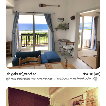
Ishigaki ನಲ್ಲಿ ಕಾಂಡೋ
5 ರಲ್ಲಿ 4.98 ಸರ
4.98 (48)
ಇಶಿಗಾಕಿ ಸಮುದ್ರದ ಬಳಿ ರಜಾದಿನಗಳು、ಕುಟುಂಬ ಅಪಾರ್ಟ್‌ಮೆಂಟ್ 2階