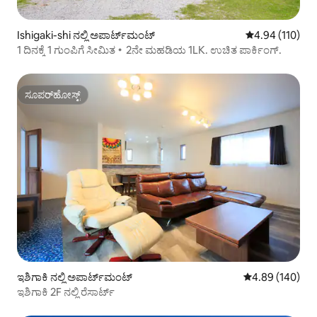
Ishigaki-shi ನಲ್ಲಿ ಅಪಾರ್ಟ್‌ಮಂಟ್
5 ರಲ್ಲಿ 4.94 ಸರಾ
4.94 (110)
1 ದಿನಕ್ಕೆ 1 ಗುಂಪಿಗೆ ಸೀಮಿತ・2ನೇ ಮಹಡಿಯ 1LK. ಉಚಿತ ಪಾರ್ಕಿಂಗ್.
ಸೂಪರ್‌ಹೋಸ್ಟ್
ಸೂಪರ್‌ಹೋಸ್ಟ್
ಇಶಿಗಾಕಿ ನಲ್ಲಿ ಅಪಾರ್ಟ್‌ಮಂಟ್
5 ರಲ್ಲಿ 4.89 ಸರಾ
4.89 (140)
ಇಶಿಗಾಕಿ 2F ನಲ್ಲಿ ರೆಸಾರ್ಟ್