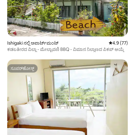
Ishigaki ನಲ್ಲಿ ಅಪಾರ್ಟ್‌ಮಂಟ್
5 ರಲ್ಲಿ 4.9 ಸರ
4.9 (77)
ಕಡಲತೀರದ ವಿಲ್ಲಾ - ಮೇಲ್ಛಾವಣಿ BBQ - ವಿಮಾನ ನಿಲ್ದಾಣದ ಪಿಕಪ್ ಆಯ್ಕೆ
ಸೂಪರ್‌ಹೋಸ್ಟ್
ಸೂಪರ್‌ಹೋಸ್ಟ್