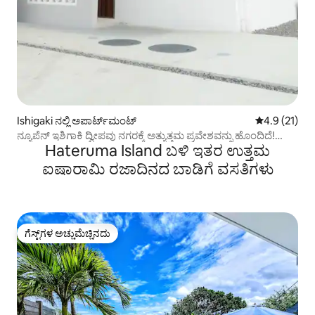
Ishigaki ನಲ್ಲಿ ಅಪಾರ್ಟ್‌ಮಂಟ್
5 ರಲ್ಲಿ 4.9 ಸರ
4.9 (21)
ನ್ಯೂಪೆನ್ ಇಶಿಗಾಕಿ ದ್ವೀಪವು ನಗರಕ್ಕೆ ಅತ್ಯುತ್ತಮ ಪ್ರವೇಶವನ್ನು ಹೊಂದಿದೆ!
Hateruma Island ಬಳಿ ಇತರ ಉತ್ತಮ
ಹೊಸದಾಗಿ ನಿರ್ಮಿಸಲಾದ 1 ಕಟ್ಟಡ 3 LDK ವರೆಗೆ 5 ಜನರು
ಐಷಾರಾಮಿ ರಜಾದಿನದ ಬಾಡಿಗೆ ವಸತಿಗಳು
ಗೆಸ್ಟ್‌ಗಳ ಅಚ್ಚುಮೆಚ್ಚಿನದು
ಗೆಸ್ಟ್‌ಗಳ ಅಚ್ಚುಮೆಚ್ಚಿನದು