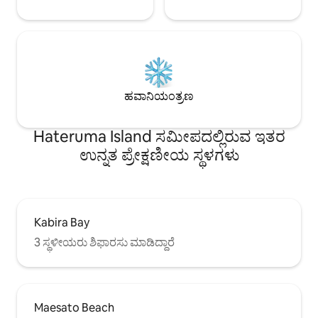
ಆನಂದಿಸಬಹುದು.ಇದು 
ಬೆಲೆಯಾಗಿದೆ.
ಡ್ರೈವ್‌ನಲ್ಲಿರುವ, ಶಾ
* ಕೀಟ ನಿವಾರಕದ ಬಗ್ಗೆ ನಾನು ಜಾಗರೂಕನಾಗಿದ್ದೇನೆ,
ಸಹಬಾಳ್ವೆ ನಡೆಸುವ ಪರಿಪ
ಆದರೆ ಉಷ್ಣವಲಯದ ದೇಶದಿಂದಾಗಿ ಕೀಟಗಳಿವೆ.
"ಶಿಮಾಂಚು (ದ್ವೀಪದ ಸ್
ಅವರಿಗೆ ದ್ವೀಪದ ಸ್ವಾದಗ
ಮಾಡಿದ ಸ್ಥಳಗಳು ಮತ್ತು
ಮಾರ್ಗಗಳನ್ನು ಒಳಗೊಂ
ಹವಾನಿಯಂತ್ರಣ
ಭೇಟಿ ನೀಡುವ ಸ್ನೇಹಪರತ
ಟ್ರಿಪ್ ಅನ್ನು ಬೆಂಬಲಿಸುತ್
Hateruma Island ಸಮೀಪದಲ್ಲಿರುವ ಇತರ
ಉನ್ನತ ಪ್ರೇಕ್ಷಣೀಯ ಸ್ಥಳಗಳು
Kabira Bay
3 ಸ್ಥಳೀಯರು ಶಿಫಾರಸು ಮಾಡಿದ್ದಾರೆ
Maesato Beach