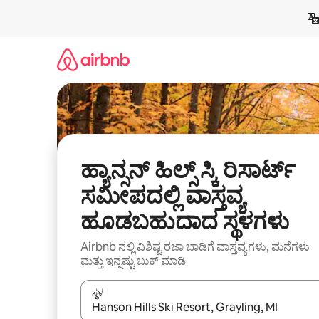
ವಿಷಯಕ್ಕೆ
ಹೋಗಿ
ಹ್ಯಾನ್ಸನ್ ಹಿಲ್ಸ್ ಸ್ಕಿ ರಿಸಾರ್ಟ್
ಸಮೀಪದಲ್ಲಿ ವಾಸ್ತವ್ಯ
ಹೂಡಬಹುದಾದ ಸ್ಥಳಗಳು
Airbnb ನಲ್ಲಿ ವಿಶಿಷ್ಟ ರಜಾ ಬಾಡಿಗೆ ವಾಸ್ತವ್ಯಗಳು, ಮನೆಗಳು
ಮತ್ತು ಇನ್ನಷ್ಟು ಬುಕ್ ಮಾಡಿ
ಸ್ಥಳ
ಫಲಿತಾಂಶಗಳು ಲಭ್ಯವಿರುವಾಗ, ಅಪ್ ಮತ್ತು ಡೌನ್ ಬಾಣದ ಕೀಲಿಗಳೊ