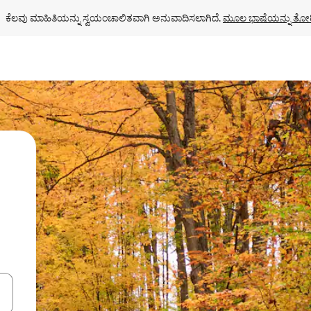
ಕೆಲವು ಮಾಹಿತಿಯನ್ನು ಸ್ವಯಂಚಾಲಿತವಾಗಿ ಅನುವಾದಿಸಲಾಗಿದೆ. 
ಮೂಲ ಭಾಷೆಯನ್ನು ತೋರ
ಂದಿಗೆ ನ್ಯಾವಿಗೇಟ್ ಮಾಡಿ ಅಥವಾ ಸ್ಪರ್ಶ ಅಥವಾ ಸ್ವೈಪ್ ಗೆಸ್ಚರ್‌ಗಳ ಮೂಲಕ ಅನ್ವೇಷಿಸಿ.