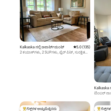
Kalkaska ನಲ್ಲಿ ಅಪಾರ್ಟ್‌ಮಂಟ್
5 ರಲ್ಲಿ 5.0 ಸರಾಸರಿ ರೇಟಿಂಗ
5.0 (135)
2 ಕಯಾಕ್‌ಗಳು, 2 SUPಗಳು, ಫೈರ್ ಪಿಟ್, ಸುರಕ್ಷಿತ
ನೆರೆಹೊರೆ
Kalkaska ನ
ಟಿಂಬರ್ ನಾರ
ಗೆಸ್ಟ್‌ಗಳ ಅಚ್ಚುಮೆಚ್ಚಿನದು
ಗೆಸ್ಟ್‌ಗ
ಗೆಸ್ಟ್‌ಗಳಿಗೆ ಅತಿ ಹೆಚ್ಚು ಅಚ್ಚುಮೆಚ್ಚಿನದು
ಗೆಸ್ಟ್‌ಗಳಿಗ