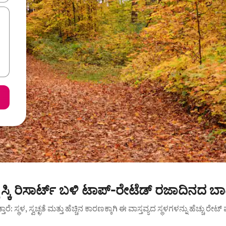
ಲ್ಸ್ ಸ್ಕಿ ರಿಸಾರ್ಟ್ ಬಳಿ ಟಾಪ್-ರೇಟೆಡ್ ರಜಾದಿನದ ಬ
ುತ್ತಾರೆ: ಸ್ಥಳ, ಸ್ವಚ್ಛತೆ ಮತ್ತು ಹೆಚ್ಚಿನ ಕಾರಣಕ್ಕಾಗಿ ಈ ವಾಸ್ತವ್ಯದ ಸ್ಥಳಗಳನ್ನು ಹೆಚ್ಚು ರೇ