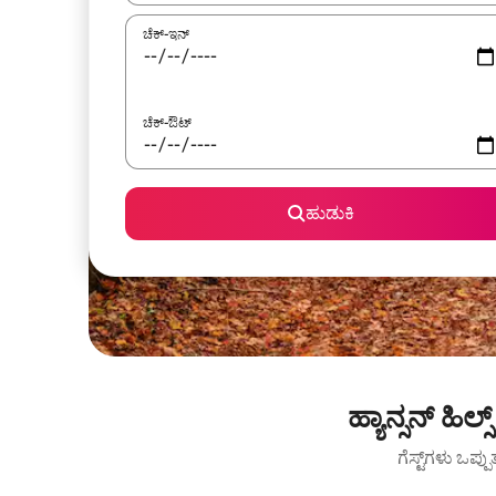
ಚೆಕ್-ಇನ್
ಚೆಕ್-ಔಟ್
ಹುಡುಕಿ
ಹ್ಯಾನ್ಸನ್ ಹಿ
ಗೆಸ್ಟ್‌ಗಳು ಒಪ್ಪ