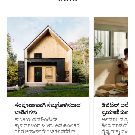
ಸಂಪೂರ್ಣವಾಗಿ ಸಜ್ಜುಗೊಳಿಸಲಾದ
ಡಿಜಿಟಲ್ ಅಲೆಮಾ
ಬಾಡಿಗೆಗಳು
ಪ್ರಯಾಣಿಸುವ ವೃತ
ಶಾಂತಿಯುತ ಮೌಂಟೇನ್
ಅಲೆಮಾರಿ ಮತ್ತು ದೂ
ಕ್ಯಾಬಿನ್‌ಗಳಿಂದ ಹಿಡಿದು ಅನುಕೂಲಕರ
ಕೆಲಸ ಮಾಡುವ ಪ್ರೊ
ನಗರ ಅಪಾರ್ಟ್‌ಮೆಂಟ್‌ಗಳವರೆಗೆ ಈ
ವೈಫೈ ಮತ್ತು ಮೀಸ