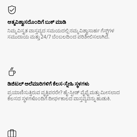
ಆತ್ಮವಿಶ್ವಾಸದೊಂದಿಗೆ ಬುಕ್ ಮಾಡಿ
ನಿಮ್ಮ ವಿಸ್ತೃತ ವಾಸ್ತವ್ಯದ ಸಮಯದಲ್ಲಿ ನಮ್ಮ ವಿಶ್ವಾಸಾರ್ಹ ಗೆಸ್ಟ್‌ಗಳ
ಸಮುದಾಯ ಮತ್ತು 24/7 ಬೆಂಬಲದಿಂದ ಪರಿಶೀಲಿಸಲಾಗಿದೆ.
ಡಿಜಿಟಲ್ ಅಲೆಮಾರಿಗಳಿಗೆ ಕೆಲಸ-ಸ್ನೇಹಿ ಸ್ಥಳಗಳು
ಪ್ರಯಾಣಿಸುತ್ತಿರುವ ವೃತ್ತಿಪರರೇ? ಹೈ-ಸ್ಪೀಡ್ ವೈಫೈ ಮತ್ತು ಮೀಸಲಾದ
ಕೆಲಸದ ಸ್ಥಳಗಳೊಂದಿಗೆ ದೀರ್ಘಕಾಲದ ವಾಸ್ತವ್ಯವನ್ನು ಹುಡುಕಿ.