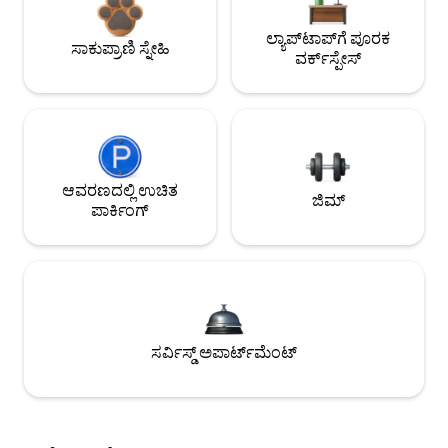
ಲ್ಯಾಪ್‌ಟಾಪ್‌ಗೆ ಪೂರಕ
ಸಾಕುಪ್ರಾಣಿ ಸ್ನೇಹಿ
ವರ್ಕ್‌ಸ್ಪೇಸ್
ಆವರಣದಲ್ಲಿ ಉಚಿತ
ಜಿಮ್
ಪಾರ್ಕಿಂಗ್
ಸರ್ವಿಸ್ಡ್ ಅಪಾರ್ಟ್‌ಮೆಂಟ್