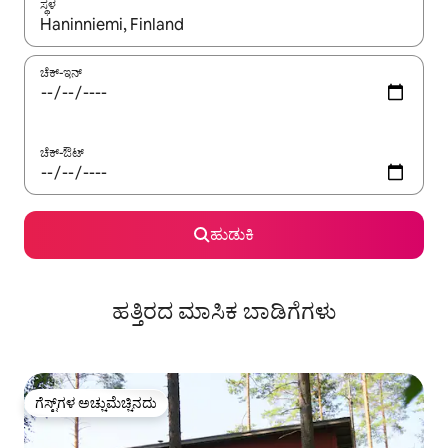
ಸ್ಥಳ
ಫಲಿತಾಂಶಗಳು ಲಭ್ಯವಿರುವಾಗ, ಅಪ್ ಮತ್ತು ಡೌನ್ ಬಾಣದ ಕೀಲಿಗಳೊಂದಿಗೆ ನ್ಯಾವಿಗೇಟ
ಚೆಕ್-ಇನ್
ಚೆಕ್-ಔಟ್
ಹುಡುಕಿ
ಹತ್ತಿರದ ಮಾಸಿಕ ಬಾಡಿಗೆಗಳು
ಗೆಸ್ಟ್‌ಗಳ ಅಚ್ಚುಮೆಚ್ಚಿನದು
ಗೆಸ್ಟ್‌ಗಳ ಅಚ್ಚುಮೆಚ್ಚಿನದು