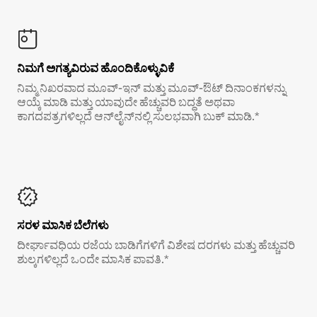
ನಿಮಗೆ ಅಗತ್ಯವಿರುವ ಹೊಂದಿಕೊಳ್ಳುವಿಕೆ
ನಿಮ್ಮ ನಿಖರವಾದ ಮೂವ್-ಇನ್ ಮತ್ತು ಮೂವ್-ಔಟ್ ದಿನಾಂಕಗಳನ್ನು
ಆಯ್ಕೆ ಮಾಡಿ ಮತ್ತು ಯಾವುದೇ ಹೆಚ್ಚುವರಿ ಬದ್ಧತೆ ಅಥವಾ
ಕಾಗದಪತ್ರಗಳಿಲ್ಲದೆ ಆನ್‌ಲೈನ್‌ನಲ್ಲಿ ಸುಲಭವಾಗಿ ಬುಕ್ ಮಾಡಿ.*
ಸರಳ ಮಾಸಿಕ ಬೆಲೆಗಳು
ದೀರ್ಘಾವಧಿಯ ರಜೆಯ ಬಾಡಿಗೆಗಳಿಗೆ ವಿಶೇಷ ದರಗಳು ಮತ್ತು ಹೆಚ್ಚುವರಿ
ಶುಲ್ಕಗಳಿಲ್ಲದೆ ಒಂದೇ ಮಾಸಿಕ ಪಾವತಿ.*