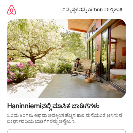
ವಿಷಯಕ್ಕೆ
ಹೋಗಿ
ನಿಮ್ಮ ಸ್ಥಳವನ್ನು Airbnb ಯಲ್ಲಿ ಹಾಕಿ
Haninniemiನಲ್ಲಿ ಮಾಸಿಕ ಬಾಡಿಗೆಗಳು
ಒಂದು ತಿಂಗಳು ಅಥವಾ ಅದಕ್ಕಿಂತ ಹೆಚ್ಚಿನ ಕಾಲ ಮನೆಯಂತೆ ಅನಿಸುವ
ದೀರ್ಘಾವಧಿಯ ಬಾಡಿಗೆಗಳನ್ನು ಅನ್ವೇಷಿಸಿ.