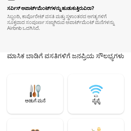
ಸರ್ವಿಸ್ ಅಪಾರ್ಟ್‌ಮೆಂಟ್‌ಗಳನ್ನು ಹುಡುಕುತ್ತಿರುವಿರಾ?
ಸಿಬ್ಬಂದಿ, ಕಾರ್ಪೊರೇಟ್ ವಸತಿ ಮತ್ತು ಸ್ಥಳಾಂತರದ ಅಗತ್ಯಗಳಿಗೆ
ಸೂಕ್ತವಾದ ಸಂಪೂರ್ಣ ಸಜ್ಜಾಗಿರುವ ಅಪಾರ್ಟ್‌ಮೆಂಟ್ ಮನೆಗಳನ್ನು
Airbnb ಒದಗಿಸಿದೆ.
ಮಾಸಿಕ ಬಾಡಿಗೆ ವಸತಿಗಳಿಗೆ ಜನಪ್ರಿಯ ಸೌಲಭ್ಯಗಳು
ಅಡುಗೆ ಮನೆ
ವೈಫೈ