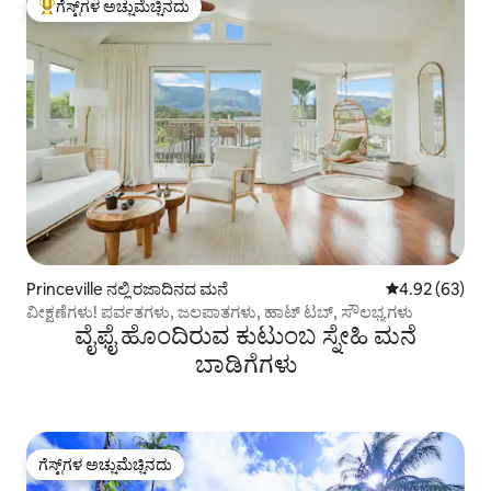
ಗೆಸ್ಟ್‌ಗಳ ಅಚ್ಚುಮೆಚ್ಚಿನದು
ಗೆಸ್ಟ್‌ಗಳಿಗೆ ಅತಿ ಹೆಚ್ಚು ಅಚ್ಚುಮೆಚ್ಚಿನದು
Princeville ನಲ್ಲಿ ರಜಾದಿನದ ಮನೆ
5 ರಲ್ಲಿ 4.92 ಸರ
4.92 (63)
ವೀಕ್ಷಣೆಗಳು! ಪರ್ವತಗಳು, ಜಲಪಾತಗಳು, ಹಾಟ್ ಟಬ್, ಸೌಲಭ್ಯಗಳು
ವೈಫೈ ಹೊಂದಿರುವ ಕುಟುಂಬ ಸ್ನೇಹಿ ಮನೆ
ಬಾಡಿಗೆಗಳು
ಗೆಸ್ಟ್‌ಗಳ ಅಚ್ಚುಮೆಚ್ಚಿನದು
ಗೆಸ್ಟ್‌ಗಳ ಅಚ್ಚುಮೆಚ್ಚಿನದು