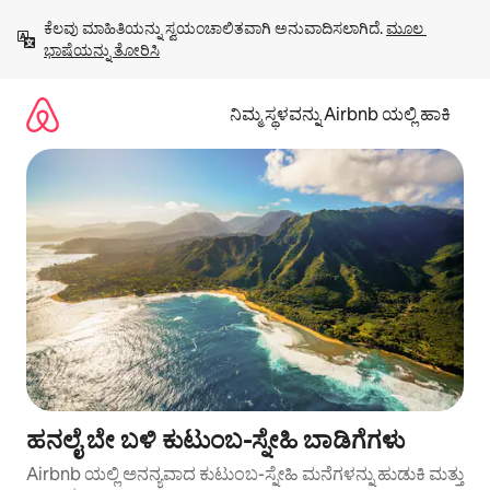
ವಿಷಯಕ್ಕೆ
ಕೆಲವು ಮಾಹಿತಿಯನ್ನು ಸ್ವಯಂಚಾಲಿತವಾಗಿ ಅನುವಾದಿಸಲಾಗಿದೆ. 
ಮೂಲ 
ಹೋಗಿ
ಭಾಷೆಯನ್ನು ತೋರಿಸಿ
ನಿಮ್ಮ ಸ್ಥಳವನ್ನು Airbnb ಯಲ್ಲಿ ಹಾಕಿ
ಹನಲೈ ಬೇ ಬಳಿ ಕುಟುಂಬ-ಸ್ನೇಹಿ ಬಾಡಿಗೆಗಳು
Airbnb ಯಲ್ಲಿ ಅನನ್ಯವಾದ ಕುಟುಂಬ-ಸ್ನೇಹಿ ಮನೆಗಳನ್ನು ಹುಡುಕಿ ಮತ್ತು