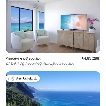
Princeville ನಲ್ಲಿ ಕಾಂಡೋ
5 ರಲ್ಲಿ 4.85 ಸರಾ
4.85 (288)
ಪೆಸಿಫಿಕ್‌ನ ರತ್ನ. ಸೀಲಾಡ್ಜ್‌ನಲ್ಲಿ ಸಮುದ್ರತೀರದ ಕಾಂಡೋ
ಗೆಸ್ಟ್‌ಗಳ ಅಚ್ಚುಮೆಚ್ಚಿನದು
ಗೆಸ್ಟ್‌ಗಳ ಅಚ್ಚುಮೆಚ್ಚಿನದು