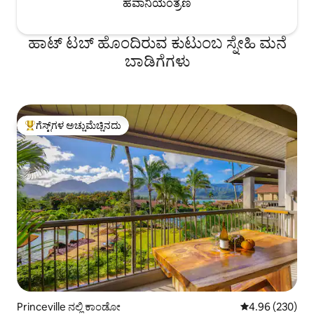
ಹವಾನಿಯಂತ್ರಣ
ಹಾಟ್ ಟಬ್ ಹೊಂದಿರುವ ಕುಟುಂಬ ಸ್ನೇಹಿ ಮನೆ
ಬಾಡಿಗೆಗಳು
ಗೆಸ್ಟ್‌ಗಳ ಅಚ್ಚುಮೆಚ್ಚಿನದು
ಗೆಸ್ಟ್‌ಗಳಿಗೆ ಅತಿ ಹೆಚ್ಚು ಅಚ್ಚುಮೆಚ್ಚಿನದು
Princeville ನಲ್ಲಿ ಕಾಂಡೋ
5 ರಲ್ಲಿ 4.96 ಸರಾ
4.96 (230)