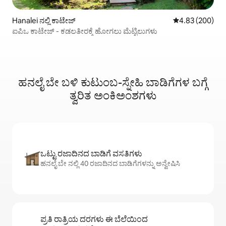
Hanalei ನಲ್ಲಿ ಕಾಟೇಜ್
5 ರಲ್ಲಿ 4.83 ಸರಾ
4.83 (200)
ಐಪಿಒ ಕಾಟೇಜ್ - ಕಡಲತೀರಕ್ಕೆ ಹೋಗಲು ಮೆಟ್ಟಿಲುಗಳು
ಹನಲೈ ಬೇ ಬಳಿ ಕುಟುಂಬ-ಸ್ನೇಹಿ ಬಾಡಿಗೆಗಳ ಬಗ್ಗೆ
ತ್ವರಿತ ಅಂಕಿಅಂಶಗಳು
ಒಟ್ಟು ರಜಾದಿನದ ಬಾಡಿಗೆ ವಸತಿಗಳು
ಹನಲೈ ಬೇ ನಲ್ಲಿ 40 ರಜಾದಿನದ ಬಾಡಿಗೆಗಳನ್ನು ಅನ್ವೇಷಿಸಿ
ಪ್ರತಿ ರಾತ್ರಿಯ ದರಗಳು ಈ ಬೆಲೆಯಿಂದ