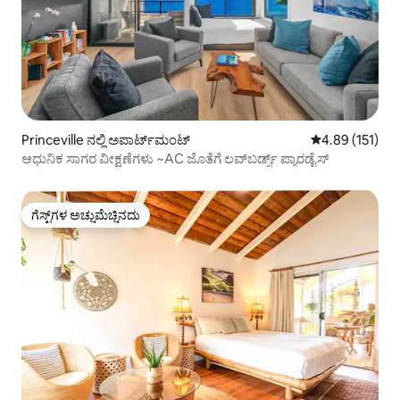
Princeville ನಲ್ಲಿ ಅಪಾರ್ಟ್‌ಮಂಟ್
5 ರಲ್ಲಿ 4.89 ಸರಾ
4.89 (151)
ಆಧುನಿಕ ಸಾಗರ ವೀಕ್ಷಣೆಗಳು ~AC ಜೊತೆಗೆ ಲವ್‌ಬರ್ಡ್ಸ್ ಪ್ಯಾರಡೈಸ್
ಗೆಸ್ಟ್‌ಗಳ ಅಚ್ಚುಮೆಚ್ಚಿನದು
ಗೆಸ್ಟ್‌ಗಳ ಅಚ್ಚುಮೆಚ್ಚಿನದು